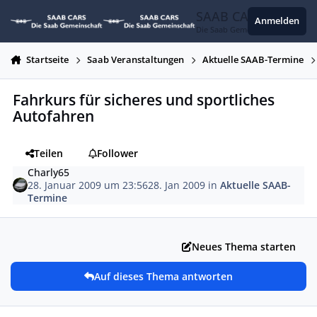
Zum Inhalt springen
SAAB CARS
Anmelden
Die Saab Gemeinschaft
Startseite
Saab Veranstaltungen
Aktuelle SAAB-Termine
Fahrkurs für sicheres und sportliches
Autofahren
Teilen
Follower
Charly65
28. Januar 2009 um 23:56
28. Jan 2009
in
Aktuelle SAAB-
Termine
Neues Thema starten
Auf dieses Thema antworten
Autor-Statistiken