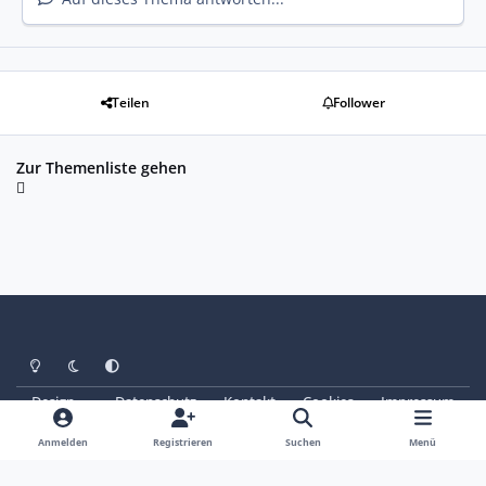
Teilen
Follower
Zur Themenliste gehen
Heller Modus
Dunkler Modus
Systemeinstellung
Design
Datenschutz
Kontakt
Cookies
Impressum
© Copyright 2025 - SAABoteure e. V.
Powered by
Invision Community
Anmelden
Registrieren
Suchen
Menü