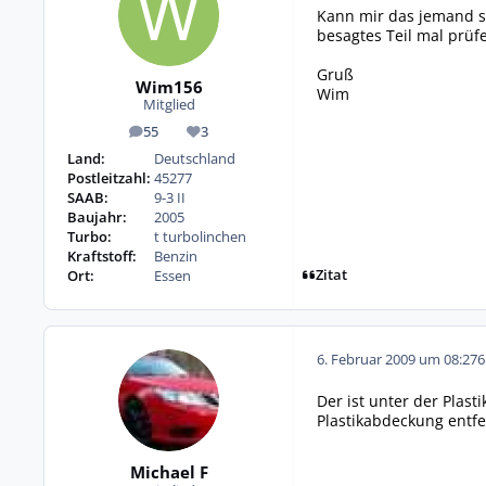
Kann mir das jemand sa
besagtes Teil mal prüf
Gruß
Wim156
Wim
Mitglied
55
3
Beiträge
Reputation
Land:
Deutschland
Postleitzahl:
45277
SAAB:
9-3 II
Baujahr:
2005
Turbo:
t turbolinchen
Kraftstoff:
Benzin
Zitat
Ort:
Essen
6. Februar 2009 um 08:27
6
Der ist unter der Pla
Plastikabdeckung entf
Michael F