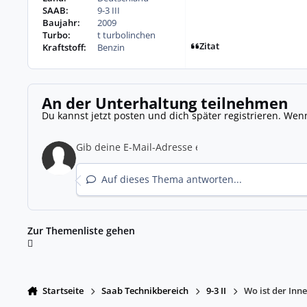
SAAB:
9-3 III
Baujahr:
2009
Turbo:
t turbolinchen
Zitat
Kraftstoff:
Benzin
An der Unterhaltung teilnehmen
Du kannst jetzt posten und dich später registrieren. Wen
Auf dieses Thema antworten...
Zur Themenliste gehen
Startseite
Saab Technikbereich
9-3 II
Wo ist der Inn