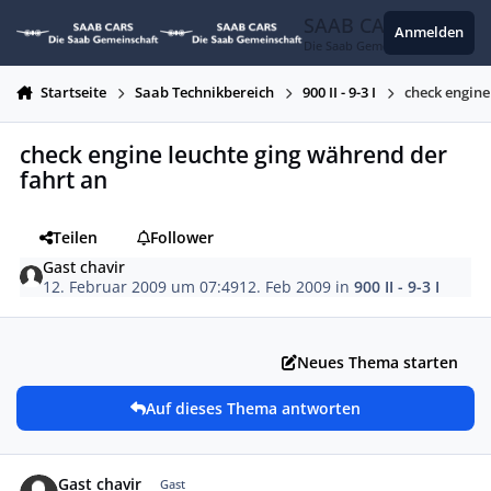
Zum Inhalt springen
SAAB CARS
Anmelden
Die Saab Gemeinschaft
Startseite
Saab Technikbereich
900 II - 9-3 I
check engine
check engine leuchte ging während der
fahrt an
Teilen
Follower
Gast chavir
12. Februar 2009 um 07:49
12. Feb 2009
in
900 II - 9-3 I
Neues Thema starten
Auf dieses Thema antworten
Gast chavir
Gast