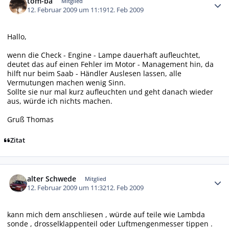
tom-ba
Mitglied
12. Februar 2009 um 11:19
12. Feb 2009
Hallo,
wenn die Check - Engine - Lampe dauerhaft aufleuchtet,
deutet das auf einen Fehler im Motor - Management hin, da
hilft nur beim Saab - Händler Auslesen lassen, alle
Vermutungen machen wenig Sinn.
Sollte sie nur mal kurz aufleuchten und geht danach wieder
aus, würde ich nichts machen.
Gruß Thomas
Zitat
Autor-Statistiken
alter Schwede
Mitglied
12. Februar 2009 um 11:32
12. Feb 2009
kann mich dem anschliesen , würde auf teile wie Lambda
sonde , drosselklappenteil oder Luftmengenmesser tippen .