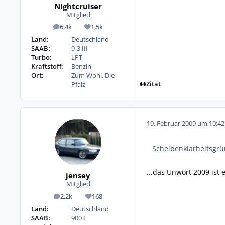
Nightcruiser
Mitglied
6,4k
1,5k
Beiträge
Reputation
Land:
Deutschland
SAAB:
9-3 III
Turbo:
LPT
Kraftstoff:
Benzin
Ort:
Zum Wohl. Die
Zitat
Pfalz
19. Februar 2009 um 10:42
Scheibenklarheitsgr
...das Unwort 2009 ist
jensey
Mitglied
2,2k
168
Beiträge
Reputation
Land:
Deutschland
SAAB:
900 I