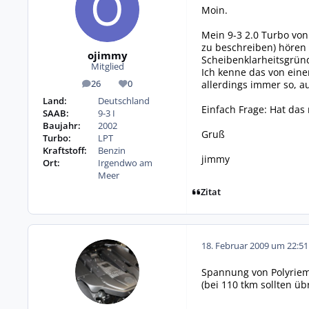
Moin.
Mein 9-3 2.0 Turbo von
zu beschreiben) hören z
ojimmy
Scheibenklarheitsgründ
Mitglied
Ich kenne das von eine
allerdings immer so, 
26
0
Beiträge
Reputation
Land:
Deutschland
Einfach Frage: Hat da
SAAB:
9-3 I
Baujahr:
2002
Gruß
Turbo:
LPT
Kraftstoff:
Benzin
jimmy
Ort:
Irgendwo am
Meer
Zitat
18. Februar 2009 um 22:51
Spannung von Polyrie
(bei 110 tkm sollten ü