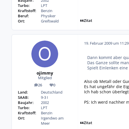
Baujahr:
2002
Turbo:
LPT
Kraftstoff:
Benzin
Beruf:
Physiker
Zitat
Ort:
Greifswald
19. Februar 2009 um 11:29
Dann kommt aber quä
Das Ganze sollte man
Spielt Einlenken eine R
ojimmy
Mitglied
Also ob Metall oder Gu
26
0
Es hat ungefähr die Ei
Beiträge
Reputation
Ich hab schon überlegt 
Land:
Deutschland
SAAB:
9-3 I
PS: Ich werd nachher 
Baujahr:
2002
Turbo:
LPT
Kraftstoff:
Benzin
Ort:
Irgendwo am
Zitat
Meer