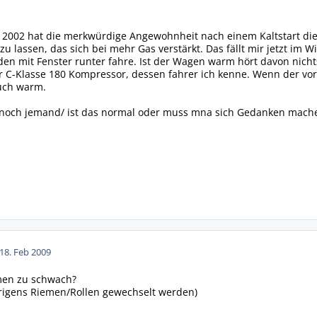
 2002 hat die merkwürdige Angewohnheit nach einem Kaltstart die
u lassen, das sich bei mehr Gas verstärkt. Das fällt mir jetzt im Win
en mit Fenster runter fahre. Ist der Wagen warm hört davon nich
r C-Klasse 180 Kompressor, dessen fahrer ich kenne. Wenn der vorbe
auch warm.
s noch jemand/ ist das normal oder muss mna sich Gedanken mach
18. Feb 2009
men zu schwach?
brigens Riemen/Rollen gewechselt werden)