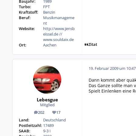
Baujahr:
1989
Turbo:
FPT
Kraftstoff:
Benzin
Beruf:
Musikmanageme
nt
Website:
http://www.jensb
eissel.de //
www.souldaix.de
Zitat
Ort:
Aachen
19. Februar 2009 um 10:47
Dann kommt aber quäk
Das Ganze sollte man v
Spielt Einlenken eine Rol
Lebesgue
Mitglied
202
17
Beiträge
Reputation
Land:
Deutschland
Postleitzahl:
17489
SAAB:
9-3 I