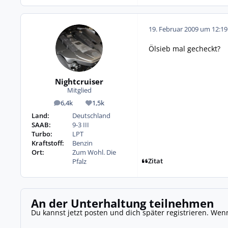
19. Februar 2009 um 12:19
Ölsieb mal gecheckt?
Nightcruiser
Mitglied
6,4k
1,5k
Beiträge
Reputation
Land:
Deutschland
SAAB:
9-3 III
Turbo:
LPT
Kraftstoff:
Benzin
Ort:
Zum Wohl. Die
Zitat
Pfalz
An der Unterhaltung teilnehmen
Du kannst jetzt posten und dich später registrieren. Wen