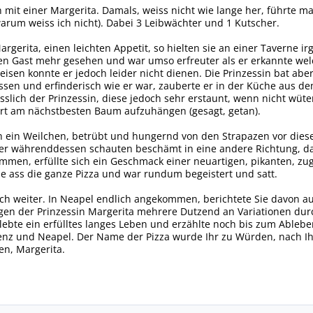
 mit einer Margerita. Damals, weiss nicht wie lange her, führte 
arum weiss ich nicht). Dabei 3 Leibwächter und 1 Kutscher.
gerita, einen leichten Appetit, so hielten sie an einer Taverne irg
nen Gast mehr gesehen und war umso erfreuter als er erkannte wel
eisen konnte er jedoch leider nicht dienen. Die Prinzessin bat ab
ssen und erfinderisch wie er war, zauberte er in der Küche aus d
iesslich der Prinzessin, diese jedoch sehr erstaunt, wenn nicht wü
rt am nächstbesten Baum aufzuhängen (gesagt, getan).
h ein Weilchen, betrübt und hungernd von den Strapazen vor diese
r währenddessen schauten beschämt in eine andere Richtung, da 
mmen, erfüllte sich ein Geschmack einer neuartigen, pikanten, z
 ass die ganze Pizza und war rundum begeistert und satt.
lich weiter. In Neapel endlich angekommen, berichtete Sie davon a
ngen der Prinzessin Margerita mehrere Dutzend an Variationen du
 lebte ein erfülltes langes Leben und erzählte noch bis zum Able
nz und Neapel. Der Name der Pizza wurde Ihr zu Würden, nach Ihr 
n, Margerita.