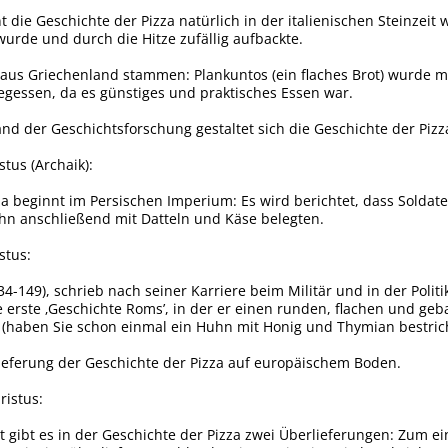
nt die Geschichte der Pizza natürlich in der italienischen Steinzei
wurde und durch die Hitze zufällig aufbackte.
r aus Griechenland stammen: Plankuntos (ein flaches Brot) wurde
gessen, da es günstiges und praktisches Essen war.
d der Geschichtsforschung gestaltet sich die Geschichte der Pizza 
stus (Archaik):
za beginnt im Persischen Imperium: Es wird berichtet, dass Solda
hn anschließend mit Datteln und Käse belegten.
stus:
4-149), schrieb nach seiner Karriere beim Militär und in der Politi
 erste ‚Geschichte Roms’, in der er einen runden, flachen und geb
(haben Sie schon einmal ein Huhn mit Honig und Thymian bestri
rlieferung der Geschichte der Pizza auf europäischem Boden.
ristus:
t gibt es in der Geschichte der Pizza zwei Überlieferungen: Zum