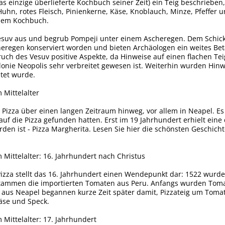
 das einzige überlieferte Kochbuch seiner Zeit) ein Teig beschrieb
uhn, rotes Fleisch, Pinienkerne, Käse, Knoblauch, Minze, Pfeffer und
inem Kochbuch.
Vesuv aus und begrub Pompeji unter einem Ascheregen. Dem Schicks
regen konserviert worden und bieten Archäologen ein weites Betä
ruch des Vesuv positive Aspekte, da Hinweise auf einen flachen Te
onie Neopolis sehr verbreitet gewesen ist. Weiterhin wurden Hinw
tet wurde.
 Mittelalter
ie Pizza über einen langen Zeitraum hinweg, vor allem in Neapel. E
uf die Pizza gefunden hatten. Erst im 19 Jahrhundert erhielt eine
den ist - Pizza Margherita. Lesen Sie hier die schönsten Geschicht
 Mittelalter: 16. Jahrhundert nach Christus
Pizza stellt das 16. Jahrhundert einen Wendepunkt dar: 1522 wur
stammen die importierten Tomaten aus Peru. Anfangs wurden Tomat
aus Neapel begannen kurze Zeit später damit, Pizzateig um Tomat
Käse und Speck.
 Mittelalter: 17. Jahrhundert