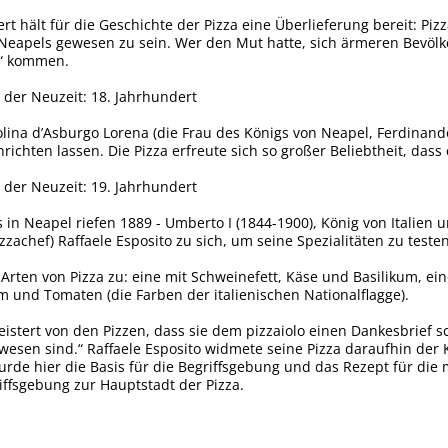
t hält für die Geschichte der Pizza eine Überlieferung bereit: Pizza
eapels gewesen zu sein. Wer den Mut hatte, sich ärmeren Bevölk
i“ kommen.
n der Neuzeit: 18. Jahrhundert
lina d’Asburgo Lorena (die Frau des Königs von Neapel, Ferdinand
richten lassen. Die Pizza erfreute sich so großer Beliebtheit, dass 
n der Neuzeit: 19. Jahrhundert
in Neapel riefen 1889 - Umberto I (1844-1900), König von Italien u
zzachef) Raffaele Esposito zu sich, um seine Spezialitäten zu testen
i Arten von Pizza zu: eine mit Schweinefett, Käse und Basilikum, e
um und Tomaten (die Farben der italienischen Nationalflagge).
istert von den Pizzen, dass sie dem pizzaiolo einen Dankesbrief sc
wesen sind.“ Raffaele Esposito widmete seine Pizza daraufhin der K
urde hier die Basis für die Begriffsgebung und das Rezept für di
iffsgebung zur Hauptstadt der Pizza.