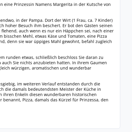
man eine Prinzessin Namens Margerita in der Kutsche von
endwo, in der Pampa. Dort der Wirt (1 Frau, ca. 7 Kinder)
ch hoher Besuch ihm beschert. Er bot den Gästen seinen
er flehend, auch wenn es nur ein Häppchen sei, nach einer
em bisschen Mehl, etwas Käse und Tomaten, eine Pizza
tend, denn sie war üppiges Mahl gewohnt, befahl zugleich
m runden etwas, schließlich beschloss Sie daran zu
auch Sie nichts anzubieten hatten. In ihrem Gaumen
ugleich würzigen, aromatischen und wunderbar
usgiebig, im weiteren Verlauf entstanden durch die
rch die damals bedeutendsten Meister der Küche in
ben ihren Enkeln diesen wunderbaren historischen
benannt, Pizza, damals das Kürzel für Prinzessa, den