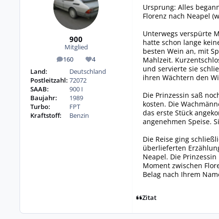
Ursprung: Alles begann
Florenz nach Neapel (w
Unterwegs verspürte Mar
900
hatte schon lange kei
Mitglied
besten Wein an, mit Sp
Mahlzeit. Kurzentschlo
160
4
Beiträge
Reputation
und servierte sie schl
Land:
Deutschland
ihren Wächtern den Wi
Postleitzahl:
72072
SAAB:
900 I
Die Prinzessin saß noc
Baujahr:
1989
kosten. Die Wachmänne
Turbo:
FPT
das erste Stück angeko
Kraftstoff:
Benzin
angenehmen Speise. Sie
Die Reise ging schließ
überlieferten Erzählu
Neapel. Die Prinzessin
Moment zwischen Flore
Belag nach Ihrem Name
Zitat