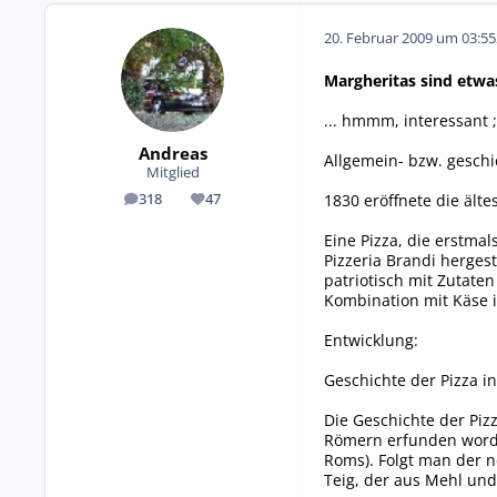
20. Februar 2009 um 03:55
Margheritas sind etwas
... hmmm, interessant ;
Andreas
Allgemein- bzw. geschi
Mitglied
1830 eröffnete die älte
318
47
Beiträge
Reputation
Eine Pizza, die erstma
Pizzeria Brandi hergest
patriotisch mit Zutate
Kombination mit Käse i
Entwicklung:
Geschichte der Pizza in
Die Geschichte der Piz
Römern erfunden worde
Roms). Folgt man der n
Teig, der aus Mehl un