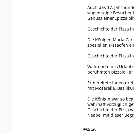
Auch das 17. Jahrhunder
wagemutige Besucher N
Genuss einer „pizzaiol
Geschichte der Pizza i
Die Königen Maria Caro
speziellen Pizzaofen ein
Geschichte der Pizza i
Während eines Urlaubs 
berühmten pizzaioli (Pi
Er bereitete Ihnen dre
mit Mozarella, Basilik
Die Königin war so bege
wahrhaft vorzüglich ge
Geschichte der Pizza w
Neapel mit dieser Begr
Zitat