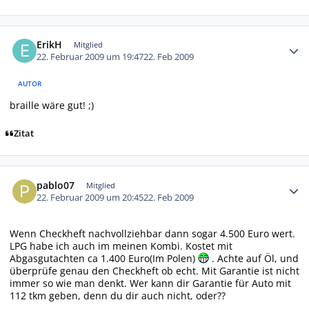
Autor-Statistiken
ErikH
Mitglied
22. Februar 2009 um 19:47
22. Feb 2009
AUTOR
braille wäre gut! ;)
Zitat
Autor-Statistiken
pablo07
Mitglied
22. Februar 2009 um 20:45
22. Feb 2009
Wenn Checkheft nachvollziehbar dann sogar 4.500 Euro wert.
LPG habe ich auch im meinen Kombi. Kostet mit
Abgasgutachten ca 1.400 Euro(Im Polen)
. Achte auf Öl, und
überprüfe genau den Checkheft ob echt. Mit Garantie ist nicht
immer so wie man denkt. Wer kann dir Garantie für Auto mit
112 tkm geben, denn du dir auch nicht, oder??