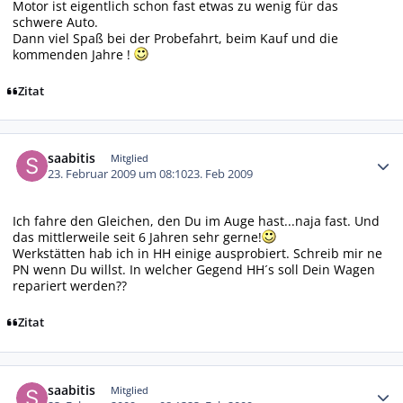
Motor ist eigentlich schon fast etwas zu wenig für das
schwere Auto.
Dann viel Spaß bei der Probefahrt, beim Kauf und die
kommenden Jahre !
Zitat
Autor-Statistiken
saabitis
Mitglied
23. Februar 2009 um 08:10
23. Feb 2009
Ich fahre den Gleichen, den Du im Auge hast...naja fast. Und
das mittlerweile seit 6 Jahren sehr gerne!
Werkstätten hab ich in HH einige ausprobiert. Schreib mir ne
PN wenn Du willst. In welcher Gegend HH´s soll Dein Wagen
repariert werden??
Zitat
Autor-Statistiken
saabitis
Mitglied