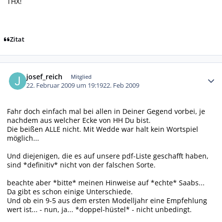
THX!
Zitat
Autor-Statistiken
josef_reich
Mitglied
22. Februar 2009 um 19:19
22. Feb 2009
Fahr doch einfach mal bei allen in Deiner Gegend vorbei, je
nachdem aus welcher Ecke von HH Du bist.
Die beißen ALLE nicht. Mit Wedde war halt kein Wortspiel
möglich...
Und diejenigen, die es auf unsere pdf-Liste geschafft haben,
sind *definitiv* nicht von der falschen Sorte.
beachte aber *bitte* meinen Hinweise auf *echte* Saabs...
Da gibt es schon einige Unterschiede.
Und ob ein 9-5 aus dem ersten Modelljahr eine Empfehlung
wert ist... - nun, ja... *doppel-hüstel* - nicht unbedingt.