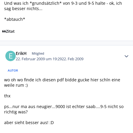
Und was ich *grundsätzlich* von 9-3 und 9-5 halte - ok, ich
sag besser nichts...
*abtauch*
Zitat
Autor-Statistiken
ErikH
Mitglied
22. Februar 2009 um 19:29
22. Feb 2009
AUTOR
wo oh wo finde ich diesen pdf bidde gucke hier schln eine
weile rum :)
thx
ps...nur ma aus neugier...9000 ist echter saab....9-5 nicht so
richtig was?
aber sieht besser aus! :D