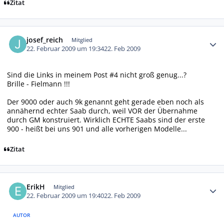
Zitat
Autor-Statistiken
josef_reich
Mitglied
22. Februar 2009 um 19:34
22. Feb 2009
Sind die Links in meinem Post #4 nicht groß genug...?
Brille - Fielmann !!!
Der 9000 oder auch 9k genannt geht gerade eben noch als
annähernd echter Saab durch, weil VOR der Übernahme
durch GM konstruiert. Wirklich ECHTE Saabs sind der erste
900 - heißt bei uns 901 und alle vorherigen Modelle...
Zitat
Autor-Statistiken
ErikH
Mitglied
22. Februar 2009 um 19:40
22. Feb 2009
AUTOR