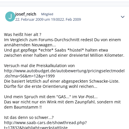
Autor-Statistiken
josef_reich
Mitglied
22. Februar 2009 um 19:00
22. Feb 2009
Was heißt hier alt ?
Im Vergleich zum Forums-Durchschnitt redest Du von einem
annähernden Neuwagen...
Und gut gepflege *echte* Saabs *hüstel* halten etwa
zwischen einer halben und einer dreiviertel Million Kilometer.
Versuch mal die Preiskalkulation von
http://www.autobudget.de/autobewertung/pricingselectmodel
.do?ma=56&m=12&y=1999
Die basiert letztlich auf einer abgespeckten Schwacke-Liste.
Dürfte für die erste Orientierung wohl reichen...
Und mein Spruch mit dem "GAS..." im Vor-Post...
Das war nicht nur ein Wink mit dem Zaunpfahl, sondern mit
dem Baumstamm !!
Ist das denn so schwer...?
http://www.saab-cars.de/showthread.php?
t=17832&highlight=werkstattliste