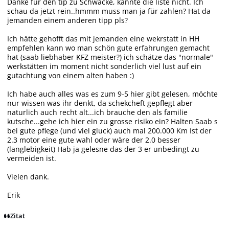
Danke für den tip zu Schwacke, kannte die liste nicht. Ich
schau da jetzt rein..hmmm muss man ja für zahlen? Hat da
jemanden einem anderen tipp pls?
Ich hätte gehofft das mit jemanden eine wekrstatt in HH
empfehlen kann wo man schön gute erfahrungen gemacht
hat (saab liebhaber KFZ meister?) ich schätze das "normale"
werkstätten im moment nicht sonderlich viel lust auf ein
gutachtung von einem alten haben :)
Ich habe auch alles was es zum 9-5 hier gibt gelesen, möchte
nur wissen was ihr denkt, da schekcheft gepflegt aber
naturlich auch recht alt...ich brauche den als familie
kutsche...gehe ich hier ein zu grosse risiko ein? Halten Saab s
bei gute pflege (und viel gluck) auch mal 200.000 Km Ist der
2.3 motor eine gute wahl oder wäre der 2.0 besser
(langlebigkeit) Hab ja gelesne das der 3 er unbedingt zu
vermeiden ist.
Vielen dank.
Erik
Zitat