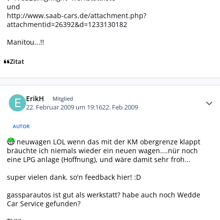
und
http://www.saab-cars.de/attachment.php?
attachmentid=26392&d=1233130182
Manitou...!!
Zitat
Autor-Statistiken
ErikH
Mitglied
22. Februar 2009 um 19:16
22. Feb 2009
AUTOR
neuwagen LOL wenn das mit der KM obergrenze klappt
bräuchte ich niemals wieder ein neuen wagen....nür noch
eine LPG anlage (Hoffnung), und wäre damit sehr froh...
super vielen dank. so'n feedback hier! :D
gassparautos ist gut als werkstatt? habe auch noch
Wedde
Car Service gefunden?