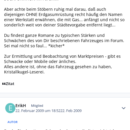
Aber achte beim Stöbern ruhig mal darau, daß auch
diejenigen OHNE Erdgasumrüstung recht häufig den Namen
einer Werkstatt erwähnen, die mit Gas... anfängt und nicht so
sonderlich weit von deiner Städtevorgabe entfernt liegt...
Du findest ganze Romane zu typischen Stärken und
Schwächen des von Dir beschriebenen Fahrzeuges im Forum.
Sei mal nicht so faul... *kicher*
Zur Ermittlung und Beobachtung von Marktpreisen - gibt es
Schwacke oder Mobile oder änliches.
Alles andere ist, ohne das Fahrzeug gesehen zu haben,
Kristallkugel-Leserei.
Zitat
Autor-Statistiken
ErikH
Mitglied
22. Februar 2009 um 18:52
22. Feb 2009
AUTOR