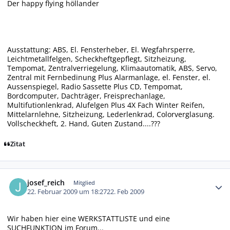
Der happy flying höllander
Ausstattung: ABS, El. Fensterheber, El. Wegfahrsperre,
Leichtmetallfelgen, Scheckheftgepflegt, Sitzheizung,
Tempomat, Zentralverriegelung, Klimaautomatik, ABS, Servo,
Zentral mit Fernbedinung Plus Alarmanlage, el. Fenster, el.
Aussenspiegel, Radio Sassette Plus CD, Tempomat,
Bordcomputer, Dachträger, Freisprechanlage,
Multifutionlenkrad, Alufelgen Plus 4X Fach Winter Reifen,
Mittelarnlehne, Sitzheizung, Lederlenkrad, Colorverglasung.
Vollscheckheft, 2. Hand, Guten Zustand....???
Zitat
Autor-Statistiken
josef_reich
Mitglied
22. Februar 2009 um 18:27
22. Feb 2009
Wir haben hier eine WERKSTATTLISTE und eine
SUCHFUNKTION im Forum...