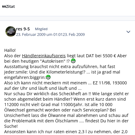
Zitat
Autor-Statistiken
res 9-5
Mitglied
23. Februar 2009 um 01:01
23. Feb 2009
Hallo!
Also der
Händlereinkaufspreis
liegt laut DAT bei 5500 € Aber
bei den heutigen "Autokrisen" !?
Ausstattung brauchst nicht extra aufzuführen, hat fast
jeder:smile: Und die Kilometerleistung!? ... ist ja grad mal
eingefahren:biggrin:
Also ich kann nicht meckern mit meinem ... EZ 11/98, 193000
auf der Uhr und läuft und läuft und ...
Nur schau Dir wirklich das Scheckheft an !! Wie lange steht er
schon abgemeldet beim Händler? Wenn erst kurz dann sind
112000 nicht viel! Grad mal 11000/Jahr. Ist alle 10 000
Ölwechsel gemacht worden oder nach Serviceplan? Bei
Unsicherheit lass die Ölwanne mal abnehmen und schau auf
die Problematik mit dem Ölschlamm .... findest Du hier in der
Suche!
Ansonsten kann ich nur raten einen 2,3 l zu nehmen, der 2,0