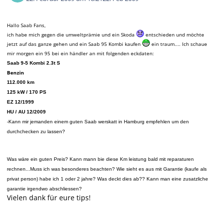
Hallo Saab Fans,
ich habe mich gegen die umweltprämie und ein Skoda
entschieden und möchte
jetzt auf das ganze gehen und ein Saab 95 Kombi kaufen
ein traum....
Ich schaue
mir morgen ein 95 bei ein händler an mit folgenden eckdaten:
Saab 9-5 Kombi 2.3t S
Benzin
112.000 km
125 kW / 170 PS
EZ 12/1999
HU / AU 12/2009
-Kann mir jemanden einem guten Saab werskatt in Hamburg empfehlen um den
durchchecken zu lassen?
Was wäre ein guten Preis? Kann mann bie diese Km leistung bald mit reparaturen
rechnen...Muss ich was besonderes beachten? Wie sieht es aus mit Garantie (kaufe als
privat person) habe ich 1 oder 2 jahre? Was deckt dies ab?? Kann man eine zusatzliche
garantie irgendwo abschliessen?
Vielen dank für eure tips!