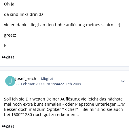
Oh ja
da sind links drin :D
vielen dank....liegt an den hohe auflösung meines schirms ;)
greetz
E
Zitat
Autor-Statistiken
josef_reich
Mitglied
22. Februar 2009 um 19:44
22. Feb 2009
Soll ich sie Dir wegen Deiner Auflösung vielleicht das nächste
mal noch extra bunt anmalen - oder Piepstöne unterlegen...?!?
Besser doch mal zum Optiker *kicher* - Bei mir sind sie auch
bei 1600*1280 noch gut zu erkennen...
Zitat