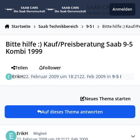
Zum Inhalt springen
SAAB CARS
Anmelden
Die Saab Gemeinschaft
Startseite
Saab Technikbereich
9-5 I
Bitte hilfe :) Kauf
Bitte hilfe :) Kauf/Preisberatung Saab 9-5
Kombi 1999
Teilen
Follower
ErikH
22. Februar 2009 um 18:21
22. Feb 2009
in
9-5 I
Neues Thema starten
Auf dieses Thema antworten
Autor-Statistiken
ErikH
Mitglied
22. Februar 2009 um 18:21
22. Feb 2009