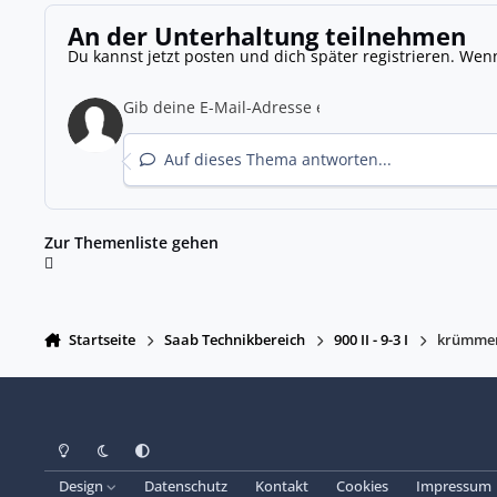
An der Unterhaltung teilnehmen
Du kannst jetzt posten und dich später registrieren. Wen
Auf dieses Thema antworten...
Zur Themenliste gehen
Startseite
Saab Technikbereich
900 II - 9-3 I
krümmer
Heller Modus
Dunkler Modus
Systemeinstellung
Design
Datenschutz
Kontakt
Cookies
Impressum