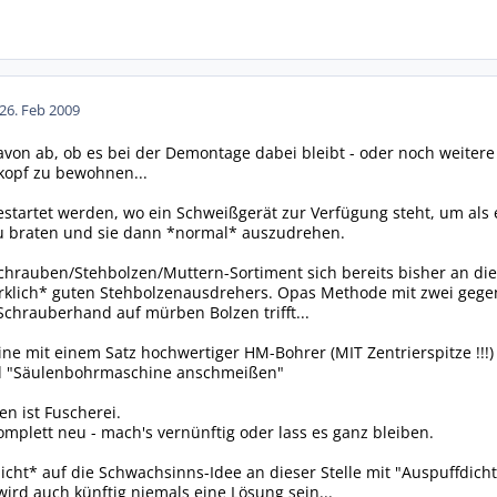
26. Feb 2009
on ab, ob es bei der Demontage dabei bleibt - oder noch weitere
kopf zu bewohnen...
 gestartet werden, wo ein Schweißgerät zur Verfügung steht, um als
u braten und sie dann *normal* auszudrehen.
hrauben/Stehbolzen/Muttern-Sortiment sich bereits bisher an dies
rklich* guten Stehbolzenausdrehers. Opas Methode mit zwei geg
chrauberhand auf mürben Bolzen trifft...
e mit einem Satz hochwertiger HM-Bohrer (MIT Zentrierspitze !!!) i
nd "Säulenbohrmaschine anschmeißen"
en ist Fuscherei.
mplett neu - mach's vernünftig oder lass es ganz bleiben.
cht* auf die Schwachsinns-Idee an dieser Stelle mit "Auspuffdich
ird auch künftig niemals eine Lösung sein...