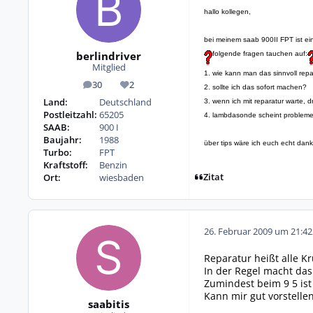
hallo kollegen,
bei meinem saab 900II FPT ist e
berlindriver
folgende fragen tauchen auf:
Mitglied
1. wie kann man das sinnvoll repa
30
2
Beiträge
Reputation
2. sollte ich das sofort machen?
Land:
Deutschland
3. wenn ich mit reparatur warte,
Postleitzahl:
65205
4. lambdasonde scheint probleme 
SAAB:
900 I
Baujahr:
1988
über tips wäre ich euch echt dank
Turbo:
FPT
Kraftstoff:
Benzin
Zitat
Ort:
wiesbaden
26. Februar 2009 um 21:42
Reparatur heißt alle 
In der Regel macht da
Zumindest beim 9 5 ist
Kann mir gut vorstellen
saabitis