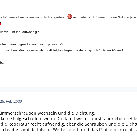
ine krümmerschraube am motorblock abgerissen
und zwischen krümmer + motor "bläst er jetzt l
rieren + ist rep. aufwändig?
 drohen dann folgeschäden + wenn ja welche?
zu machen, könnte das an der undichtigkeit liegen, da der auspuff luft ziehen könnte?
bar!
26. Feb 2009
Krümmerschrauben wechseln und die Dichtung.
s keine Folgeschäden, wenn Du damit weiterfährst, aber eben Feh
 die Reparatur recht aufwendig, aber die Schrauben und die Dichtu
, das die Lambda falsche Werte liefert, und das Probleme macht...a