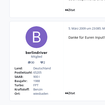
Zitat
5. März 2009 um 23:08
5. M
Danke für Euren Input!!
berlindriver
Mitglied
30
2
Beiträge
Reputation
Land:
Deutschland
Postleitzahl:
65205
SAAB:
900 I
Baujahr:
1988
Turbo:
FPT
Kraftstoff:
Benzin
Zitat
Ort:
wiesbaden