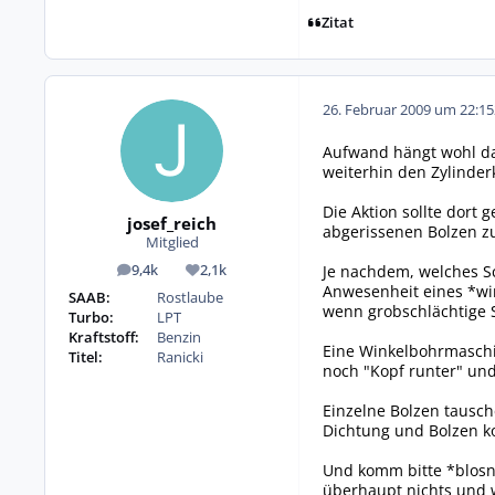
Zitat
26. Februar 2009 um 22:15
Aufwand hängt wohl dav
weiterhin den Zylinder
Die Aktion sollte dort
josef_reich
abgerissenen Bolzen z
Mitglied
Je nachdem, welches Sc
9,4k
2,1k
Beiträge
Reputation
Anwesenheit eines *wi
SAAB:
Rostlaube
wenn grobschlächtige S
Turbo:
LPT
Kraftstoff:
Benzin
Eine Winkelbohrmaschin
Titel:
Ranicki
noch "Kopf runter" u
Einzelne Bolzen tausch
Dichtung und Bolzen ko
Und komm bitte *blosni
überhaupt nichts und w