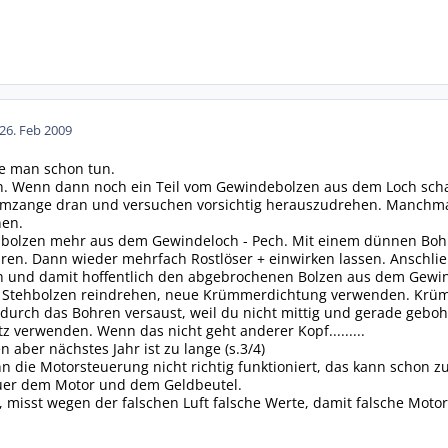
26. Feb 2009
lte man schon tun.
 Wenn dann noch ein Teil vom Gewindebolzen aus dem Loch schau
mmzange dran und versuchen vorsichtig herauszudrehen. Manchma
nen.
hbolzen mehr aus dem Gewindeloch - Pech. Mit einem dünnen Bohre
ren. Dann wieder mehrfach Rostlöser + einwirken lassen. Anschli
ch und damit hoffentlich den abgebrochenen Bolzen aus dem Gewi
 Stehbolzen reindrehen, neue Krümmerdichtung verwenden. Krümm
urch das Bohren versaust, weil du nicht mittig und gerade geboh
z verwenden. Wenn das nicht geht anderer Kopf.........
 aber nächstes Jahr ist zu lange (s.3/4)
wenn die Motorsteuerung nicht richtig funktioniert, das kann schon
uer dem Motor und dem Geldbeutel.
n, misst wegen der falschen Luft falsche Werte, damit falsche Mot