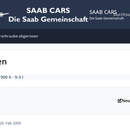
SAAB CARS
Durchs
Die Saab Gemeinschaft
schraube abgerissen
en
n
900 II - 9-3 I
Neu
26. Feb 2009