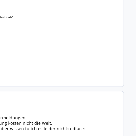
eicht ab".
lermeldungen.
ng kosten nicht die Welt.
ber wissen tu ich es leider nicht:redface: