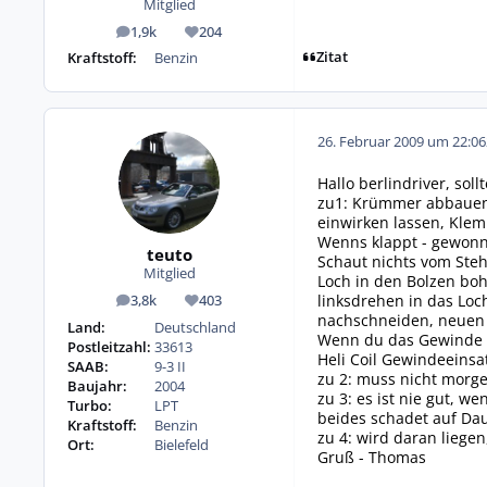
Mitglied
1,9k
204
Beiträge
Reputation
Zitat
Kraftstoff:
Benzin
26. Februar 2009 um 22:06
Hallo berlindriver, sol
zu1: Krümmer abbauen.
einwirken lassen, Kle
Wenns klappt - gewon
teuto
Schaut nichts vom Ste
Mitglied
Loch in den Bolzen boh
linksdrehen in das Lo
3,8k
403
Beiträge
Reputation
nachschneiden, neuen
Land:
Deutschland
Wenn du das Gewinde d
Postleitzahl:
33613
Heli Coil Gewindeeinsat
SAAB:
9-3 II
zu 2: muss nicht morgen
Baujahr:
2004
zu 3: es ist nie gut, 
Turbo:
LPT
beides schadet auf Da
Kraftstoff:
Benzin
zu 4: wird daran liege
Ort:
Bielefeld
Gruß - Thomas