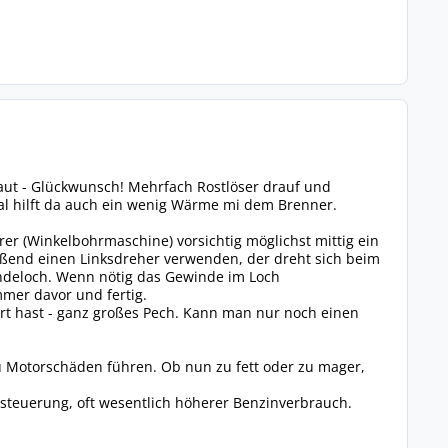
t - Glückwunsch! Mehrfach Rostlöser drauf und
l hilft da auch ein wenig Wärme mi dem Brenner.
r (Winkelbohrmaschine) vorsichtig möglichst mittig ein
eßend einen Linksdreher verwenden, der dreht sich beim
ndeloch. Wenn nötig das Gewinde im Loch
er davor und fertig.
rt hast - ganz großes Pech. Kann man nur noch einen
 zu Motorschäden führen. Ob nun zu fett oder zu mager,
orsteuerung, oft wesentlich höherer Benzinverbrauch.