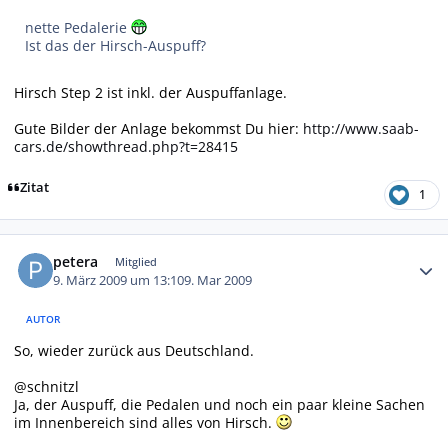
nette Pedalerie
Ist das der Hirsch-Auspuff?
Hirsch Step 2 ist inkl. der Auspuffanlage.
Gute Bilder der Anlage bekommst Du hier:
http://www.saab-
cars.de/showthread.php?t=28415
Zitat
1
Autor-Statistiken
petera
Mitglied
9. März 2009 um 13:10
9. Mar 2009
AUTOR
So, wieder zurück aus Deutschland.
@schnitzl
Ja, der Auspuff, die Pedalen und noch ein paar kleine Sachen
im Innenbereich sind alles von Hirsch.