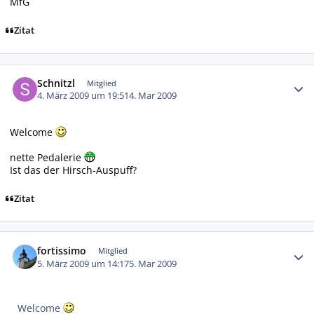
MfG
Zitat
Autor-Statistiken
Schnitzl
Mitglied
4. März 2009 um 19:51
4. Mar 2009
Welcome
nette Pedalerie
Ist das der Hirsch-Auspuff?
Zitat
Autor-Statistiken
fortissimo
Mitglied
5. März 2009 um 14:17
5. Mar 2009
Welcome