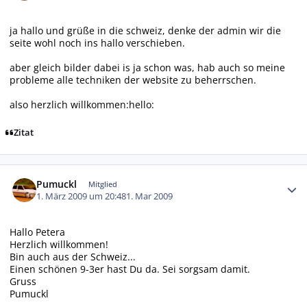
ja hallo und grüße in die schweiz, denke der admin wir die
seite wohl noch ins hallo verschieben.
aber gleich bilder dabei is ja schon was, hab auch so meine
probleme alle techniken der website zu beherrschen.
also herzlich willkommen:hello:
Zitat
Autor-Statistiken
Pumuckl
Mitglied
1. März 2009 um 20:48
1. Mar 2009
Hallo Petera
Herzlich willkommen!
Bin auch aus der Schweiz...
Einen schönen 9-3er hast Du da. Sei sorgsam damit.
Gruss
Pumuckl