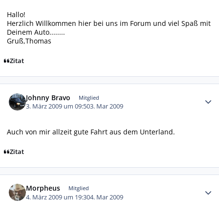
Hallo!
Herzlich Willkommen hier bei uns im Forum und viel Spaß mit
Deinem Auto........
Gruß,Thomas
Zitat
Autor-Statistiken
Johnny Bravo
Mitglied
3. März 2009 um 09:50
3. Mar 2009
Auch von mir allzeit gute Fahrt aus dem Unterland.
Zitat
Autor-Statistiken
Morpheus
Mitglied
4. März 2009 um 19:30
4. Mar 2009