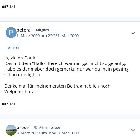
Zitat
Autor-Statistiken
petera
Mitglied
1. März 2009 um 22:26
1. Mar 2009
AUTOR
Ja, vielen Dank.
Das mit dem "Hallo" Bereich war mir gar nicht so geläufig.
Habe es dann aber doch gemerkt, nur war da mein posting
schon erledigt ;-)
Denke mal für meinen ersten Beitrag hab ich noch
Welpenschutz.
Zitat
Autor-Statistiken
brose
Administrator
3. März 2009 um 09:49
3. Mar 2009