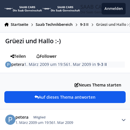
Zum Inhalt springen
SAAB CARS
Anmelden
Die Saab Gemeinschaft
Startseite
Saab Technikbereich
9-3 II
Grüezi und Hallo :-
Grüezi und Hallo :-)
Teilen
Follower
petera
1. März 2009 um 19:56
1. Mar 2009
in
9-3 II
Neues Thema starten
Auf dieses Thema antworten
Autor-Statistiken
petera
Mitglied
1. März 2009 um 19:56
1. Mar 2009