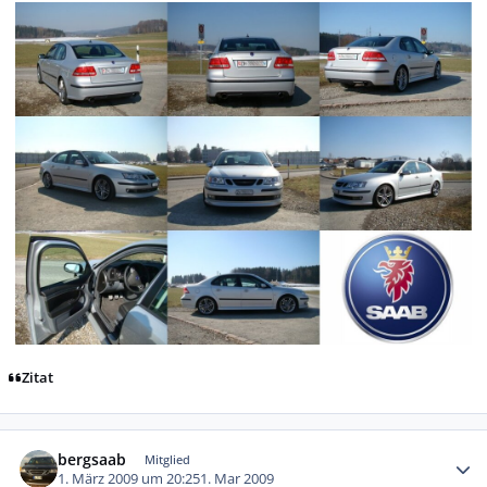
Zitat
Autor-Statistiken
bergsaab
Mitglied
1. März 2009 um 20:25
1. Mar 2009