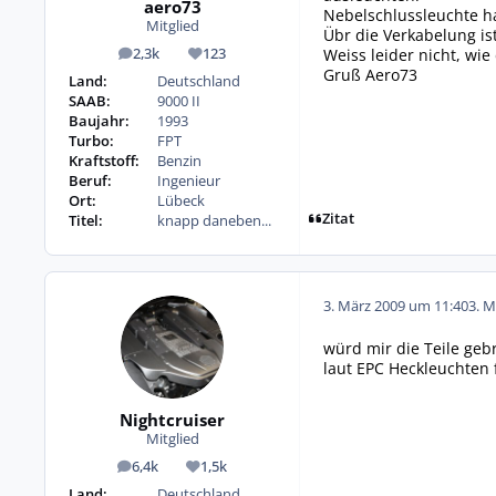
aero73
Nebelschlussleuchte ha
Mitglied
Übr die Verkabelung is
Weiss leider nicht, wie
2,3k
123
Beiträge
Reputation
Gruß Aero73
Land:
Deutschland
SAAB:
9000 II
Baujahr:
1993
Turbo:
FPT
Kraftstoff:
Benzin
Beruf:
Ingenieur
Ort:
Lübeck
Zitat
Titel:
knapp daneben...
3. März 2009 um 11:40
3. M
würd mir die Teile geb
laut EPC Heckleuchten
Nightcruiser
Mitglied
6,4k
1,5k
Beiträge
Reputation
Land:
Deutschland