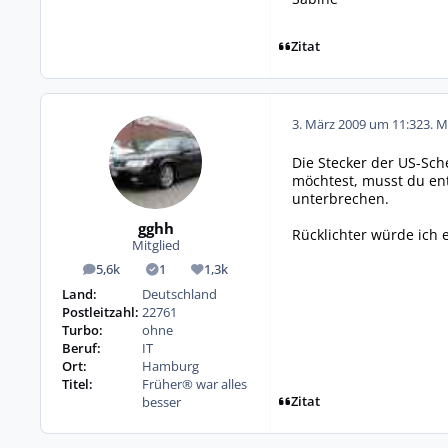
Zitat
3. März 2009 um 11:32
3. M
Die Stecker der US-Sch
möchtest, musst du en
unterbrechen.
gghh
Rücklichter würde ich 
Mitglied
5,6k
1
1,3k
Beiträge
Lösungen
Reputation
Land:
Deutschland
Postleitzahl:
22761
Turbo:
ohne
Beruf:
IT
Ort:
Hamburg
Titel:
Früher® war alles
Zitat
besser