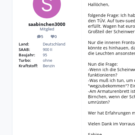
Hallöchen,
folgende Frage: Ich ha
den TÜV. Auf tuev-sued
saabinchen3000
erfüllt. Wagen hat eur
Mitglied
Großteil der Scheinwerf
5
0
Beiträge
Reputation
Nur die inneren Fronts
Land:
Deutschland
könnte es hinhauen, da
SAAB:
900 II
die Leuchten ansonsten
Baujahr:
95
Turbo:
ohne
Nun die Frage:
Kraftstoff:
Benzin
-Wenn ich die Scheinw
funktionieren?
-Was muß ich tun, um d
"wegzubekommen"? Einfa
-Am Armaturenbrett ist 
Birnchen, wenn der Sch
umrüsten?
Wer hat Erfahrungen m
Vielen Dank im Vorraus
Sabine