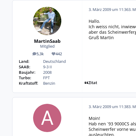
3. März 2009 um 11:36
3. M
Hallo.
Ich weiss nicht, inwiew
aber das Scheinwerferg
Gruß Martin
MartinSaab
Mitglied
5,3k
442
Beiträge
Reputation
Land:
Deutschland
SAAB:
9-3 II
Baujahr:
2008
Turbo:
FPT
Zitat
Kraftstoff:
Benzin
3. März 2009 um 11:38
3. M
Moin!
Hab nen ´93 9000CS als
Scheinwerfer vorne wu
ausleuchten.