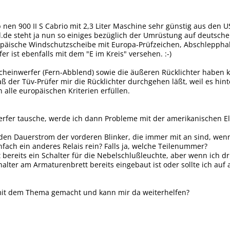
b nen 900 II S Cabrio mit 2,3 Liter Maschine sehr günstig aus de
.de steht ja nun so einiges bezüglich der Umrüstung auf deutsche 
opäische Windschutzscheibe mit Europa-Prüfzeichen, Abschlepphak
er ist ebenfalls mit dem "E im Kreis" versehen. :-)
cheinwerfer (Fern-Abblend) sowie die äußeren Rücklichter haben ke
ß der Tüv-Prüfer mir die Rücklichter durchgehen läßt, weil es h
 alle europäischen Kriterien erfüllen.
erfer tausche, werde ich dann Probleme mit der amerikanischen El
en Dauerstrom der vorderen Blinker, die immer mit an sind, wenn
ch ein anderes Relais rein? Falls ja, welche Teilenummer?
bereits ein Schalter für die Nebelschlußleuchte, aber wenn ich drüc
alter am Armaturenbrett bereits eingebaut ist oder sollte ich auf 
it dem Thema gemacht und kann mir da weiterhelfen?