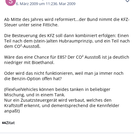
6. März 2009 um 11:23
6. Mar 2009
Ab Mitte des Jahres wird reformiert...der Bund nimmt die KFZ-
Steuer unter seine Fittiche.
Die Besteuerung des KFZ soll dann kombiniert erfolgen: Einen
Teil nach dem (stein-)alten Hubraumprinzip, und ein Teil nach
dem CO²-Ausstoß.
Wäre das eine Chance für E85? Der CO² Ausstoß ist ja deutlich
niedriger mit Bioethanol.
Oder wird das nicht funktionieren, weil man ja immer noch
die Benzin-Option offen hat?
(FlexFuelVehicles können beides tanken in beliebiger
Mischung, und in einem Tank.
Nur ein Zusatzsteuergerät wird verbaut, welches den
Kraftstoff erkennt, und dementsprechend die Kennfelder
anpaßt)
Zitat