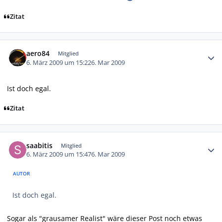
Zitat
Autor-Statistiken
aero84
Mitglied
6. März 2009 um 15:22
6. Mar 2009
Ist doch egal.
Zitat
Autor-Statistiken
saabitis
Mitglied
6. März 2009 um 15:47
6. Mar 2009
AUTOR
Ist doch egal.
Sogar als "grausamer Realist" wäre dieser Post noch etwas