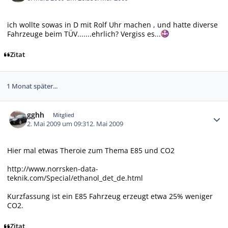
ich wollte sowas in D mit Rolf Uhr machen , und hatte diverse
Fahrzeuge beim TÜV.......ehrlich? Vergiss es...
Zitat
1 Monat später...
Autor-Statistiken
gghh
Mitglied
2. Mai 2009 um 09:31
2. Mai 2009
Hier mal etwas Theroie zum Thema E85 und CO2
http://www.norrsken-data-
teknik.com/Special/ethanol_det_de.html
Kurzfassung ist ein E85 Fahrzeug erzeugt etwa 25% weniger
CO2.
Zitat