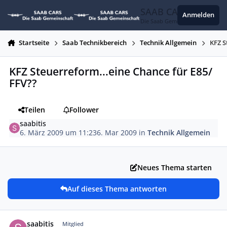
Zum Inhalt springen
SAAB CARS
Anmelden
Die Saab Gemeinschaft
Startseite
Saab Technikbereich
Technik Allgemein
KFZ S
KFZ Steuerreform...eine Chance für E85/
FFV??
Teilen
Follower
saabitis
6. März 2009 um 11:23
6. Mar 2009
in
Technik Allgemein
Neues Thema starten
Auf dieses Thema antworten
Autor-Statistiken
saabitis
Mitglied