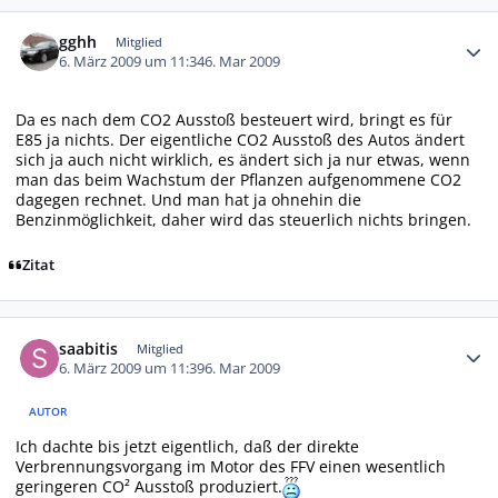
Autor-Statistiken
gghh
Mitglied
6. März 2009 um 11:34
6. Mar 2009
Da es nach dem CO2 Ausstoß besteuert wird, bringt es für
E85 ja nichts. Der eigentliche CO2 Ausstoß des Autos ändert
sich ja auch nicht wirklich, es ändert sich ja nur etwas, wenn
man das beim Wachstum der Pflanzen aufgenommene CO2
dagegen rechnet. Und man hat ja ohnehin die
Benzinmöglichkeit, daher wird das steuerlich nichts bringen.
Zitat
Autor-Statistiken
saabitis
Mitglied
6. März 2009 um 11:39
6. Mar 2009
AUTOR
Ich dachte bis jetzt eigentlich, daß der direkte
Verbrennungsvorgang im Motor des FFV einen wesentlich
geringeren CO² Ausstoß produziert.