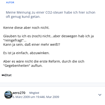
AUTOR
Meine Meinung zu einer CO2-steuer habe ich hier schon
oft genug kund getan.
Kenne diese aber noch nicht.
Glauben tu ich es (noch) nicht...aber deswegen hab ich ja
"reingefragt"...
Kann ja sein, daß einer mehr weiß!?
Es ist ja einfach, abzuwinken.
Aber es wäre nicht die erste Reform, durch die sich
"Gegebenheiten" auftun.
Zitat
Autor-Statistiken
aero270
Mitglied
6. März 2009 um 19:44
6. Mar 2009