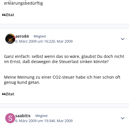
erklärungsbedürftig
Zitat
Autor-Statistiken
aero84
Mitglied
6. März 2009 um 16:22
6. Mar 2009
Ganz einfach: selbst wenn das so wäre, glaubst Du doch nicht
im Ernst, daß deswegen die Steuerlast sinken könnte?
Meine Meinung zu einer CO2-steuer habe ich hier schon oft
genug kund getan.
Zitat
Autor-Statistiken
saabitis
Mitglied
6. März 2009 um 19:34
6. Mar 2009