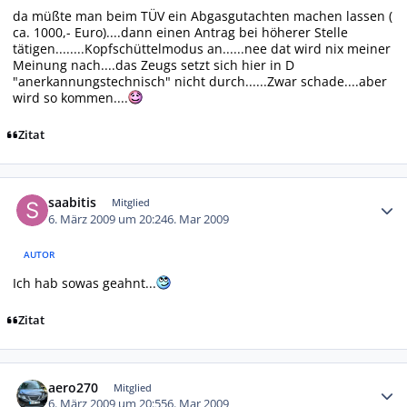
da müßte man beim TÜV ein Abgasgutachten machen lassen (
ca. 1000,- Euro)....dann einen Antrag bei höherer Stelle
tätigen........Kopfschüttelmodus an......nee dat wird nix meiner
Meinung nach....das Zeugs setzt sich hier in D
"anerkannungstechnisch" nicht durch......Zwar schade....aber
wird so kommen....
Zitat
Autor-Statistiken
saabitis
Mitglied
6. März 2009 um 20:24
6. Mar 2009
AUTOR
Ich hab sowas geahnt...
Zitat
Autor-Statistiken
aero270
Mitglied
6. März 2009 um 20:55
6. Mar 2009