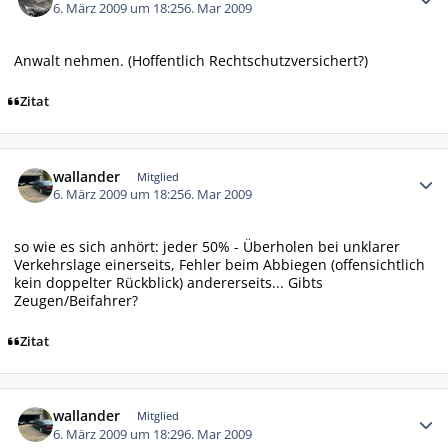
6. März 2009 um 18:25
6. Mar 2009
Anwalt nehmen. (Hoffentlich Rechtschutzversichert?)
Zitat
Autor-Statistiken
wallander
Mitglied
6. März 2009 um 18:25
6. Mar 2009
so wie es sich anhört: jeder 50% - Überholen bei unklarer
Verkehrslage einerseits, Fehler beim Abbiegen (offensichtlich
kein doppelter Rückblick) andererseits... Gibts
Zeugen/Beifahrer?
Zitat
Autor-Statistiken
wallander
Mitglied
6. März 2009 um 18:29
6. Mar 2009