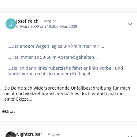
Autor-Statistiken
josef_reich
Mitglied
6. März 2009 um 18:20
6. Mar 2009
...Der andere wagen lag ca 3-4 km hinter mir....
...Hat immer so 50-60 m Abstand gehalten...
...als ich dann links rüberziehe fährt er links vorbei, und
landet vorne rechts in meinem Kotflügel...
Da Deine sich widersprechende Unfallbeschreibung für mich
nicht nachvollziehbar ist, versuch es doch einfach mal mit
einer Skizze...
Zitat
Autor-Statistiken
Nightcruiser
Mitglied