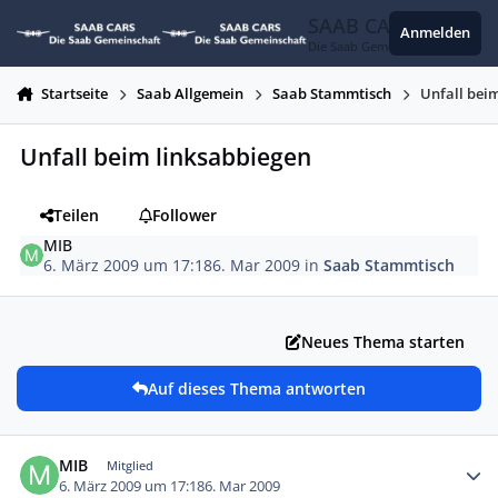
Zum Inhalt springen
SAAB CARS
Anmelden
Die Saab Gemeinschaft
Startseite
Saab Allgemein
Saab Stammtisch
Unfall bei
Unfall beim linksabbiegen
Teilen
Follower
MIB
6. März 2009 um 17:18
6. Mar 2009
in
Saab Stammtisch
Neues Thema starten
Auf dieses Thema antworten
Autor-Statistiken
MIB
Mitglied
6. März 2009 um 17:18
6. Mar 2009