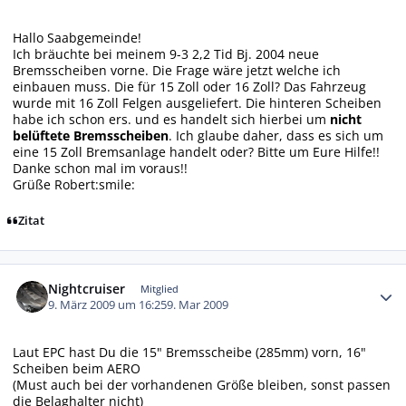
Hallo Saabgemeinde!
Ich bräuchte bei meinem 9-3 2,2 Tid Bj. 2004 neue
Bremsscheiben vorne. Die Frage wäre jetzt welche ich
einbauen muss. Die für 15 Zoll oder 16 Zoll? Das Fahrzeug
wurde mit 16 Zoll Felgen ausgeliefert. Die hinteren Scheiben
habe ich schon ers. und es handelt sich hierbei um
nicht
belüftete Bremsscheiben
. Ich glaube daher, dass es sich um
eine 15 Zoll Bremsanlage handelt oder? Bitte um Eure Hilfe!!
Danke schon mal im voraus!!
Grüße Robert:smile:
Zitat
Autor-Statistiken
Nightcruiser
Mitglied
9. März 2009 um 16:25
9. Mar 2009
Laut EPC hast Du die 15" Bremsscheibe (285mm) vorn, 16"
Scheiben beim AERO
(Must auch bei der vorhandenen Größe bleiben, sonst passen
die Belaghalter nicht)