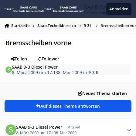
Zum Inhalt springen
SAAB CARS
Anmelden
Die Saab Gemeinschaft
Startseite
Saab Technikbereich
9-3 II
Bremsscheiben vo
Bremsscheiben vorne
Teilen
Follower
SAAB 9-3 Diesel Power
8. März 2009 um 17:13
8. Mar 2009
in
9-3 II
Neues Thema starten
Auf dieses Thema antworten
Autor-Statistiken
SAAB 9-3 Diesel Power
Mitglied
8. März 2009 um 17:13
8. Mar 2009