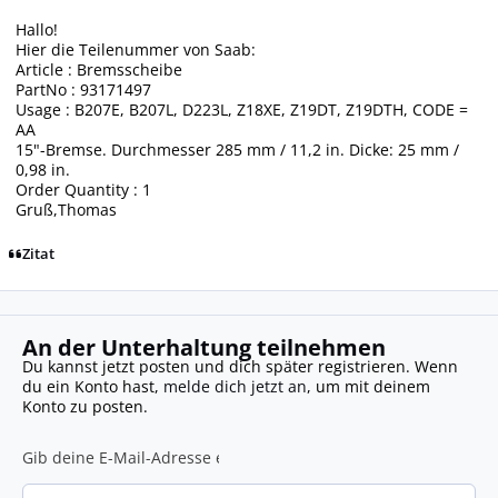
Hallo!
Hier die Teilenummer von Saab:
Article : Bremsscheibe
PartNo : 93171497
Usage : B207E, B207L, D223L, Z18XE, Z19DT, Z19DTH, CODE =
AA
15"-Bremse. Durchmesser 285 mm / 11,2 in. Dicke: 25 mm /
0,98 in.
Order Quantity : 1
Gruß,Thomas
Zitat
An der Unterhaltung teilnehmen
Du kannst jetzt posten und dich später registrieren. Wenn
du ein Konto hast,
melde dich jetzt an
, um mit deinem
Konto zu posten.