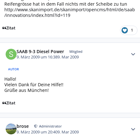
Reifengrösse hat in dem Fall nichts mit der Scheibe zu tun
http://www.skanimport.de/skanimport/opencms/html/de/saab
/innovations/index.html?id=119
Zitat
1
Autor-Statistiken
SAAB 9-3 Diesel Power
Mitglied
9. März 2009 um 16:38
9. Mar 2009
AUTOR
Hallo!
Vielen Dank für Deine Hilfe!!
Grüße aus München!
Zitat
Autor-Statistiken
brose
Administrator
9. März 2009 um 20:40
9. Mar 2009