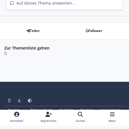
Auf dieses Thema antworten...
Teilen
Follower
Zur Themenliste gehen
Heller Modus
Dunkler Modus
Systemeinstellung
Design
Datenschutz
Kontakt
Cookies
Impressum
© Copyright 2025 - SAABoteure e. V.
Powered by
Invision Community
Anmelden
Registrieren
Suchen
Menü