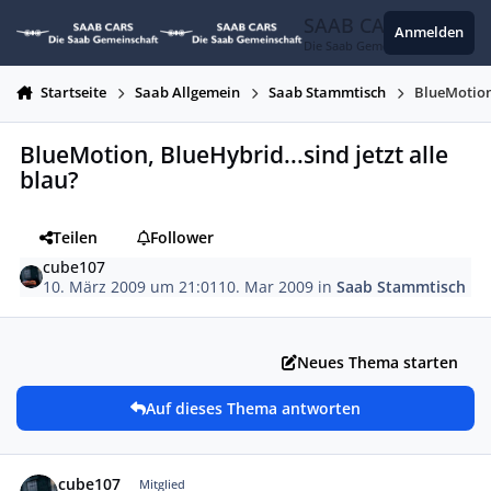
Zum Inhalt springen
SAAB CARS
Anmelden
Die Saab Gemeinschaft
Startseite
Saab Allgemein
Saab Stammtisch
BlueMotion,
BlueMotion, BlueHybrid...sind jetzt alle
blau?
Teilen
Follower
cube107
10. März 2009 um 21:01
10. Mar 2009
in
Saab Stammtisch
Neues Thema starten
Auf dieses Thema antworten
Autor-Statistiken
cube107
Mitglied