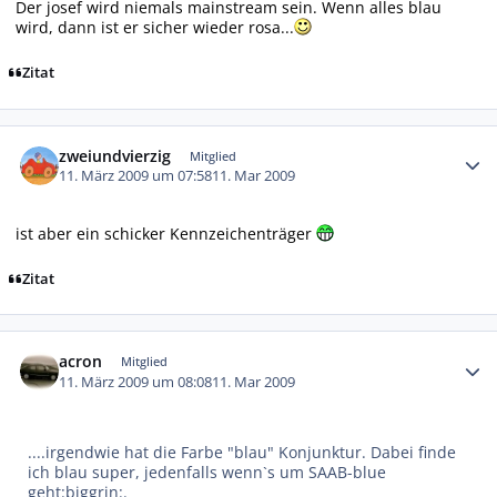
Der josef wird niemals mainstream sein. Wenn alles blau
wird, dann ist er sicher wieder rosa...
Zitat
Autor-Statistiken
zweiundvierzig
Mitglied
11. März 2009 um 07:58
11. Mar 2009
ist aber ein schicker Kennzeichenträger
Zitat
Autor-Statistiken
acron
Mitglied
11. März 2009 um 08:08
11. Mar 2009
....irgendwie hat die Farbe "blau" Konjunktur. Dabei finde
ich blau super, jedenfalls wenn`s um SAAB-blue
geht:biggrin:.