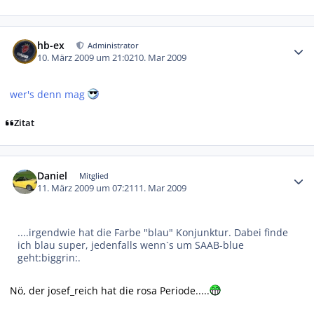
Autor-Statistiken
hb-ex
Administrator
10. März 2009 um 21:02
10. Mar 2009
wer's denn mag
Zitat
Autor-Statistiken
Daniel
Mitglied
11. März 2009 um 07:21
11. Mar 2009
....irgendwie hat die Farbe "blau" Konjunktur. Dabei finde
ich blau super, jedenfalls wenn`s um SAAB-blue
geht:biggrin:.
Nö, der josef_reich hat die rosa Periode.....