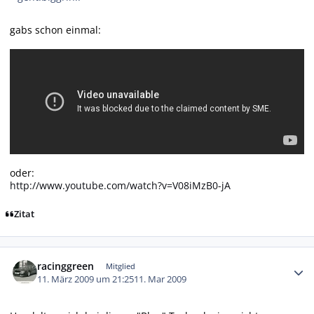
gabs schon einmal:
oder:
http://www.youtube.com/watch?v=V08iMzB0-jA
Zitat
Autor-Statistiken
racinggreen
Mitglied
11. März 2009 um 21:25
11. Mar 2009