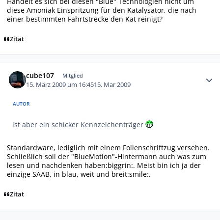
Handelt es sich bei diesen "Blue" Technologien nicht um
diese Amoniak Einspritzung für den Katalysator, die nach
einer bestimmten Fahrtstrecke den Kat reinigt?
Zitat
Autor-Statistiken
cube107
Mitglied
15. März 2009 um 16:45
15. Mar 2009
AUTOR
ist aber ein schicker Kennzeichenträger
Standardware, lediglich mit einem Folienschriftzug versehen.
Schließlich soll der "BlueMotion"-Hintermann auch was zum
lesen und nachdenken haben:biggrin:. Meist bin ich ja der
einzige SAAB, in blau, weit und breit:smile:.
Zitat