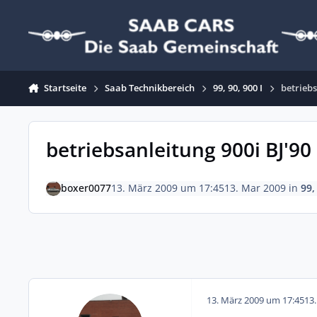
Zum Inhalt springen
Startseite
Saab Technikbereich
99, 90, 900 I
betriebs
betriebsanleitung 900i BJ'90
boxer0077
13. März 2009 um 17:45
13. Mar 2009
in
99,
13. März 2009 um 17:45
13