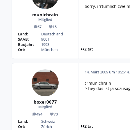
Sorry, irrtümlich zweima
munichrain
Mitglied
67
15
Beiträge
Reputation
Land:
Deutschland
SAAB:
900 I
Baujahr:
1993
Zitat
Ort:
München
14. März 2009 um 10:26
14
@munichrain
> hey das ist ja sozu
boxer0077
Mitglied
494
70
Beiträge
Reputation
Land:
Schweiz
Zitat
Ort:
Zürich