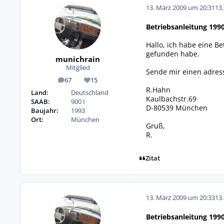
13. März 2009 um 20:31
13
Betriebsanleitung 199
Hallo, ich habe eine B
gefunden habe.
munichrain
Mitglied
Sende mir einen adres
67
15
Beiträge
Reputation
R.Hahn
Land:
Deutschland
Kaulbachstr.69
SAAB:
900 I
D-80539 München
Baujahr:
1993
Ort:
München
Gruß,
R.
Zitat
13. März 2009 um 20:33
13
Betriebsanleitung 199