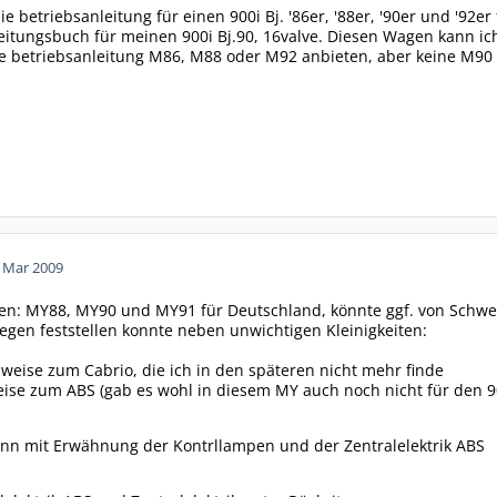
e betriebsanleitung für einen 900i Bj. '86er, '88er, '90er und '92
eitungsbuch für meinen 900i Bj.90, 16valve. Diesen Wagen kann 
e betriebsanleitung M86, M88 oder M92 anbieten, aber keine M90
. Mar 2009
hen: MY88, MY90 und MY91 für Deutschland, könnte ggf. von Schw
iegen feststellen konnte neben unwichtigen Kleinigkeiten:
weise zum Cabrio, die ich in den späteren nicht mehr finde
ise zum ABS (gab es wohl in diesem MY auch noch nicht für den 9
n mit Erwähnung der Kontrllampen und der Zentralelektrik ABS