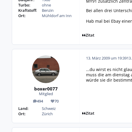
MY91 zusätzlich Zentral
Turbo:
ohne
Bei allen drei Untersc
Kraftstoff:
Benzin
Ort:
Mühldorf am Inn
Hab mal bei Ebay einen
Zitat
13. März 2009 um 19:39
13
...du wirst es nicht g
muss die am dienstag a
würde sie dir bestimm
boxer0077
Mitglied
494
70
Beiträge
Reputation
Land:
Schweiz
Zitat
Ort:
Zürich