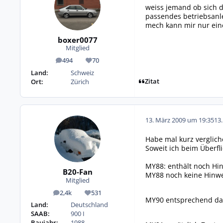
weiss jemand ob sich di
passendes betriebsanl
mech kann mir nur ein
boxer0077
Mitglied
494
70
Beiträge
Reputation
Land:
Schweiz
Zitat
Ort:
Zürich
13. März 2009 um 19:35
13
Habe mal kurz verglic
Soweit ich beim Überfl
MY88: enthält noch Hin
B20-Fan
MY88 noch keine Hinwe
Mitglied
2,4k
531
Beiträge
Reputation
MY90 entsprechend dan
Land:
Deutschland
SAAB:
900 I
Baujahr:
1988