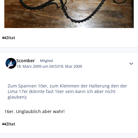
Zitat
Autor-Statistiken
Scomber
Mitglied
18. März 2009 um 04:53
18. Mar 2009
Zum Spannen 10er, zum Klemmen der Halterung den der
Lima 17er (könnte fast 16er sein-kann ich aber nicht
glauben);
16er. Unglaublich aber wahr!
Zitat