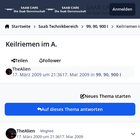
Zum Inhalt springen
SAAB CARS
Anmelden
Die Saab Gemeinschaft
Startseite
Saab Technikbereich
99, 90, 900 I
Keilriemen 
Keilriemen im A.
Teilen
Follower
TheAlien
17. März 2009 um 21:36
17. Mar 2009
in
99, 90, 900 I
Neues Thema starten
Auf dieses Thema antworten
Autor-Statistiken
TheAlien
Mitglied
17. März 2009 um 21:36
17. Mar 2009