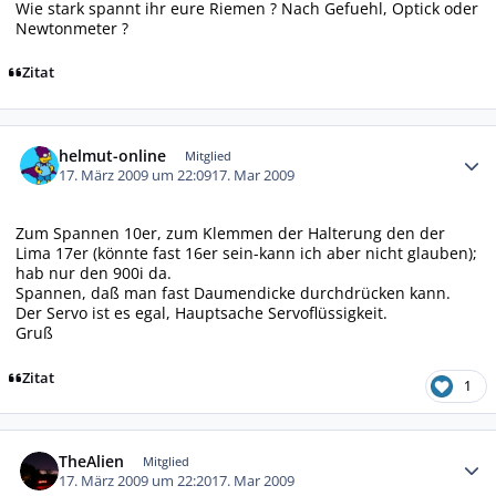
Wie stark spannt ihr eure Riemen ? Nach Gefuehl, Optick oder
Newtonmeter ?
Zitat
Autor-Statistiken
helmut-online
Mitglied
17. März 2009 um 22:09
17. Mar 2009
Zum Spannen 10er, zum Klemmen der Halterung den der
Lima 17er (könnte fast 16er sein-kann ich aber nicht glauben);
hab nur den 900i da.
Spannen, daß man fast Daumendicke durchdrücken kann.
Der Servo ist es egal, Hauptsache Servoflüssigkeit.
Gruß
Zitat
1
Autor-Statistiken
TheAlien
Mitglied
17. März 2009 um 22:20
17. Mar 2009