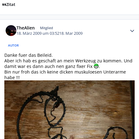
Zitat
Autor-Statistiken
TheAlien
Mitglied
18. März 2009 um 03:52
18. Mar 2009
AUTOR
Danke fuer das Beileid.
Aber ich hab es geschaft an mein Werkzeug zu kommen. Und
damit war es dann auch nen ganz fixer Fix
.
Bin nur froh das ich keine dicken muskuloesen Unterarme
habe !!!