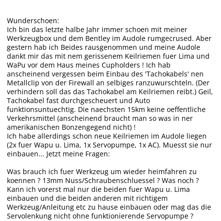
Wunderschoen:
Ich bin das letzte halbe Jahr immer schoen mit meiner
Werkzeugbox und dem Bentley im Audole rumgecrused. Aber
gestern hab ich Beides rausgenommen und meine Audole
dankt mir das mit nem gerissenem Keilriemen fuer Lima und
WaPu vor dem Haus meines Cupholders ! Ich hab
anscheinend vergessen beim Einbau des 'Tachokabels' nen
Metallclip von der Firewall an selbiges ranzuwurschteln. (Der
verhindern soll das das Tachokabel am Keilriemen reibt.) Geil,
Tachokabel fast durchgescheuert und Auto
funktionsuntuechtig. Die naechsten 15km keine oeffentliche
Verkehrsmittel (anscheinend braucht man so was in ner
amerikanischen Bonzengegend nicht) !
Ich habe allerdings schon neue Keilriemen im Audole liegen
(2x fuer Wapu u. Lima, 1x Servopumpe, 1x AC). Muesst sie nur
einbauen... Jetzt meine Fragen:
Was brauch ich fuer Werkzeug um wieder heimfahren zu
koennen ? 13mm Nuss/Schraubenschluessel ? Was noch ?
Kann ich vorerst mal nur die beiden fuer Wapu u. Lima
einbauen und die beiden anderen mit richtigem
Werkzeug/Anleitung etc zu hause einbauen oder mag das die
Servolenkung nicht ohne funktionierende Servopumpe ?