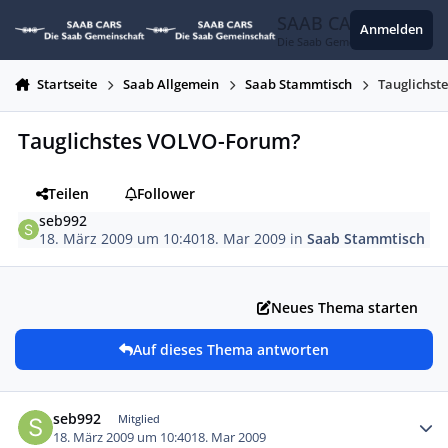
Zum Inhalt springen
SAAB CARS
Anmelden
Die Saab Gemeinschaft
Startseite
Saab Allgemein
Saab Stammtisch
Tauglichst
Tauglichstes VOLVO-Forum?
Teilen
Follower
seb992
18. März 2009 um 10:40
18. Mar 2009
in
Saab Stammtisch
Neues Thema starten
Auf dieses Thema antworten
Autor-Statistiken
seb992
Mitglied
18. März 2009 um 10:40
18. Mar 2009