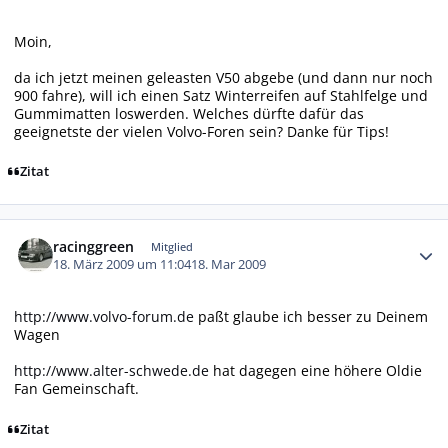
Moin,
da ich jetzt meinen geleasten V50 abgebe (und dann nur noch
900 fahre), will ich einen Satz Winterreifen auf Stahlfelge und
Gummimatten loswerden. Welches dürfte dafür das
geeignetste der vielen Volvo-Foren sein? Danke für Tips!
Zitat
Autor-Statistiken
racinggreen
Mitglied
18. März 2009 um 11:04
18. Mar 2009
http://www.volvo-forum.de
paßt glaube ich besser zu Deinem
Wagen
http://www.alter-schwede.de
hat dagegen eine höhere Oldie
Fan Gemeinschaft.
Zitat