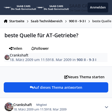
Zum Inhalt springen
SAAB CARS
Anmelden
Die Saab Gemeinschaft
Startseite
Saab Technikbereich
900 II - 9-3 I
beste Quelle
beste Quelle für AT-Getriebe?
Teilen
Follower
Crankshaft
18. März 2009 um 11:59
18. Mar 2009
in
900 II - 9-3 I
Neues Thema starten
Auf dieses Thema antworten
Autor-Statistiken
Crankshaft
Mitglied
18. März 2009 um 11:59
18. Mar 2009