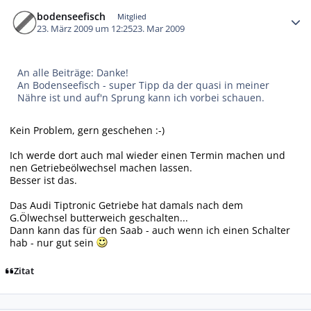
Autor-Statistiken
bodenseefisch
Mitglied
23. März 2009 um 12:25
23. Mar 2009
An alle Beiträge: Danke!
An Bodenseefisch - super Tipp da der quasi in meiner
Nähre ist und auf'n Sprung kann ich vorbei schauen.
Kein Problem, gern geschehen :-)
Ich werde dort auch mal wieder einen Termin machen und
nen Getriebeölwechsel machen lassen.
Besser ist das.
Das Audi Tiptronic Getriebe hat damals nach dem
G.Ölwechsel butterweich geschalten...
Dann kann das für den Saab - auch wenn ich einen Schalter
hab - nur gut sein
Zitat