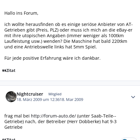
Hallo ins Forum,
ich wollte herausfinden ob es einige seriöse Anbieter von AT-
Getrieben gibt (Preis, PLZ) oder muss ich mich an die eBay-er
mit ihre utopischen Angaben (immer weniger als 100tkm
Laufleistung usw.) wenden? Die Maschine hat bald 220tkm
und eine Antriebswelle links hat 5mm Spiel.
Für jede positive Erfahrung wäre ich dankbar.
Zitat
Autor-Statistiken
Nightcruiser
Mitglied
18. März 2009 um 12:36
18. Mar 2009
frag mal bei
http://forum-auto.de/
(unter Saab-Teile--
Getriebe) nach, der Betreiber (Herr Dobberke) hat 9-3
Getriebe
Zitat