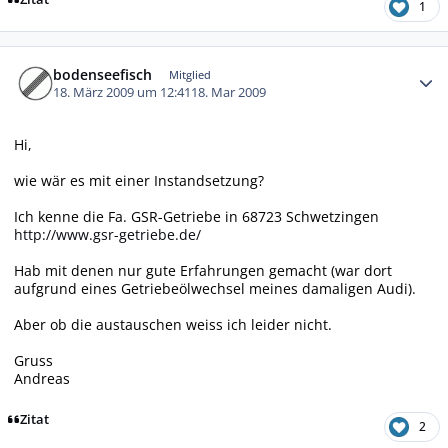
1
Autor-Statistiken
bodenseefisch
Mitglied
18. März 2009 um 12:41
18. Mar 2009
Hi,
wie wär es mit einer Instandsetzung?
Ich kenne die Fa. GSR-Getriebe in 68723 Schwetzingen
http://www.gsr-getriebe.de/
Hab mit denen nur gute Erfahrungen gemacht (war dort
aufgrund eines Getriebeölwechsel meines damaligen Audi).
Aber ob die austauschen weiss ich leider nicht.
Gruss
Andreas
Zitat
2