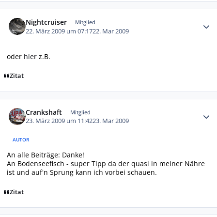
Autor-Statistiken
Nightcruiser
Mitglied
22. März 2009 um 07:17
22. Mar 2009
oder
hier
z.B.
Zitat
Autor-Statistiken
Crankshaft
Mitglied
23. März 2009 um 11:42
23. Mar 2009
AUTOR
An alle Beiträge: Danke!
An Bodenseefisch - super Tipp da der quasi in meiner Nähre
ist und auf'n Sprung kann ich vorbei schauen.
Zitat