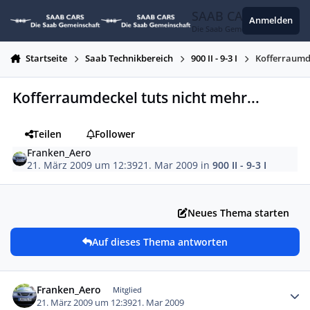
Zum Inhalt springen
SAAB CARS
Anmelden
Die Saab Gemeinschaft
Startseite
Saab Technikbereich
900 II - 9-3 I
Kofferraumde
Kofferraumdeckel tuts nicht mehr...
Teilen
Follower
Franken_Aero
21. März 2009 um 12:39
21. Mar 2009
in
900 II - 9-3 I
Neues Thema starten
Auf dieses Thema antworten
Autor-Statistiken
Franken_Aero
Mitglied
21. März 2009 um 12:39
21. Mar 2009