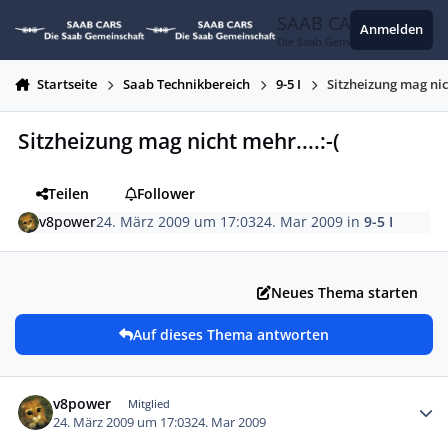
Zum Inhalt springen
SAAB CARS
Anmelden
Die Saab Gemeinschaft
Startseite
Saab Technikbereich
9-5 I
Sitzheizung mag nich
Sitzheizung mag nicht mehr....:-(
Teilen
Follower
v8power
24. März 2009 um 17:03
24. Mar 2009
in
9-5 I
Neues Thema starten
Auf dieses Thema antworten
Autor-Statistiken
v8power
Mitglied
24. März 2009 um 17:03
24. Mar 2009