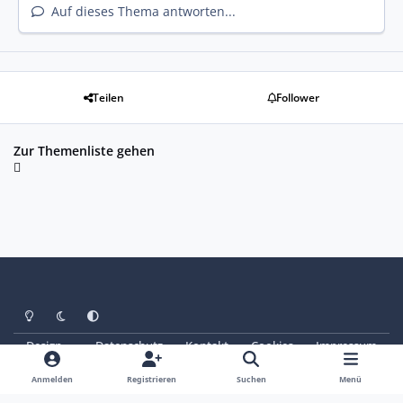
Auf dieses Thema antworten...
Teilen
Follower
Zur Themenliste gehen
Heller Modus
Dunkler Modus
Systemeinstellung
Design
Datenschutz
Kontakt
Cookies
Impressum
© Copyright 2025 - SAABoteure e. V.
Powered by
Invision Community
Anmelden
Registrieren
Suchen
Menü