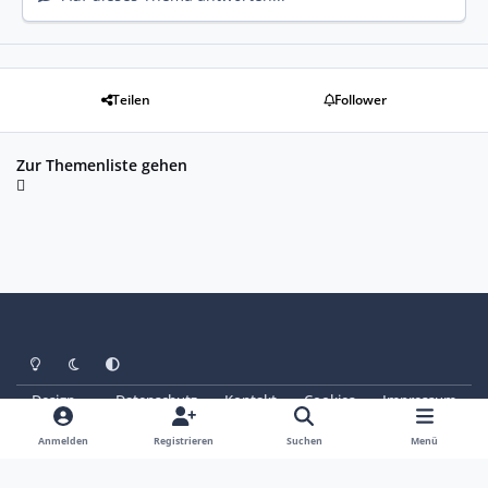
Teilen
Follower
Zur Themenliste gehen
Heller Modus
Dunkler Modus
Systemeinstellung
Design
Datenschutz
Kontakt
Cookies
Impressum
© Copyright 2025 - SAABoteure e. V.
Powered by
Invision Community
Anmelden
Registrieren
Suchen
Menü