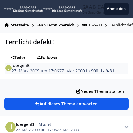
Zum Inhalt springen
SAAB CARS
Anmelden
Die Saab Gemeinschaft
Startseite
Saab Technikbereich
900 II - 9-3 I
Fernlicht def
Fernlicht defekt!
Teilen
Follower
JuergenB
27. März 2009 um 17:06
27. Mar 2009
in
900 II - 9-3 I
Neues Thema starten
Auf dieses Thema antworten
Autor-Statistiken
JuergenB
Mitglied
27. März 2009 um 17:06
27. Mar 2009