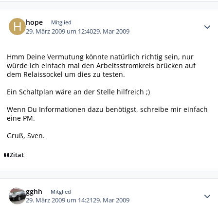
Autor-Statistiken
hope
Mitglied
29. März 2009 um 12:40
29. Mar 2009
Hmm Deine Vermutung könnte natürlich richtig sein, nur
würde ich einfach mal den Arbeitsstromkreis brücken auf
dem Relaissockel um dies zu testen.
Ein Schaltplan wäre an der Stelle hilfreich ;)
Wenn Du Informationen dazu benötigst, schreibe mir einfach
eine PM.
Gruß, Sven.
Zitat
Autor-Statistiken
gghh
Mitglied
29. März 2009 um 14:21
29. Mar 2009