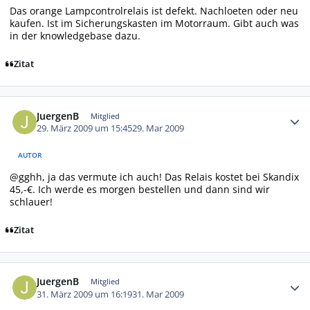
Das orange Lampcontrolrelais ist defekt. Nachloeten oder neu
kaufen. Ist im Sicherungskasten im Motorraum. Gibt auch was
in der knowledgebase dazu.
Zitat
Autor-Statistiken
JuergenB
Mitglied
29. März 2009 um 15:45
29. Mar 2009
AUTOR
@gghh, ja das vermute ich auch! Das Relais kostet bei Skandix
45,-€. Ich werde es morgen bestellen und dann sind wir
schlauer!
Zitat
Autor-Statistiken
JuergenB
Mitglied
31. März 2009 um 16:19
31. Mar 2009