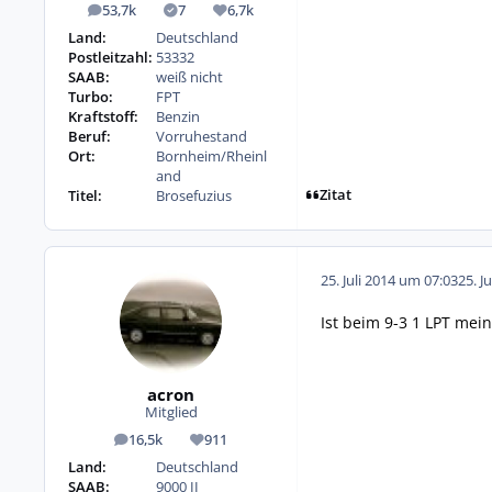
53,7k
7
6,7k
Beiträge
Lösungen
Reputation
Land:
Deutschland
Postleitzahl:
53332
SAAB:
weiß nicht
Turbo:
FPT
Kraftstoff:
Benzin
Beruf:
Vorruhestand
Ort:
Bornheim/Rheinl
and
Zitat
Titel:
Brosefuzius
25. Juli 2014 um 07:03
25. J
Ist beim 9-3 1 LPT mei
acron
Mitglied
16,5k
911
Beiträge
Reputation
Land:
Deutschland
SAAB:
9000 II