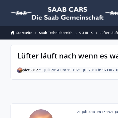
Zum Inhalt springen
Startseite
Saab Technikbereich
9-3 III - X
Lüfter läuf
Lüfter läuft nach wenn es wa
piet3012
21. Juli 2014 um 15:19
21. Jul 2014
in
9-3 III - X
21. Juli 2014 um 15:19
21. J