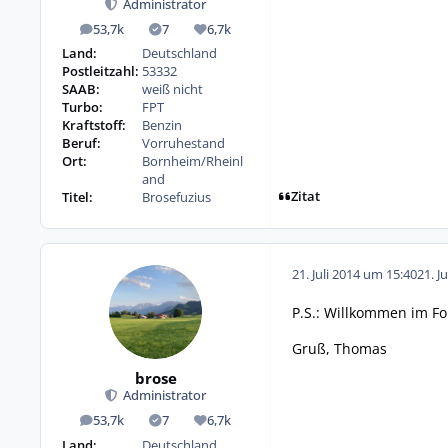
Administrator
53,7k
7
6,7k
Beiträge
Lösungen
Reputation
Land:
Deutschland
Postleitzahl:
53332
SAAB:
weiß nicht
Turbo:
FPT
Kraftstoff:
Benzin
Beruf:
Vorruhestand
Ort:
Bornheim/Rheinl
and
Zitat
Titel:
Brosefuzius
21. Juli 2014 um 15:40
21. J
P.S.: Willkommen im Foru
Gruß, Thomas
brose
Administrator
53,7k
7
6,7k
Beiträge
Lösungen
Reputation
Land:
Deutschland