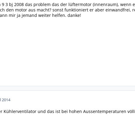
m 9 3 bj 2008 das problem das der lüftermotor (innenraum), wenn 
ch den motor aus macht? sonst funktioniert er aber einwandfrei, r
 kann mir ja jemand weiter helfen. danke!
ul 2014
r Kühlerventilator und das ist bei hohen Aussentemperaturen völlig 