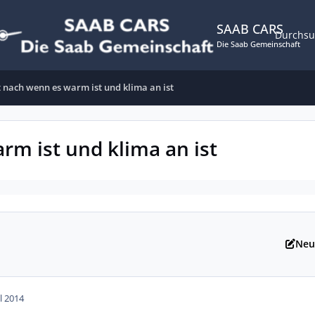
SAAB CARS
Durchs
Die Saab Gemeinschaft
t nach wenn es warm ist und klima an ist
rm ist und klima an ist
Neu
ul 2014