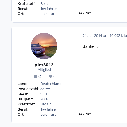
Kraftstoff:
Benzin
Beruf:
lkw fahrer
Zitat
Ort:
baienfurt
21. Juli 2014 um 16:09
21. J
danke! ;-)
piet3012
Mitglied
42
4
Beiträge
Reputation
Land:
Deutschland
Postleitzahl:
88255
SAAB:
9-3 III
Baujahr:
2008
Kraftstoff:
Benzin
Beruf:
lkw fahrer
Zitat
Ort:
baienfurt