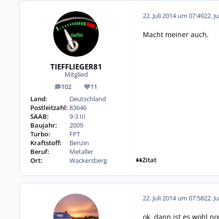
22. Juli 2014 um 07:49
22. J
Macht meiner auch.
TIEFFLIEGER81
Mitglied
102
11
Beiträge
Reputation
Land:
Deutschland
Postleitzahl:
83646
SAAB:
9-3 III
Baujahr:
2009
Turbo:
FPT
Kraftstoff:
Benzin
Beruf:
Metaller
Zitat
Ort:
Wackersberg
22. Juli 2014 um 07:58
22. J
ok. dann ist es wohl n