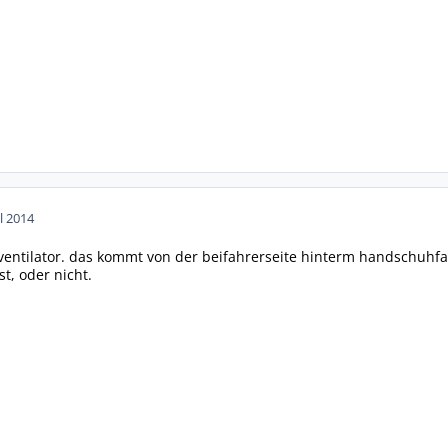
ul 2014
rventilator. das kommt von der beifahrerseite hinterm handschuhfac
st, oder nicht.