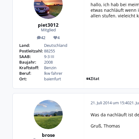
hallo, ich hab bei mei
etwas nachläuft wenn i
allen stufen. vieleicht
piet3012
Mitglied
42
4
Beiträge
Reputation
Land:
Deutschland
Postleitzahl:
88255
SAAB:
9-3 III
Baujahr:
2008
Kraftstoff:
Benzin
Beruf:
lkw fahrer
Zitat
Ort:
baienfurt
21. Juli 2014 um 15:40
21. J
Was da nachläuft ist de
Gruß, Thomas
brose