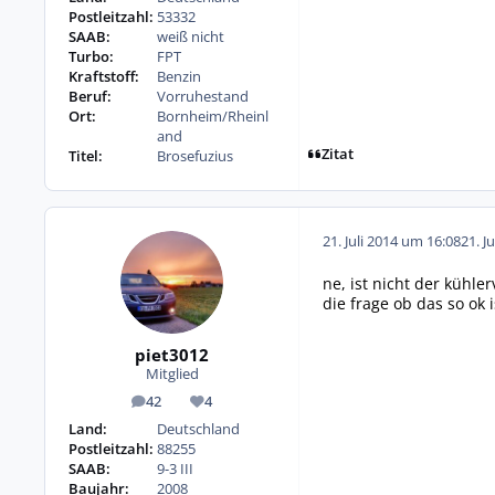
Postleitzahl:
53332
SAAB:
weiß nicht
Turbo:
FPT
Kraftstoff:
Benzin
Beruf:
Vorruhestand
Ort:
Bornheim/Rheinl
and
Zitat
Titel:
Brosefuzius
21. Juli 2014 um 16:08
21. J
ne, ist nicht der kühle
die frage ob das so ok i
piet3012
Mitglied
42
4
Beiträge
Reputation
Land:
Deutschland
Postleitzahl:
88255
SAAB:
9-3 III
Baujahr:
2008