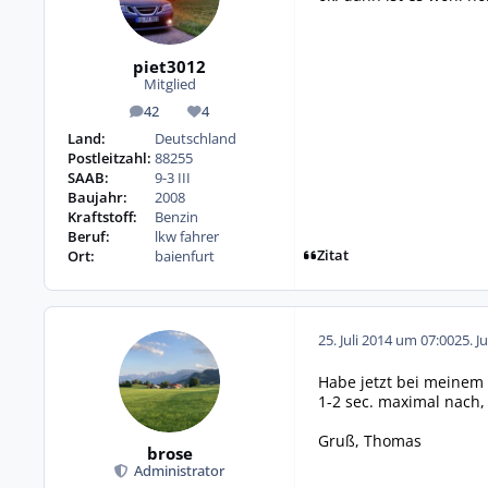
piet3012
Mitglied
42
4
Beiträge
Reputation
Land:
Deutschland
Postleitzahl:
88255
SAAB:
9-3 III
Baujahr:
2008
Kraftstoff:
Benzin
Beruf:
lkw fahrer
Zitat
Ort:
baienfurt
25. Juli 2014 um 07:00
25. J
Habe jetzt bei meinem
1-2 sec. maximal nach, 
Gruß, Thomas
brose
Administrator