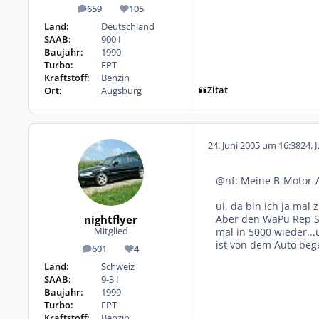
659
105
Beiträge
Reputation
Land:
Deutschland
SAAB:
900 I
Baujahr:
1990
Turbo:
FPT
Kraftstoff:
Benzin
Zitat
Ort:
Augsburg
24. Juni 2005 um 16:38
24. 
@nf: Meine B-Motor-A
ui, da bin ich ja mal
nightflyer
Aber den WaPu Rep Sat
mal in 5000 wieder...
Mitglied
ist von dem Auto bege
601
4
Beiträge
Reputation
Land:
Schweiz
SAAB:
9-3 I
Baujahr:
1999
Turbo:
FPT
Kraftstoff:
Benzin