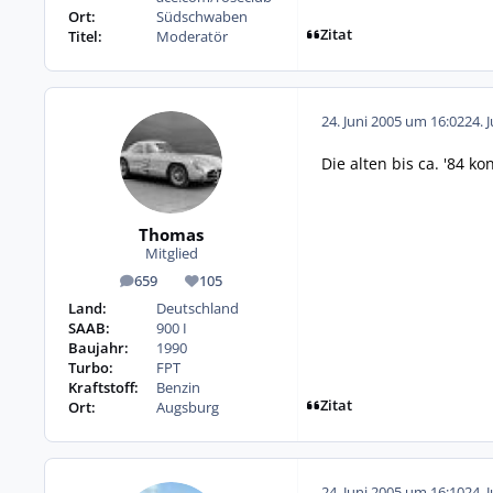
Ort:
Südschwaben
Zitat
Titel:
Moderatör
24. Juni 2005 um 16:02
24. 
Die alten bis ca. '84 k
Thomas
Mitglied
659
105
Beiträge
Reputation
Land:
Deutschland
SAAB:
900 I
Baujahr:
1990
Turbo:
FPT
Kraftstoff:
Benzin
Zitat
Ort:
Augsburg
24. Juni 2005 um 16:10
24. 