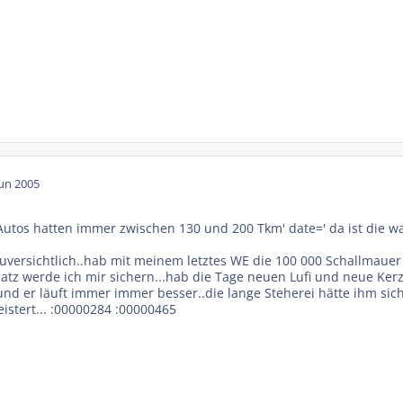
Jun 2005
utos hatten immer zwischen 130 und 200 Tkm' date=' da ist die wah
 zuversichtlich..hab mit meinem letztes WE die 100 000 Schallmaue
z werde ich mir sichern...hab die Tage neuen Lufi und neue Kerzen
und er läuft immer immer besser..die lange Steherei hätte ihm sic
istert... :00000284 :00000465