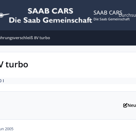
SAAB CARS
Durchs
Die Saab Gemeinschaft
ührungsverschleiß 8V turbo
V turbo
0 I
Neu
Jun 2005