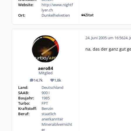
Website:
http://www.nightf
lyer.ch
Zitat
Ort:
Dunkelhelvetien
24. Juni 2005 um 16:56
24. 
na, das der ganz gut ge
aero84
Mitglied
14,7k
1,8k
Beiträge
Reputation
Land:
Deutschland
SAAB:
900 I
Baujahr:
1985
Turbo:
FPT
Kraftstoff:
Benzin
Beruf:
staatlich
anerkannter
Mineralölvernicht
er