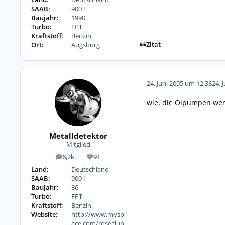
SAAB:
900 I
Baujahr:
1990
Turbo:
FPT
Kraftstoff:
Benzin
Zitat
Ort:
Augsburg
24. Juni 2005 um 12:38
24. 
wie, die Ölpumpen we
Metalldetektor
Mitglied
6,2k
91
Beiträge
Reputation
Land:
Deutschland
SAAB:
900 I
Baujahr:
86
Turbo:
FPT
Kraftstoff:
Benzin
Website:
http://www.mysp
ace.com/roseclub