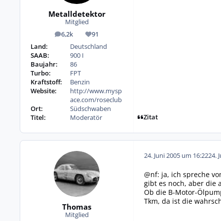
Metalldetektor
Mitglied
6,2k
91
Beiträge
Reputation
Land:
Deutschland
SAAB:
900 I
Baujahr:
86
Turbo:
FPT
Kraftstoff:
Benzin
Website:
http://www.mysp
ace.com/roseclub
Ort:
Südschwaben
Zitat
Titel:
Moderatör
24. Juni 2005 um 16:22
24. 
@nf: ja, ich spreche v
gibt es noch, aber die a
Ob die B-Motor-Ölpump
Tkm, da ist die wahrsch
Thomas
Mitglied