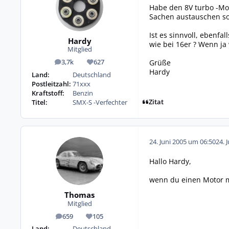
Habe den 8V turbo -Mot
Sachen austauschen sol
Ist es sinnvoll, ebenf
Hardy
wie bei 16er ? Wenn j
Mitglied
Grüße
3,7k
627
Beiträge
Reputation
Hardy
Land:
Deutschland
Postleitzahl:
71xxx
Kraftstoff:
Benzin
Zitat
Titel:
SMX-S -Verfechter
24. Juni 2005 um 06:50
24. 
Hallo Hardy,
wenn du einen Motor m
Thomas
Mitglied
659
105
Beiträge
Reputation
Land:
Deutschland