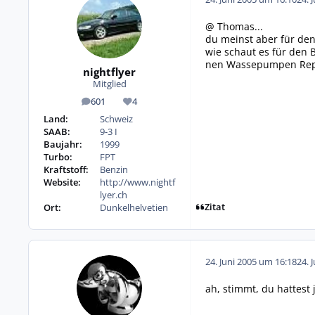
@ Thomas...
du meinst aber für den
wie schaut es für den 
nen Wassepumpen Rep-S
nightflyer
Mitglied
601
4
Beiträge
Reputation
Land:
Schweiz
SAAB:
9-3 I
Baujahr:
1999
Turbo:
FPT
Kraftstoff:
Benzin
Website:
http://www.nightf
lyer.ch
Zitat
Ort:
Dunkelhelvetien
24. Juni 2005 um 16:18
24. 
ah, stimmt, du hattest