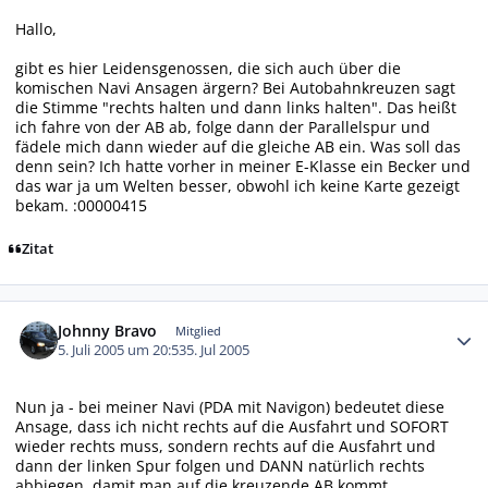
Hallo,
gibt es hier Leidensgenossen, die sich auch über die
komischen Navi Ansagen ärgern? Bei Autobahnkreuzen sagt
die Stimme "rechts halten und dann links halten". Das heißt
ich fahre von der AB ab, folge dann der Parallelspur und
fädele mich dann wieder auf die gleiche AB ein. Was soll das
denn sein? Ich hatte vorher in meiner E-Klasse ein Becker und
das war ja um Welten besser, obwohl ich keine Karte gezeigt
bekam. :00000415
Zitat
Autor-Statistiken
Johnny Bravo
Mitglied
5. Juli 2005 um 20:53
5. Jul 2005
Nun ja - bei meiner Navi (PDA mit Navigon) bedeutet diese
Ansage, dass ich nicht rechts auf die Ausfahrt und SOFORT
wieder rechts muss, sondern rechts auf die Ausfahrt und
dann der linken Spur folgen und DANN natürlich rechts
abbiegen, damit man auf die kreuzende AB kommt....