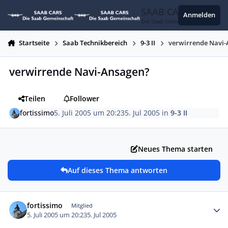
Zum Inhalt springen
SAAB CARS
Anmelden
Die Saab Gemeinschaft
Startseite
Saab Technikbereich
9-3 II
verwirrende Navi
verwirrende Navi-Ansagen?
Teilen
Follower
fortissimo
5. Juli 2005 um 20:23
5. Jul 2005
in
9-3 II
Neues Thema starten
Auf dieses Thema antworten
Autor-Statistiken
fortissimo
Mitglied
5. Juli 2005 um 20:23
5. Jul 2005