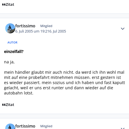
Zitat
Autor-Statistiken
fortissimo
Mitglied
6. Juli 2005 um 19:21
6. Jul 2005
AUTOR
einzelfall?
na ja,
mein händler glaubt mir auch nicht. da werd ich ihn wohl mal
mit auf eine probefahrt mitnehmen müssen. erst gestern ist
es wieder passiert. mein sozius und ich haben und fast kaputt
gelacht, weil er uns erst runter und dann wieder auf die
autobahn lotst.
Zitat
Autor-Statistiken
fortissimo
Mitglied