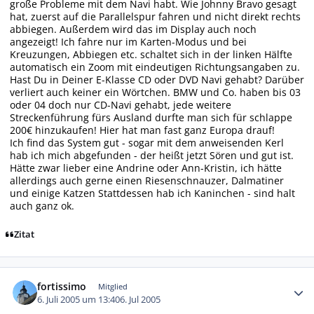
große Probleme mit dem Navi habt. Wie Johnny Bravo gesagt
hat, zuerst auf die Parallelspur fahren und nicht direkt rechts
abbiegen. Außerdem wird das im Display auch noch
angezeigt! Ich fahre nur im Karten-Modus und bei
Kreuzungen, Abbiegen etc. schaltet sich in der linken Hälfte
automatisch ein Zoom mit eindeutigen Richtungsangaben zu.
Hast Du in Deiner E-Klasse CD oder DVD Navi gehabt? Darüber
verliert auch keiner ein Wörtchen. BMW und Co. haben bis 03
oder 04 doch nur CD-Navi gehabt, jede weitere
Streckenführung fürs Ausland durfte man sich für schlappe
200€ hinzukaufen! Hier hat man fast ganz Europa drauf!
Ich find das System gut - sogar mit dem anweisenden Kerl
hab ich mich abgefunden - der heißt jetzt Sören und gut ist.
Hätte zwar lieber eine Andrine oder Ann-Kristin, ich hätte
allerdings auch gerne einen Riesenschnauzer, Dalmatiner
und einige Katzen Stattdessen hab ich Kaninchen - sind halt
auch ganz ok.
Zitat
Autor-Statistiken
fortissimo
Mitglied
6. Juli 2005 um 13:40
6. Jul 2005