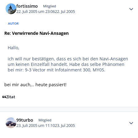
Autor-Statistiken
fortissimo
Mitglied
22. Juli 2005 um 23:06
22. Jul 2005
AUTOR
Re: Verwirrende Navi-Ansagen
Hallo,
ich will nur bestätigen, dass es sich bei den Navi-Ansagen
um keinen Einzelfall handelt. Habe das selbe Phänomen
bei mir: 9-3 Vector mit Infotainment 300, MY05.
bei mir auch,.. heute passiert!
Zitat
Autor-Statistiken
99turbo
Mitglied
23. Juli 2005 um 11:10
23. Jul 2005