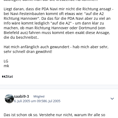
Liegt daran, dass die PDA Navi mir nicht die Richtung ansagt -
bei Navi-Festeinbauten kommt oft etwas wie: "auf die A2
Richtung Hannover". Da das für die PDA Navi aber zu viel an
Info wäre kommt lediglich "auf die A2" - um dann klar zu
machen, ob man Richtung Hannover oder Dortmund (von
Bielefeld aus) fahren muss kommt eben exakt diese Ansage,
die du beschreibst..
Hat mich anfänglich auch gewundert - hab mich aber sehr,
sehr schnell dran gewöhnt!
LG
mk
Zitat
Autor-Statistiken
saabi9-3
Mitglied
6. Juli 2005 um 09:58
6. Jul 2005
Das ist schon ok so. Verstehe nur nicht, warum Ihr alle so