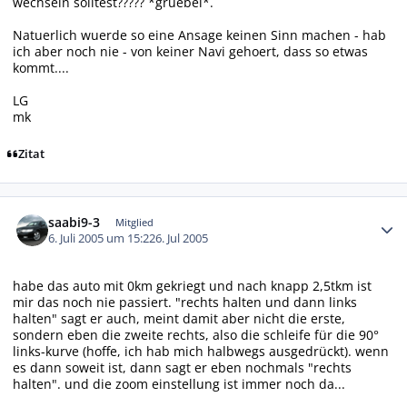
wechseln solltest????? *gruebel*.
Natuerlich wuerde so eine Ansage keinen Sinn machen - hab
ich aber noch nie - von keiner Navi gehoert, dass so etwas
kommt....
LG
mk
Zitat
Autor-Statistiken
saabi9-3
Mitglied
6. Juli 2005 um 15:22
6. Jul 2005
habe das auto mit 0km gekriegt und nach knapp 2,5tkm ist
mir das noch nie passiert. "rechts halten und dann links
halten" sagt er auch, meint damit aber nicht die erste,
sondern eben die zweite rechts, also die schleife für die 90°
links-kurve (hoffe, ich hab mich halbwegs ausgedrückt). wenn
es dann soweit ist, dann sagt er eben nochmals "rechts
halten". und die zoom einstellung ist immer noch da...