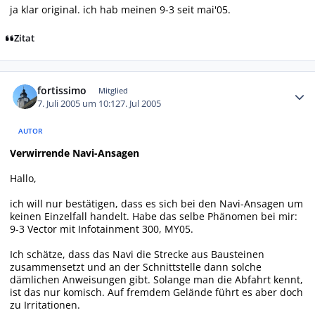
ja klar original. ich hab meinen 9-3 seit mai'05.
Zitat
Autor-Statistiken
fortissimo
Mitglied
7. Juli 2005 um 10:12
7. Jul 2005
AUTOR
Verwirrende Navi-Ansagen
Hallo,
ich will nur bestätigen, dass es sich bei den Navi-Ansagen um
keinen Einzelfall handelt. Habe das selbe Phänomen bei mir:
9-3 Vector mit Infotainment 300, MY05.
Ich schätze, dass das Navi die Strecke aus Bausteinen
zusammensetzt und an der Schnittstelle dann solche
dämlichen Anweisungen gibt. Solange man die Abfahrt kennt,
ist das nur komisch. Auf fremdem Gelände führt es aber doch
zu Irritationen.