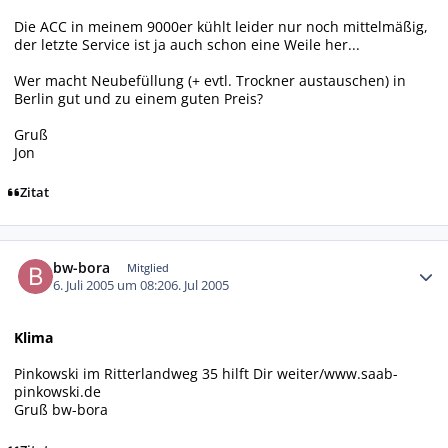
Die ACC in meinem 9000er kühlt leider nur noch mittelmäßig,
der letzte Service ist ja auch schon eine Weile her...
Wer macht Neubefüllung (+ evtl. Trockner austauschen) in
Berlin gut und zu einem guten Preis?
Gruß
Jon
Zitat
Autor-Statistiken
bw-bora
Mitglied
6. Juli 2005 um 08:20
6. Jul 2005
Klima
Pinkowski im Ritterlandweg 35 hilft Dir weiter/www.saab-
pinkowski.de
Gruß bw-bora