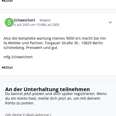
Zitat
Autor-Statistiken
Schweichert
Mitglied
6. Juli 2005 um 15:08
6. Jul 2005
Also die komplette wartung meines 9000 ers macht bei mir
fa.Weltike und Partner, Torgauer Straße 30 , 10829 Berlin
schöneberg. Preiswert und gut.
mfg Schweichert
Zitat
An der Unterhaltung teilnehmen
Du kannst jetzt posten und dich später registrieren. Wenn
du ein Konto hast,
melde dich jetzt an
, um mit deinem
Konto zu posten.