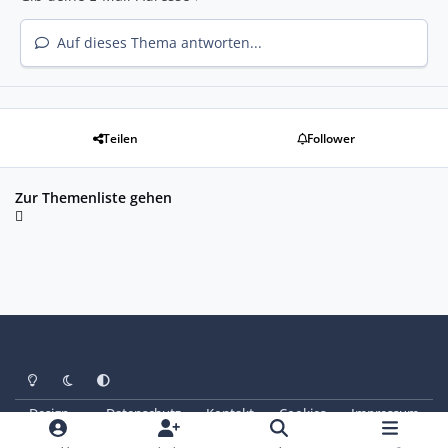
Auf dieses Thema antworten...
Teilen
Follower
Zur Themenliste gehen
Heller Modus
Dunkler Modus
Systemeinstellung
Design
Datenschutz
Kontakt
Cookies
Impressum
© Copyright 2025 - SAABoteure e. V.
Powered by
Invision Community