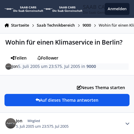
Zum Inhalt springen
SAAB CARS
Anmelden
Die Saab Gemeinschaft
Startseite
Saab Technikbereich
9000
Wohin für einen Kl
Wohin für einen Klimaservice in Berlin?
Teilen
Follower
Jon
5. Juli 2005 um 23:57
5. Jul 2005
in
9000
Neues Thema starten
Auf dieses Thema antworten
Autor-Statistiken
Jon
Mitglied
5. Juli 2005 um 23:57
5. Jul 2005