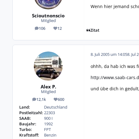
Wenn hier jemand scho
Scioutnonscio
Mitglied
106
12
Beiträge
Reputation
Zitat
8. Juli 2005 um 14:05
8. Jul 
ohhh, da hab ich was fü
http://www.saab-cars.
Alex P.
und übe dich in gedult
Mitglied
12,1k
600
Beiträge
Reputation
Land:
Deutschland
Postleitzahl:
22303
SAAB:
900 I
Baujahr:
1992
Turbo:
FPT
Kraftstoff:
Benzin