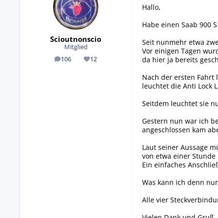
Hallo,
Habe einen Saab 900 S 
Scioutnonscio
Seit nunmehr etwa zwei
Mitglied
Vor einigen Tagen wurd
da hier ja bereits gesc
106
12
Beiträge
Reputation
Nach der ersten Fahrt
leuchtet die Anti Lock
Seitdem leuchtet sie 
Gestern nun war ich be
angeschlossen kam aber
Laut seiner Aussage m
von etwa einer Stunde n
Ein einfaches Anschlie
Was kann ich denn nun
Alle vier Steckverbin
Vielen Dank und Gruß,