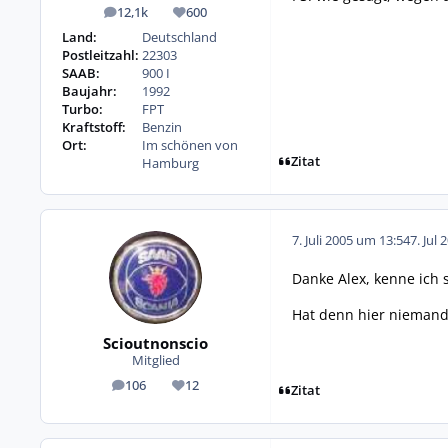
12,1k
600
Beiträge
Reputation
Land:
Deutschland
Postleitzahl:
22303
SAAB:
900 I
Baujahr:
1992
Turbo:
FPT
Kraftstoff:
Benzin
Ort:
Im schönen von
Zitat
Hamburg
7. Juli 2005 um 13:54
7. Jul 
Danke Alex, kenne ich 
Hat denn hier niemand
Scioutnonscio
Mitglied
106
12
Beiträge
Reputation
Zitat