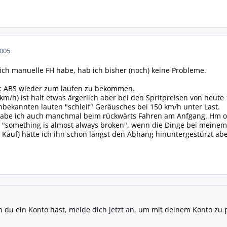
2005
a ich manuelle FH habe, hab ich bisher (noch) keine Probleme.
an: ABS wieder zum laufen zu bekommen.
/h) ist halt etwas ärgerlich aber bei den Spritpreisen von heute 1.3
bekannten lauten "schleif" Geräusches bei 150 km/h unter Last.
 habe ich auch manchmal beim rückwärts Fahren am Anfgang. Hm ob
r "something is almost always broken", wenn die Dinge bei meinem 
 Kauf) hätte ich ihn schon längst den Abhang hinuntergestürzt abe
n du ein Konto hast,
melde dich jetzt an
, um mit deinem Konto zu 