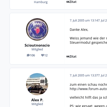
Zitat
Hamburg
7. Juli 2005 um 13:14
7. Jul 
Danke Alex,
Weiss jemand wie der 
Steuermodul gespeicher
Scioutnonscio
Mitglied
106
12
Beiträge
Reputation
Zitat
7. Juli 2005 um 13:37
7. Jul 
zum einen schau nochm
http://www.forum-auto
vielleicht hilft das ja s
Alex P.
Mitglied
PS: wie gesagt, wegen a