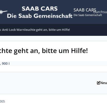
SAAB CARS
Durchs
Die Saab Gemeinschaft
 Anti Lock Warnleuchte geht an, bitte um Hilfe!
te geht an, bitte um Hilfe!
, 900 I
Neu
2005