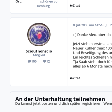
Ort:
Im schönen von
Zitat
Hamburg
8. Juli 2005 um 14:51
8. Jul 
:-) Danke Alex, aber d
Jetzt stehen erstmal 
Neuer Kühler (max 130km
Scioutnonscio
Und Beseitigung des un
Mitglied
Ein leichtes Schleifen
Tja Saab steht doch fü
106
12
Beiträge
Reputation
alles ab 6 Monate nach
Zitat
An der Unterhaltung teilnehmen
Du kannst jetzt posten und dich später registrieren. Wen