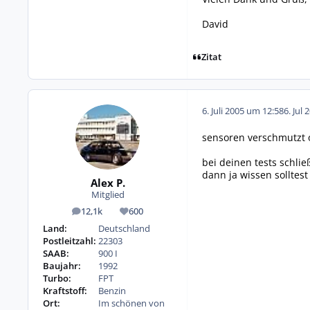
David
Zitat
6. Juli 2005 um 12:58
6. Jul 
sensoren verschmutzt o
bei deinen tests schli
dann ja wissen solltest
Alex P.
Mitglied
12,1k
600
Beiträge
Reputation
Land:
Deutschland
Postleitzahl:
22303
SAAB:
900 I
Baujahr:
1992
Turbo:
FPT
Kraftstoff:
Benzin
Ort:
Im schönen von