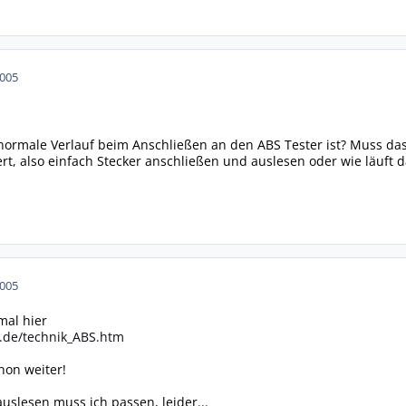
2005
normale Verlauf beim Anschließen an den ABS Tester ist? Muss da
t, also einfach Stecker anschließen und auslesen oder wie läuft d
2005
al hier
.de/technik_ABS.htm
chon weiter!
uslesen muss ich passen, leider...