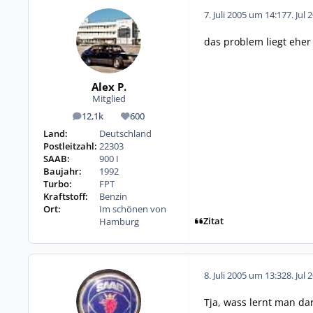
7. Juli 2005 um 14:17
7. Jul 
das problem liegt eher
Alex P.
Mitglied
12,1k
600
Beiträge
Reputation
Land:
Deutschland
Postleitzahl:
22303
SAAB:
900 I
Baujahr:
1992
Turbo:
FPT
Kraftstoff:
Benzin
Ort:
Im schönen von
Zitat
Hamburg
8. Juli 2005 um 13:32
8. Jul 
Tja, wass lernt man da