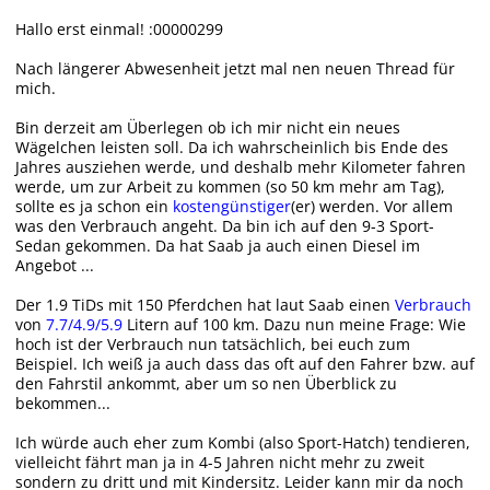
Hallo erst einmal! :00000299
Nach längerer Abwesenheit jetzt mal nen neuen Thread für
mich.
Bin derzeit am Überlegen ob ich mir nicht ein neues
Wägelchen leisten soll. Da ich wahrscheinlich bis Ende des
Jahres ausziehen werde, und deshalb mehr Kilometer fahren
werde, um zur Arbeit zu kommen (so 50 km mehr am Tag),
sollte es ja schon ein
kostengünstiger
(er) werden. Vor allem
was den Verbrauch angeht. Da bin ich auf den 9-3 Sport-
Sedan gekommen. Da hat Saab ja auch einen Diesel im
Angebot ...
Der 1.9 TiDs mit 150 Pferdchen hat laut Saab einen
Verbrauch
von
7.7/4.9/5.9
Litern auf 100 km. Dazu nun meine Frage: Wie
hoch ist der Verbrauch nun tatsächlich, bei euch zum
Beispiel. Ich weiß ja auch dass das oft auf den Fahrer bzw. auf
den Fahrstil ankommt, aber um so nen Überblick zu
bekommen...
Ich würde auch eher zum Kombi (also Sport-Hatch) tendieren,
vielleicht fährt man ja in 4-5 Jahren nicht mehr zu zweit
sondern zu dritt und mit Kindersitz. Leider kann mir da noch