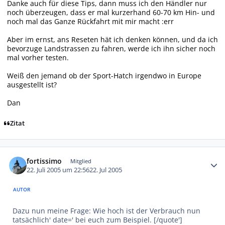
Danke auch für diese Tips, dann muss ich den Händler nur
noch überzeugen, dass er mal kurzerhand 60-70 km Hin- und
noch mal das Ganze Rückfahrt mit mir macht :err
Aber im ernst, ans Reseten hät ich denken können, und da ich
bevorzuge Landstrassen zu fahren, werde ich ihn sicher noch
mal vorher testen.
Weiß den jemand ob der Sport-Hatch irgendwo in Europe
ausgestellt ist?
Dan
Zitat
Autor-Statistiken
fortissimo
Mitglied
22. Juli 2005 um 22:56
22. Jul 2005
AUTOR
Dazu nun meine Frage: Wie hoch ist der Verbrauch nun
tatsächlich' date=' bei euch zum Beispiel. [/quote']