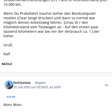
10.000 km.
Wenn Du Probefahrt machst vorher den Bordcomputer
reseten (Clear lange drücken) und dann so normal wie
möglich deinen Arbeitsweg fahren. Schau Di r den
Kilometerstand vom Testwagen an - Auf den ersten paar
tausend Kilometern war bei mir der Verbrauch ca. 1 Liter
höher.
Gruß,
Ralf
Zitat
Autor-Statistiken
fortissimo
Mitglied
20. Juli 2005 um 05:58
20. Jul 2005
AUTOR
Moin Moin,