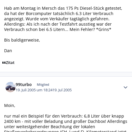
Hab am Montag in Mersch das 175 Ps Diesel-Stück getestet,
da hat der Borcomputer tatsächlich 6.3 Liter Verbrauch
angezeigt. Wurde vom Verkäufer tagtäglich gefahren.
Allerdings: Als ich nach der Testfahrt ausstieg war der
Verbrauch schon bei 6.5 Litern... Mein Fehler? *Grins*
Bis baldigerweise,
Dan
Zitat
Autor-Statistiken
99turbo
Mitglied
19. Juli 2005 um 18:24
19. Jul 2005
Moin,
nur mal ein Beispiel für den Verbrauch: 6,8 Liter über knapp
2400 km - mit voller Beladung und großer Dachbox! Allerdings
unter weitestgehender Beachtung der lokalen
Straßenverkehrsordnungen (CH, I und F). Kilometerstand jetzt