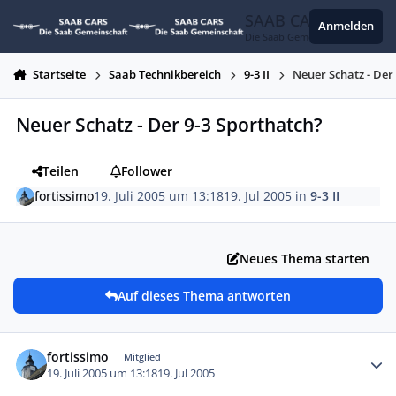
Zum Inhalt springen
SAAB CARS
Anmelden
Die Saab Gemeinschaft
Startseite
Saab Technikbereich
9-3 II
Neuer Schatz - Der
Neuer Schatz - Der 9-3 Sporthatch?
Teilen
Follower
fortissimo
19. Juli 2005 um 13:18
19. Jul 2005
in
9-3 II
Neues Thema starten
Auf dieses Thema antworten
Autor-Statistiken
fortissimo
Mitglied
19. Juli 2005 um 13:18
19. Jul 2005