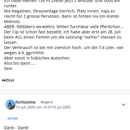
ich habe meinen 150 Ps Diesel jetzt 2 Monate, und 5000 km
runter.
Nix Negatives, Strassenlage herrlich, Platz innen, naja es
reicht für 2 grosse Personen, dann ist hinten nix (im Kombi
ebenso)
ABER: 9000Aero verwöhnt, fehlen furchtbar viele Pferdchen...
Der Cip ist schon fast bestellt, ich habe aber erst am 28. Juli
beim ACL einen Termin um die Leistung "vorher" messen zu
lassen.
Der Verbrauch ist bei mir ziemlich hoch, um die 7,6 Liter, von
wegen 4,9, ggrrrhhh.
Aber sonst 'n hübsches Autochen.
Also bis dann.....
Seni
Zitat
Autor-Statistiken
fortissimo
Mitglied
19. Juli 2005 um 15:37
19. Jul 2005
AUTOR
Dank - Dank!