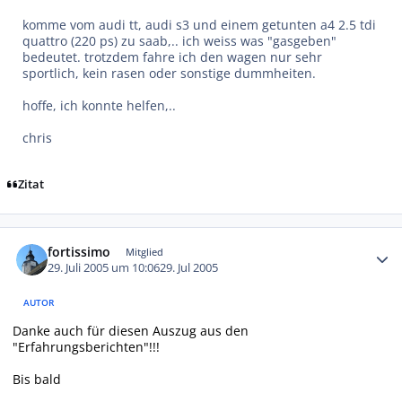
komme vom audi tt, audi s3 und einem getunten a4 2.5 tdi
quattro (220 ps) zu saab,.. ich weiss was "gasgeben"
bedeutet. trotzdem fahre ich den wagen nur sehr
sportlich, kein rasen oder sonstige dummheiten.
hoffe, ich konnte helfen,..
chris
Zitat
Autor-Statistiken
fortissimo
Mitglied
29. Juli 2005 um 10:06
29. Jul 2005
AUTOR
Danke auch für diesen Auszug aus den
"Erfahrungsberichten"!!!
Bis bald