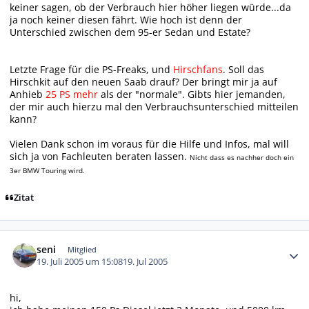
keiner sagen, ob der Verbrauch hier höher liegen würde...da
ja noch keiner diesen fährt. Wie hoch ist denn der
Unterschied zwischen dem 95-er Sedan und Estate?
Letzte Frage für die PS-Freaks, und
Hirschfans
. Soll das
Hirschkit auf den neuen Saab drauf? Der bringt mir ja auf
Anhieb
25 PS mehr
als der "normale". Gibts hier jemanden,
der mir auch hierzu mal den Verbrauchsunterschied mitteilen
kann?
Vielen Dank schon im voraus für die Hilfe und Infos, mal will
sich ja von Fachleuten beraten lassen.
Nicht dass es nachher doch ein
3er BMW Touring wird.
Zitat
Autor-Statistiken
seni
Mitglied
19. Juli 2005 um 15:08
19. Jul 2005
hi,