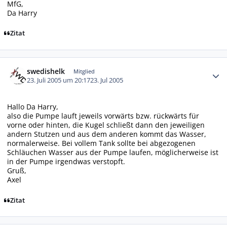
MfG,
Da Harry
Zitat
Autor-Statistiken
swedishelk
Mitglied
23. Juli 2005 um 20:17
23. Jul 2005
Hallo Da Harry,
also die Pumpe lauft jeweils vorwärts bzw. rückwärts für
vorne oder hinten, die Kugel schließt dann den jeweiligen
andern Stutzen und aus dem anderen kommt das Wasser,
normalerweise. Bei vollem Tank sollte bei abgezogenen
Schläuchen Wasser aus der Pumpe laufen, möglicherweise ist
in der Pumpe irgendwas verstopft.
Gruß,
Axel
Zitat