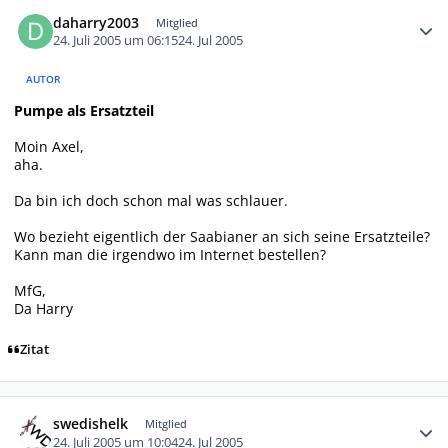
Autor-Statistiken
daharry2003
Mitglied
24. Juli 2005 um 06:15
24. Jul 2005
AUTOR
Pumpe als Ersatzteil
Moin Axel,
aha.
Da bin ich doch schon mal was schlauer.
Wo bezieht eigentlich der Saabianer an sich seine Ersatzteile?
Kann man die irgendwo im Internet bestellen?
MfG,
Da Harry
Zitat
Autor-Statistiken
swedishelk
Mitglied
24. Juli 2005 um 10:04
24. Jul 2005