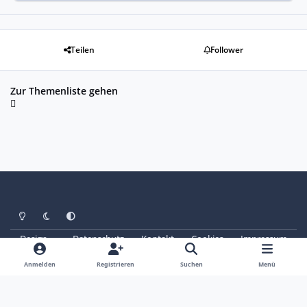
Teilen
Follower
Zur Themenliste gehen
Heller Modus
Dunkler Modus
Systemeinstellung
Design
Datenschutz
Kontakt
Cookies
Impressum
© Copyright 2025 - SAABoteure e. V.
Powered by
Invision Community
Anmelden
Registrieren
Suchen
Menü