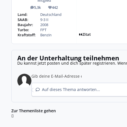
Mitglied
5,3k
442
Beiträge
Reputation
Land:
Deutschland
SAAB:
9-3 II
Baujahr:
2008
Turbo:
FPT
Zitat
Kraftstoff:
Benzin
An der Unterhaltung teilnehmen
Du kannst jetzt posten und dich später registrieren. Wen
Auf dieses Thema antworten...
Zur Themenliste gehen