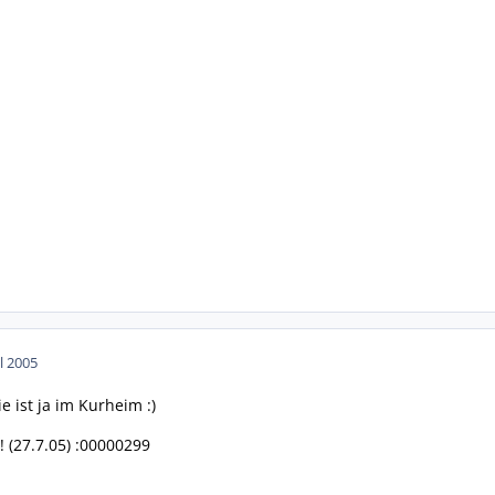
ul 2005
ie ist ja im Kurheim :)
!! (27.7.05) :00000299