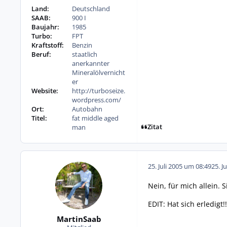
Land:
Deutschland
SAAB:
900 I
Baujahr:
1985
Turbo:
FPT
Kraftstoff:
Benzin
Beruf:
staatlich
anerkannter
Mineralölvernicht
er
Website:
http://turboseize.
wordpress.com/
Ort:
Autobahn
Titel:
fat middle aged
Zitat
man
25. Juli 2005 um 08:49
25. J
Nein, für mich allein. S
EDIT: Hat sich erledigt!
MartinSaab