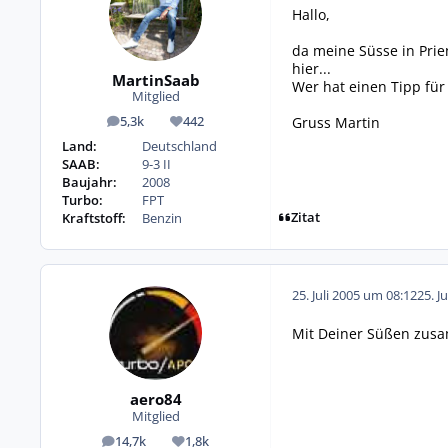
Hallo,
da meine Süsse in Pri
hier...
MartinSaab
Wer hat einen Tipp für
Mitglied
Gruss Martin
5,3k
442
Beiträge
Reputation
Land:
Deutschland
SAAB:
9-3 II
Baujahr:
2008
Turbo:
FPT
Zitat
Kraftstoff:
Benzin
25. Juli 2005 um 08:12
25. J
Mit Deiner Süßen zus
aero84
Mitglied
14,7k
1,8k
Beiträge
Reputation