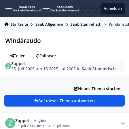
Zum Inhalt springen
SAAB CARS
Anmelden
Die Saab Gemeinschaft
Startseite
Saab Allgemein
Saab Stammtisch
Windärau
Windäraudo
Teilen
Follower
Zuppel
25. Juli 2005 um 13:20
25. Jul 2005
in
Saab Stammtisch
Neues Thema starten
Auf dieses Thema antworten
Autor-Statistiken
Zuppel
Mitglied
25. Juli 2005 um 13:20
25. Jul 2005