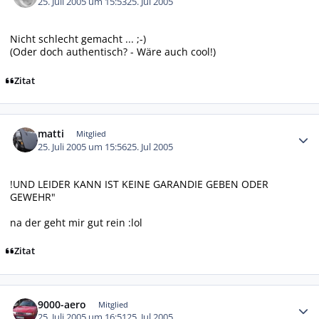
25. Juli 2005 um 15:53
25. Jul 2005
Nicht schlecht gemacht ... ;-)
(Oder doch authentisch? - Wäre auch cool!)
Zitat
Autor-Statistiken
matti
Mitglied
25. Juli 2005 um 15:56
25. Jul 2005
!UND LEIDER KANN IST KEINE GARANDIE GEBEN ODER
GEWEHR"
na der geht mir gut rein :lol
Zitat
Autor-Statistiken
9000-aero
Mitglied
25. Juli 2005 um 16:51
25. Jul 2005