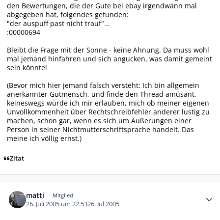
den Bewertungen, die der Gute bei ebay irgendwann mal
abgegeben hat, folgendes gefunden:
"der auspuff past nicht trauf"...
:00000694
Bleibt die Frage mit der Sonne - keine Ahnung. Da muss wohl
mal jemand hinfahren und sich angucken, was damit gemeint
sein könnte!
(Bevor mich hier jemand falsch versteht: Ich bin allgemein
anerkannter Gutmensch, und finde den Thread amüsant,
keineswegs würde ich mir erlauben, mich ob meiner eigenen
Unvollkommenheit über Rechtschreibfehler anderer lustig zu
machen, schon gar, wenn es sich um Äußerungen einer
Person in seiner Nichtmutterschriftsprache handelt. Das
meine ich völlig ernst.)
Zitat
Autor-Statistiken
matti
Mitglied
26. Juli 2005 um 22:53
26. Jul 2005