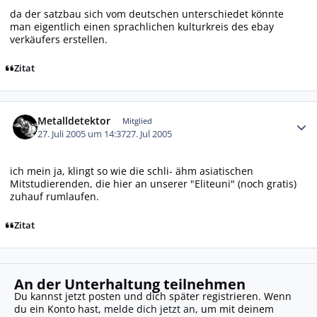
da der satzbau sich vom deutschen unterschiedet könnte
man eigentlich einen sprachlichen kulturkreis des ebay
verkäufers erstellen.
Zitat
Autor-Statistiken
Metalldetektor
Mitglied
27. Juli 2005 um 14:37
27. Jul 2005
ich mein ja, klingt so wie die schli- ähm asiatischen
Mitstudierenden, die hier an unserer "Eliteuni" (noch gratis)
zuhauf rumlaufen.
Zitat
An der Unterhaltung teilnehmen
Du kannst jetzt posten und dich später registrieren. Wenn
du ein Konto hast,
melde dich jetzt an
, um mit deinem