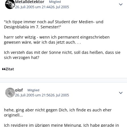
Metalldetektor
Mitglied
26. Juli 2005 um 21:44
26. Jul 2005
"Ich tippe immer noch auf Student der Medien- und
Designblabla im 7. Semester!"
harrr sehr witzig - wenn ich permanent eingeschrieben
gewesen wäre, wär ich das jetzt auch. . .
Ich versteh das mit der Sonne nicht, soll das heißen, dass sie
sich verzogen hat?
Zitat
Autor-Statistiken
olof
Mitglied
26. Juli 2005 um 21:56
26. Jul 2005
hehe, ging aber nicht gegen Dich, ich finde es auch eher
originell...
Ich revidiere im übrigen meine Meinung. Ich habe gerade in