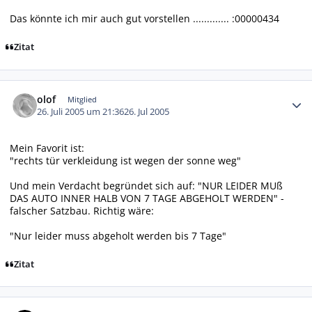
Das könnte ich mir auch gut vorstellen ............. :00000434
Zitat
Autor-Statistiken
olof
Mitglied
26. Juli 2005 um 21:36
26. Jul 2005
Mein Favorit ist:
"rechts tür verkleidung ist wegen der sonne weg"
Und mein Verdacht begründet sich auf: "NUR LEIDER MUß
DAS AUTO INNER HALB VON 7 TAGE ABGEHOLT WERDEN" -
falscher Satzbau. Richtig wäre:
"Nur leider muss abgeholt werden bis 7 Tage"
Zitat
Autor-Statistiken