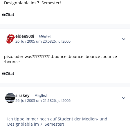
Designblabla im 7. Semester!
Zitat
Autor-Statistiken
eldee900i
Mitglied
26. Juli 2005 um 20:58
26. Jul 2005
pisa, oder was?????????? :bounce :bounce :bounce :bounce
:bounce
Zitat
Autor-Statistiken
sirakey
Mitglied
26. Juli 2005 um 21:18
26. Jul 2005
Ich tippe immer noch auf Student der Medien- und
Designblabla im 7. Semester!