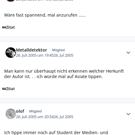
Wäre fast spannend, mal anzurufen ......
Zitat
Autor-Statistiken
Metalldetektor
Mitglied
26. Juli 2005 um 19:45
26. Jul 2005
Man kann nur überhaupt nicht erkennen welcher Herkunft
der Autor ist. . . ich würde mal auf Asiate tippen.
Zitat
Autor-Statistiken
olof
Mitglied
26. Juli 2005 um 20:54
26. Jul 2005
Ich tippe immer noch auf Student der Medien- und