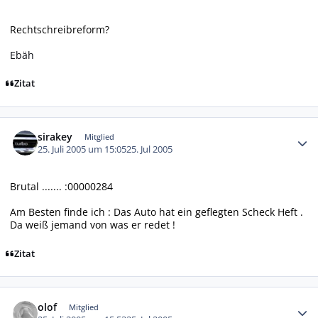
Rechtschreibreform?
Ebäh
Zitat
Autor-Statistiken
sirakey
Mitglied
25. Juli 2005 um 15:05
25. Jul 2005
Brutal ....... :00000284
Am Besten finde ich : Das Auto hat ein geflegten Scheck Heft .
Da weiß jemand von was er redet !
Zitat
Autor-Statistiken
olof
Mitglied