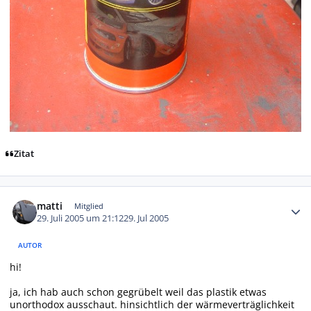
Zitat
Autor-Statistiken
matti
Mitglied
29. Juli 2005 um 21:12
29. Jul 2005
AUTOR
hi!
ja, ich hab auch schon gegrübelt weil das plastik etwas
unorthodox ausschaut. hinsichtlich der wärmeverträglichkeit