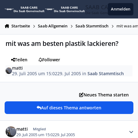
Zum Inhalt springen
SAAB CARS
Anmelden
Die Saab Gemeinschaft
Startseite
Saab Allgemein
Saab Stammtisch
mit was am 
mit was am besten plastik lackieren?
Teilen
Follower
matti
29. Juli 2005 um 15:02
29. Jul 2005
in
Saab Stammtisch
Neues Thema starten
Auf dieses Thema antworten
Autor-Statistiken
matti
Mitglied
29. Juli 2005 um 15:02
29. Jul 2005