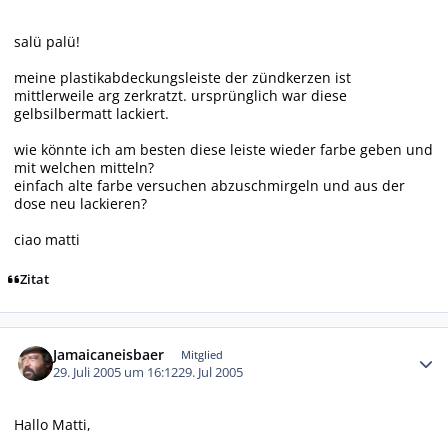
salü palü!
meine plastikabdeckungsleiste der zündkerzen ist
mittlerweile arg zerkratzt. ursprünglich war diese
gelbsilbermatt lackiert.
wie könnte ich am besten diese leiste wieder farbe geben und
mit welchen mitteln?
einfach alte farbe versuchen abzuschmirgeln und aus der
dose neu lackieren?
ciao matti
Zitat
Autor-Statistiken
Jamaicaneisbaer
Mitglied
29. Juli 2005 um 16:12
29. Jul 2005
Hallo Matti,