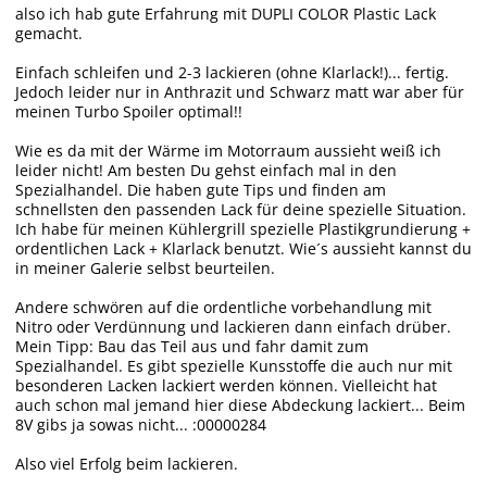
also ich hab gute Erfahrung mit DUPLI COLOR Plastic Lack
gemacht.
Einfach schleifen und 2-3 lackieren (ohne Klarlack!)... fertig.
Jedoch leider nur in Anthrazit und Schwarz matt war aber für
meinen Turbo Spoiler optimal!!
Wie es da mit der Wärme im Motorraum aussieht weiß ich
leider nicht! Am besten Du gehst einfach mal in den
Spezialhandel. Die haben gute Tips und finden am
schnellsten den passenden Lack für deine spezielle Situation.
Ich habe für meinen Kühlergrill spezielle Plastikgrundierung +
ordentlichen Lack + Klarlack benutzt. Wie´s aussieht kannst du
in meiner Galerie selbst beurteilen.
Andere schwören auf die ordentliche vorbehandlung mit
Nitro oder Verdünnung und lackieren dann einfach drüber.
Mein Tipp: Bau das Teil aus und fahr damit zum
Spezialhandel. Es gibt spezielle Kunsstoffe die auch nur mit
besonderen Lacken lackiert werden können. Vielleicht hat
auch schon mal jemand hier diese Abdeckung lackiert... Beim
8V gibs ja sowas nicht... :00000284
Also viel Erfolg beim lackieren.