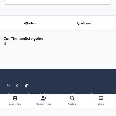
Teilen
Follower
Zur Themenliste gehen
Heller Modus
Dunkler Modus
Systemeinstellung
Design
Datenschutz
Kontakt
Cookies
Impressum
© Copyright 2025 - SAABoteure e. V.
Powered by
Invision Community
Anmelden
Registrieren
Suchen
Menü