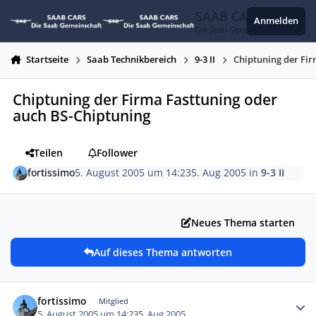
Zum Inhalt springen
SAAB CARS
Anmelden
Die Saab Gemeinschaft
Startseite
Saab Technikbereich
9-3 II
Chiptuning der Fi
Chiptuning der Firma Fasttuning oder
auch BS-Chiptuning
Teilen
Follower
fortissimo
5. August 2005 um 14:23
5. Aug 2005
in
9-3 II
Neues Thema starten
Auf dieses Thema antworten
Autor-Statistiken
fortissimo
Mitglied
5. August 2005 um 14:23
5. Aug 2005