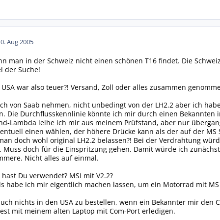
10. Aug 2005
n man in der Schweiz nicht einen schönen T16 findet. Die Schweize
ei der Suche!
 USA war also teuer?! Versand, Zoll oder alles zusammen genommen?
ich von Saab nehmen, nicht unbedingt von der LH2.2 aber ich habe
n. Die Durchflusskennlinie könnte ich mir durch einen Bekannten
d-Lambda leihe ich mir aus meinem Prüfstand, aber nur übergan
entuell einen wählen, der höhere Drücke kann als der auf der MS
man doch wohl original LH2.2 belassen?! Bei der Verdrahtung wür
Muss doch für die Einspritzung gehen. Damit würde ich zunächs
mere. Nicht alles auf einmal.
hast Du verwendet? MSI mit V2.2?
ds habe ich mir eigentlich machen lassen, um ein Motorrad mit MS
 auch nichts in den USA zu bestellen, wenn ein Bekannter mir den
est mit meinem alten Laptop mit Com-Port erledigen.