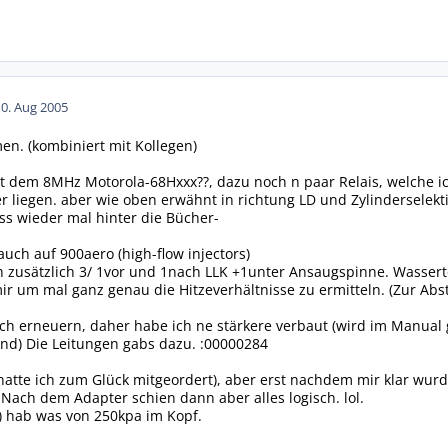
10. Aug 2005
en. (kombiniert mit Kollegen)
it dem 8MHz Motorola-68Hxxx??, dazu noch n paar Relais, welche i
 liegen. aber wie oben erwähnt in richtung LD und Zylinderselektiv
ss wieder mal hinter die Bücher-
uch auf 900aero (high-flow injectors)
 zusätzlich 3/ 1vor und 1nach LLK +1unter Ansaugspinne. Wasser
ir um mal ganz genau die Hitzeverhältnisse zu ermitteln. (Zur Ab
h erneuern, daher habe ich ne stärkere verbaut (wird im Manual 
end) Die Leitungen gabs dazu. :00000284
hatte ich zum Glück mitgeordert), aber erst nachdem mir klar wur
 Nach dem Adapter schien dann aber alles logisch. lol.
 hab was von 250kpa im Kopf.