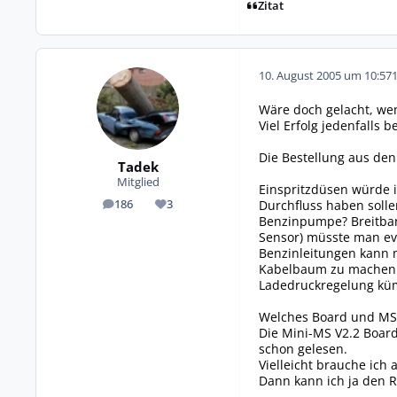
Zitat
10. August 2005 um 10:57
Wäre doch gelacht, wen
Viel Erfolg jedenfalls b
Die Bestellung aus den
Tadek
Mitglied
Einspritzdüsen würde 
Durchfluss haben solle
186
3
Beiträge
Reputation
Benzinpumpe? Breitban
Sensor) müsste man ev
Benzinleitungen kann 
Kabelbaum zu machen. 
Ladedruckregelung küm
Welches Board und MS 
Die Mini-MS V2.2 Boar
schon gelesen.
Vielleicht brauche ich
Dann kann ich ja den R