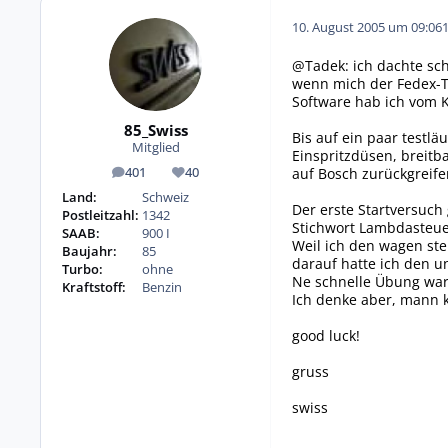
10. August 2005 um 09:06
@Tadek: ich dachte sch
wenn mich der Fedex-Tr
Software hab ich vom Ko
85_Swiss
Bis auf ein paar testlä
Mitglied
Einspritzdüsen, breit
auf Bosch zurückgreifen
401
40
Beiträge
Reputation
Land:
Schweiz
Der erste Startversuch
Postleitzahl:
1342
Stichwort Lambdasteue
SAAB:
900 I
Weil ich den wagen ste
Baujahr:
85
darauf hatte ich den u
Turbo:
ohne
Ne schnelle Übung war 
Kraftstoff:
Benzin
Ich denke aber, mann 
good luck!
gruss
swiss