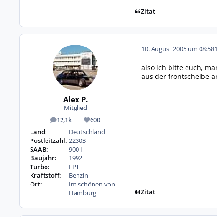
Zitat
10. August 2005 um 08:58
also ich bitte euch, 
aus der frontscheibe an
Alex P.
Mitglied
12,1k
600
Beiträge
Reputation
Land:
Deutschland
Postleitzahl:
22303
SAAB:
900 I
Baujahr:
1992
Turbo:
FPT
Kraftstoff:
Benzin
Ort:
Im schönen von
Zitat
Hamburg