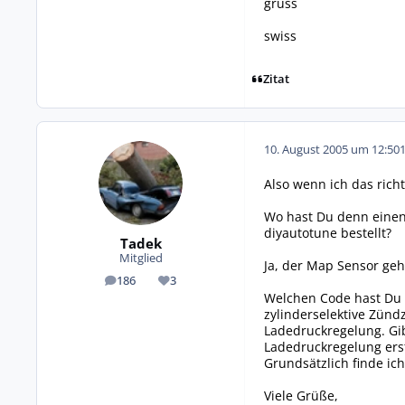
gruss
swiss
Zitat
10. August 2005 um 12:50
Also wenn ich das rich
Wo hast Du denn einen 
diyautotune bestellt?
Tadek
Mitglied
Ja, der Map Sensor geh
186
3
Beiträge
Reputation
Welchen Code hast Du d
zylinderselektive Zünd
Ladedruckregelung. Gib
Ladedruckregelung erst
Grundsätzlich finde ic
Viele Grüße,