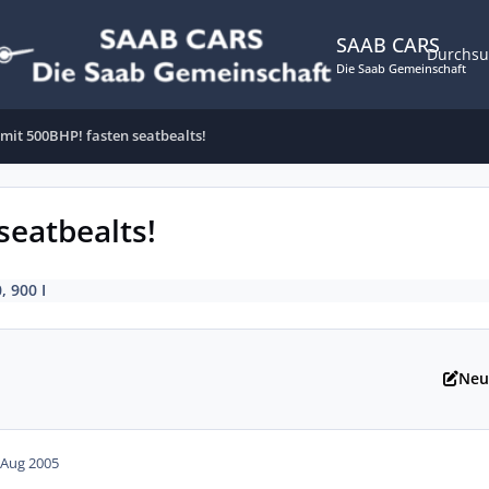
SAAB CARS
Durchs
Die Saab Gemeinschaft
 mit 500BHP! fasten seatbealts!
seatbealts!
, 900 I
Neu
 Aug 2005