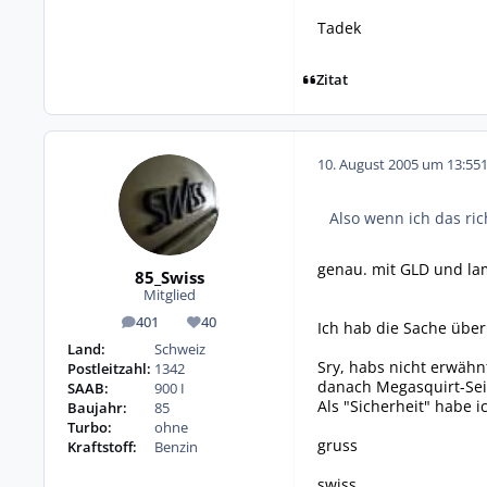
Tadek
Zitat
10. August 2005 um 13:55
Also wenn ich das ri
genau. mit GLD und la
85_Swiss
Mitglied
401
40
Ich hab die Sache über
Beiträge
Reputation
Land:
Schweiz
Sry, habs nicht erwähn
Postleitzahl:
1342
danach Megasquirt-Sei
SAAB:
900 I
Als "Sicherheit" habe 
Baujahr:
85
Turbo:
ohne
gruss
Kraftstoff:
Benzin
swiss