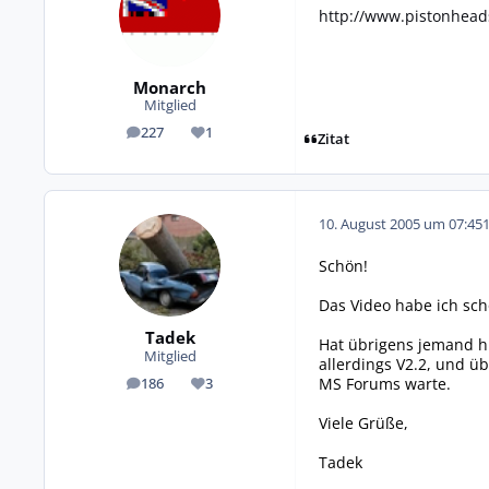
http://www.pistonhead
Monarch
Mitglied
227
1
Beiträge
Reputation
Zitat
10. August 2005 um 07:45
Schön!
Das Video habe ich sch
Tadek
Hat übrigens jemand hi
Mitglied
allerdings V2.2, und ü
MS Forums warte.
186
3
Beiträge
Reputation
Viele Grüße,
Tadek