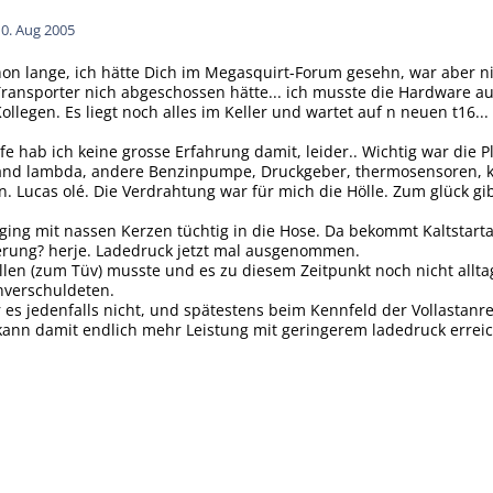
10. Aug 2005
on lange, ich hätte Dich im Megasquirt-Forum gesehn, war aber nich
ansporter nich abgeschossen hätte... ich musste die Hardware au
llegen. Es liegt noch alles im Keller und wartet auf n neuen t16...
ufe hab ich keine grosse Erfahrung damit, leider.. Wichtig war die
band lambda, andere Benzinpumpe, Druckgeber, thermosensoren, k
. Lucas olé. Die Verdrahtung war für mich die Hölle. Zum glück gib
 ging mit nassen Kerzen tüchtig in die Hose. Da bekommt Kaltsta
rung? herje. Ladedruck jetzt mal ausgenommen.
llen (zum Tüv) musste und es zu diesem Zeitpunkt noch nicht allta
nverschuldeten.
es jedenfalls nicht, und spätestens beim Kennfeld der Vollastanr
kann damit endlich mehr Leistung mit geringerem ladedruck errei