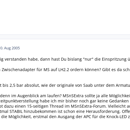
10. Aug 2005
tig verstanden habe, dann hast Du bislang "nur" die Einspritzung 
Zwischenadapter für MS auf LH2.2 ordern können? Gibt es da scho
t bis 2,5 bar absolut, wie der originale von Saab unter dem Armatu
enn im Augenblick am laufen? MSnSExtra sollte ja alle Möglichke
zeitpunktverstellung habe ich mir bisher noch gar keine Gedanke
t dazu einen 15-seitigen Thread im MSnSExtra-Forum. Vielleicht au
mal STABIL hinzubekommen ist schon eine Herausforderung. Offensi
h die Möglichkeit, erstmal den Ausgang der APC für die Knock-LED z