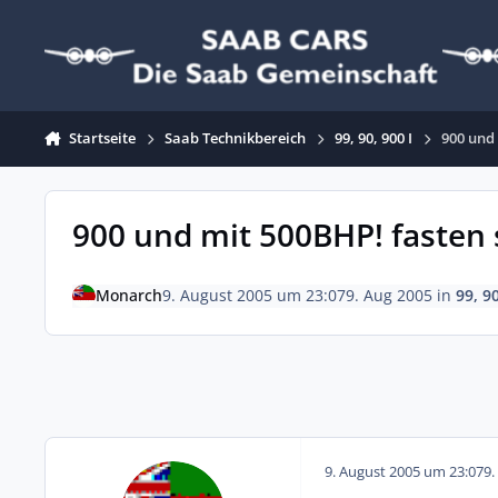
Zum Inhalt springen
Startseite
Saab Technikbereich
99, 90, 900 I
900 und
900 und mit 500BHP! fasten 
Monarch
9. August 2005 um 23:07
9. Aug 2005
in
99, 90
9. August 2005 um 23:07
9.