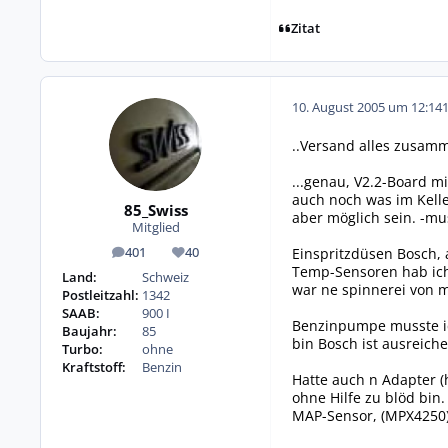
Zitat
10. August 2005 um 12:14
..Versand alles zusamm
...genau, V2.2-Board m
auch noch was im Keller
85_Swiss
aber möglich sein. -mu
Mitglied
Einspritzdüsen Bosch, a
401
40
Beiträge
Reputation
Temp-Sensoren hab ich
Land:
Schweiz
war ne spinnerei von m
Postleitzahl:
1342
SAAB:
900 I
Benzinpumpe musste ic
Baujahr:
85
bin Bosch ist ausreich
Turbo:
ohne
Kraftstoff:
Benzin
Hatte auch n Adapter (
ohne Hilfe zu blöd bin.
MAP-Sensor, (MPX4250)