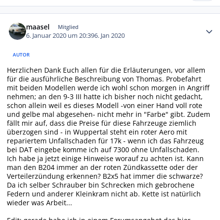
Autor-Statistiken
maasel
Mitglied
6. Januar 2020 um 20:39
6. Jan 2020
AUTOR
Herzlichen Dank Euch allen für die Erläuterungen, vor allem
für die ausführliche Beschreibung von Thomas. Probefahrt
mit beiden Modellen werde ich wohl schon morgen in Angriff
nehmen; an den 9-3 III hatte ich bisher noch nicht gedacht,
schon allein weil es dieses Modell -von einer Hand voll rote
und gelbe mal abgesehen- nicht mehr in "Farbe" gibt. Zudem
fällt mir auf, dass die Preise für diese Fahrzeuge ziemlich
überzogen sind - in Wuppertal steht ein roter Aero mit
repariertem Unfallschaden für 17k - wenn ich das Fahrzeug
bei DAT eingebe komme ich auf 7300 ohne Unfallschaden.
Ich habe ja jetzt einige Hinweise worauf zu achten ist. Kann
man den B204 immer an der roten Zündkassette oder der
Verteilerzündung erkennen? B2x5 hat immer die schwarze?
Da ich selber Schrauber bin Schrecken mich gebrochene
Federn und anderer Kleinkram nicht ab. Kette ist natürlich
wieder was Arbeit...