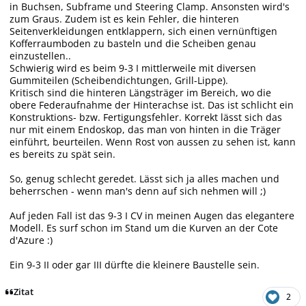
in Buchsen, Subframe und Steering Clamp. Ansonsten wird's
zum Graus. Zudem ist es kein Fehler, die hinteren
Seitenverkleidungen entklappern, sich einen vernünftigen
Kofferraumboden zu basteln und die Scheiben genau
einzustellen..
Schwierig wird es beim 9-3 I mittlerweile mit diversen
Gummiteilen (Scheibendichtungen, Grill-Lippe).
Kritisch sind die hinteren Längsträger im Bereich, wo die
obere Federaufnahme der Hinterachse ist. Das ist schlicht ein
Konstruktions- bzw. Fertigungsfehler. Korrekt lässt sich das
nur mit einem Endoskop, das man von hinten in die Träger
einführt, beurteilen. Wenn Rost von aussen zu sehen ist, kann
es bereits zu spät sein.
So, genug schlecht geredet. Lässt sich ja alles machen und
beherrschen - wenn man's denn auf sich nehmen will ;)
Auf jeden Fall ist das 9-3 I CV in meinen Augen das elegantere
Modell. Es surf schon im Stand um die Kurven an der Cote
d'Azure :)
Ein 9-3 II oder gar III dürfte die kleinere Baustelle sein.
Zitat
2