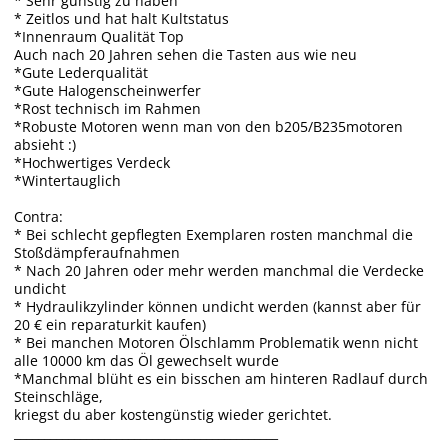
* Sehr günstig zu haben
* Zeitlos und hat halt Kultstatus
*Innenraum Qualität Top
Auch nach 20 Jahren sehen die Tasten aus wie neu
*Gute Lederqualität
*Gute Halogenscheinwerfer
*Rost technisch im Rahmen
*Robuste Motoren wenn man von den b205/B235motoren
absieht :)
*Hochwertiges Verdeck
*Wintertauglich
Contra:
* Bei schlecht gepflegten Exemplaren rosten manchmal die
Stoßdämpferaufnahmen
* Nach 20 Jahren oder mehr werden manchmal die Verdecke
undicht
* Hydraulikzylinder können undicht werden (kannst aber für
20 € ein reparaturkit kaufen)
* Bei manchen Motoren Ölschlamm Problematik wenn nicht
alle 10000 km das Öl gewechselt wurde
*Manchmal blüht es ein bisschen am hinteren Radlauf durch
Steinschläge,
kriegst du aber kostengünstig wieder gerichtet.
____________________________________________