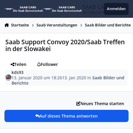
Zum Inhalt springen
SAAB CARS
Anmelden
Die Saab Gemeinschaft
Startseite
Saab Veranstaltungen
Saab Bilder und Berichte
Saab Support Convoy 2020/Saab Treffen
in der Slowakei
Teilen
Follower
kds93
13. Januar 2020 um 18:26
13. Jan 2020
in
Saab Bilder und
Berichte
Neues Thema starten
Auf dieses Thema antworten
Autor-Statistiken