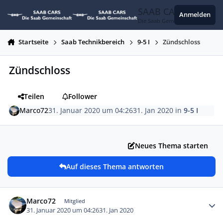
Zum Inhalt springen
SAAB CARS
Anmelden
Die Saab Gemeinschaft
Startseite
Saab Technikbereich
9-5 I
Zündschloss
Zündschloss
Teilen
Follower
Marco72
31. Januar 2020 um 04:26
31. Jan 2020
in
9-5 I
Neues Thema starten
Auf dieses Thema antworten
Autor-Statistiken
Marco72
Mitglied
31. Januar 2020 um 04:26
31. Jan 2020