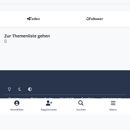
Teilen
Follower
Zur Themenliste gehen
Heller Modus
Dunkler Modus
Systemeinstellung
Design
Datenschutz
Kontakt
Cookies
Impressum
© Copyright 2025 - SAABoteure e. V.
Powered by
Invision Community
Anmelden
Registrieren
Suchen
Menü