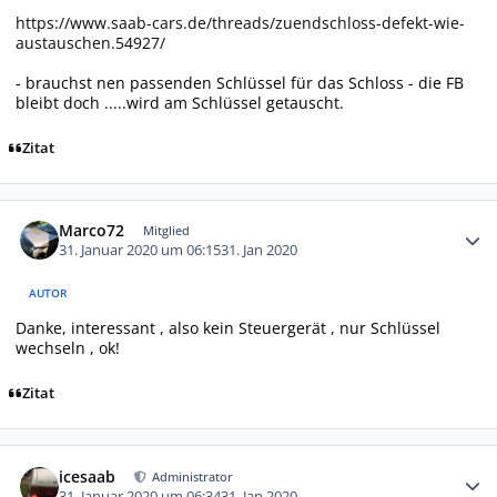
https://www.saab-cars.de/threads/zuendschloss-defekt-wie-
austauschen.54927/
- brauchst nen passenden Schlüssel für das Schloss - die FB
bleibt doch .....wird am Schlüssel getauscht.
Zitat
Autor-Statistiken
Marco72
Mitglied
31. Januar 2020 um 06:15
31. Jan 2020
AUTOR
Danke, interessant , also kein Steuergerät , nur Schlüssel
wechseln , ok!
Zitat
Autor-Statistiken
icesaab
Administrator
31. Januar 2020 um 06:34
31. Jan 2020