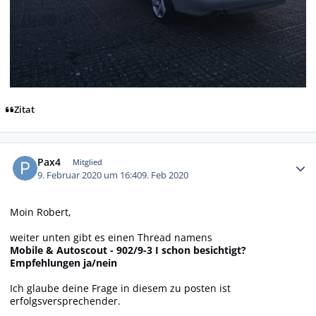
Zitat
Autor-Statistiken
Pax4
Mitglied
9. Februar 2020 um 16:40
9. Feb 2020
Moin Robert,
weiter unten gibt es einen Thread namens
Mobile & Autoscout - 902/9-3 I schon besichtigt?
Empfehlungen ja/nein
Ich glaube deine Frage in diesem zu posten ist
erfolgsversprechender.