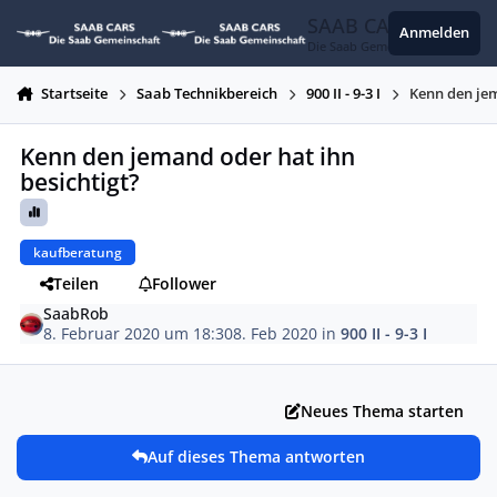
Zum Inhalt springen
SAAB CARS
Anmelden
Die Saab Gemeinschaft
Startseite
Saab Technikbereich
900 II - 9-3 I
Kenn den jem
Kenn den jemand oder hat ihn
besichtigt?
kaufberatung
Teilen
Follower
SaabRob
8. Februar 2020 um 18:30
8. Feb 2020
in
900 II - 9-3 I
Neues Thema starten
Auf dieses Thema antworten