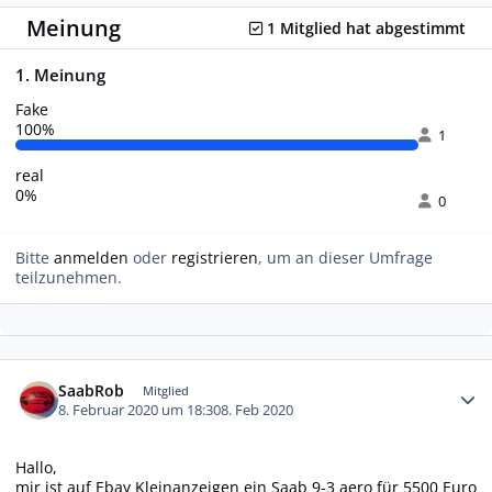
Meinung
1 Mitglied hat abgestimmt
1. Meinung
Fake
100%
1
real
0%
0
Bitte
anmelden
oder
registrieren
, um an dieser Umfrage
teilzunehmen.
Autor-Statistiken
SaabRob
Mitglied
8. Februar 2020 um 18:30
8. Feb 2020
Hallo,
mir ist auf Ebay Kleinanzeigen ein Saab 9-3 aero für 5500 Euro