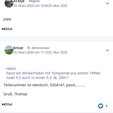
ATAQE
Mitglied
25. März 2020 um 10:45
25. Mar 2020
Jupp
Zitat
Autor-Statistiken
brose
Administrator
25. März 2020 um 11:10
25. Mar 2020
Hallo!
Passt ein Blinkerhebel mit Tempomat aus einem 1999er
Saab 9-5 auch in einen 9-3, Bj. 2001?
Teilenummer ist identisch, 5354147, passt..........
Gruß, Thomas
Zitat
3