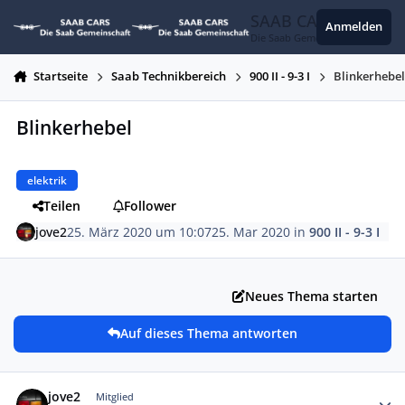
Zum Inhalt springen
SAAB CARS
Anmelden
Die Saab Gemeinschaft
Startseite
Saab Technikbereich
900 II - 9-3 I
Blinkerhebe
Blinkerhebel
elektrik
Teilen
Follower
jove2
25. März 2020 um 10:07
25. Mar 2020
in
900 II - 9-3 I
Neues Thema starten
Auf dieses Thema antworten
Autor-Statistiken
jove2
Mitglied