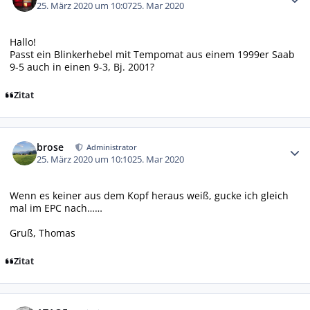
25. März 2020 um 10:07
25. Mar 2020
Hallo!
Passt ein Blinkerhebel mit Tempomat aus einem 1999er Saab
9-5 auch in einen 9-3, Bj. 2001?
Zitat
Autor-Statistiken
brose
Administrator
25. März 2020 um 10:10
25. Mar 2020
Wenn es keiner aus dem Kopf heraus weiß, gucke ich gleich
mal im EPC nach……
Gruß, Thomas
Zitat
Autor-Statistiken