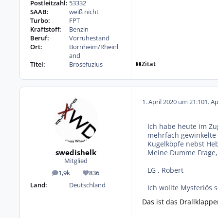
Postleitzahl:
53332
SAAB:
weiß nicht
Turbo:
FPT
Kraftstoff:
Benzin
Beruf:
Vorruhestand
Ort:
Bornheim/Rheinl
and
Zitat
Titel:
Brosefuzius
1. April 2020 um 21:10
1. A
Ich habe heute im Z
mehrfach gewinkelte 
Kugelköpfe nebst Heb
swedishelk
Meine Dumme Frage, 
Mitglied
LG , Robert
1,9k
836
Beiträge
Reputation
Land:
Deutschland
Ich wollte Mysteriös 
Das ist das Drallklapp