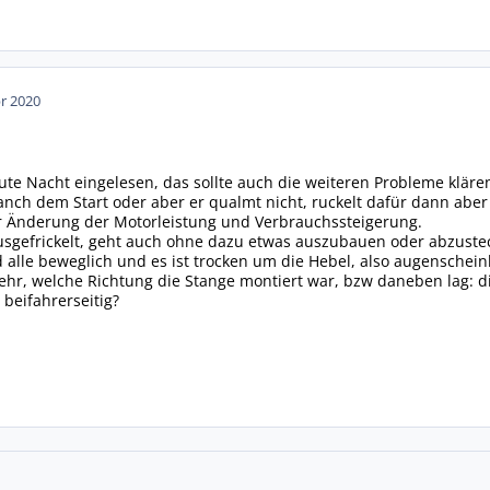
pr 2020
ute Nacht eingelesen, das sollte auch die weiteren Probleme klär
nch dem Start oder aber er qualmt nicht, ruckelt dafür dann aber
er Änderung der Motorleistung und Verbrauchssteigerung.
ausgefrickelt, geht auch ohne dazu etwas auszubauen oder abzust
d alle beweglich und es ist trocken um die Hebel, also augenscheinl
mehr, welche Richtung die Stange montiert war, bzw daneben lag:
 beifahrerseitig?