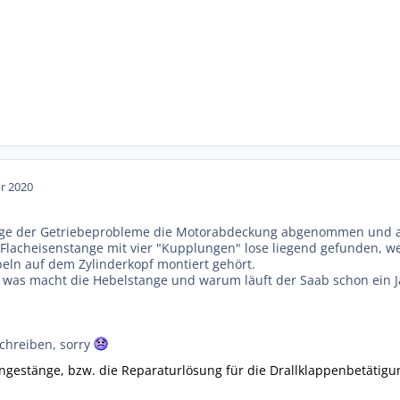
pr 2020
uge der Getriebeprobleme die Motorabdeckung abgenommen und au
Flacheisenstange mit vier "Kupplungen" lose liegend gefunden, we
eln auf dem Zylinderkopf montiert gehört.
was macht die Hebelstange und warum läuft der Saab schon ein J
schreiben, sorry
engestänge, bzw. die Reparaturlösung für die Drallklappenbetätig