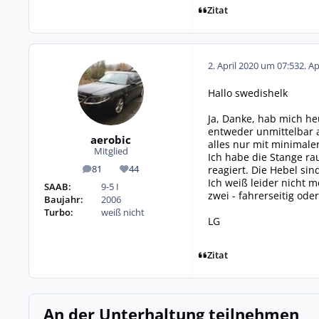
Zitat
2. April 2020 um 07:53
2. A
Hallo swedishelk
Ja, Danke, hab mich he
entweder unmittelbar a
aerobic
alles nur mit minimal
Mitglied
Ich habe die Stange r
reagiert. Die Hebel sin
81
44
Beiträge
Reputation
Ich weiß leider nicht 
SAAB:
9-5 I
zwei - fahrerseitig oder
Baujahr:
2006
Turbo:
weiß nicht
LG
Zitat
An der Unterhaltung teilnehmen