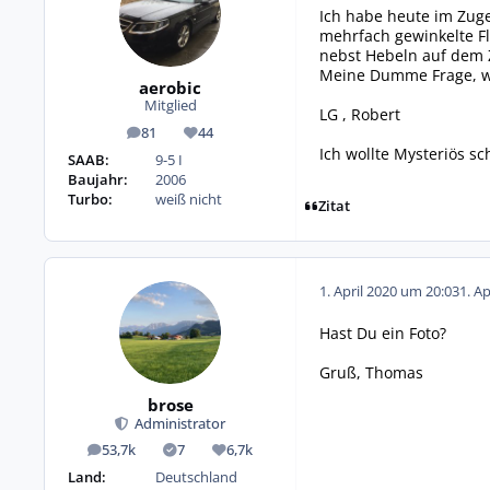
Ich habe heute im Zug
mehrfach gewinkelte Fl
nebst Hebeln auf dem Z
Meine Dumme Frage, wa
aerobic
Mitglied
LG , Robert
81
44
Beiträge
Reputation
Ich wollte Mysteriös sc
SAAB:
9-5 I
Baujahr:
2006
Turbo:
weiß nicht
Zitat
1. April 2020 um 20:03
1. A
Hast Du ein Foto?
Gruß, Thomas
brose
Administrator
53,7k
7
6,7k
Beiträge
Lösungen
Reputation
Land:
Deutschland