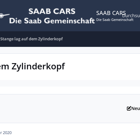
SAAB CARS
Durchs
Die Saab Gemeinschaft
 Stange lag auf dem Zylinderkopf
em Zylinderkopf
Neu
pr 2020