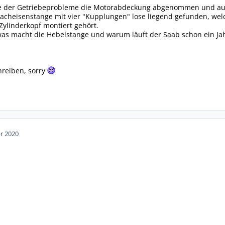
e der Getriebeprobleme die Motorabdeckung abgenommen und auf
acheisenstange mit vier "Kupplungen" lose liegend gefunden, wel
ylinderkopf montiert gehört.
s macht die Hebelstange und warum läuft der Saab schon ein Ja
hreiben, sorry
pr 2020