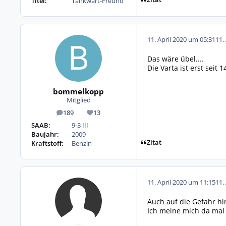
Titel:
Tankwart-Freund
11. April 2020 um 05:31
11.
Das wäre übel....
Die Varta ist erst seit 
bommelkopp
Mitglied
189
13
Beiträge
Reputation
SAAB:
9-3 III
Baujahr:
2009
Zitat
Kraftstoff:
Benzin
11. April 2020 um 11:15
11.
Auch auf die Gefahr hi
Ich meine mich da mal