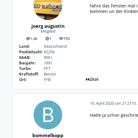
fahre das Fenster mal
kommen un der Einkle
joerg augustin
Mitglied
1,4k
1
759
Beiträge
Lösungen
Reputation
Land:
Deutschland
Postleitzahl:
82256
SAAB:
900 I
Baujahr:
1991
Turbo:
FPT
Kraftstoff:
Benzin
Zitat
Ort:
FFB
10. April 2020 um 21:21
10.
Hatte ja schon geschrie
bommelkopp