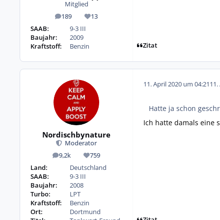
Mitglied
189
13
Beiträge
Reputation
SAAB:
9-3 III
Baujahr:
2009
Zitat
Kraftstoff:
Benzin
11. April 2020 um 04:21
11.
Hatte ja schon geschr
Ich hatte damals eine s
Nordischbynature
Moderator
9,2k
759
Beiträge
Reputation
Land:
Deutschland
SAAB:
9-3 III
Baujahr:
2008
Turbo:
LPT
Kraftstoff:
Benzin
Ort:
Dortmund
Zitat