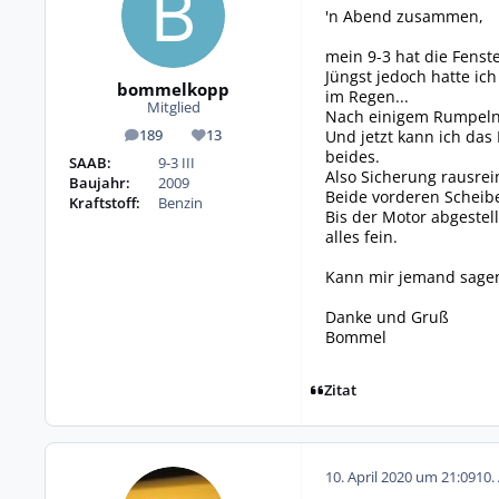
'n Abend zusammen,
mein 9-3 hat die Fenst
Jüngst jedoch hatte ic
bommelkopp
im Regen...
Mitglied
Nach einigem Rumpeln 
Und jetzt kann ich das
189
13
Beiträge
Reputation
beides.
SAAB:
9-3 III
Also Sicherung rausrein,
Baujahr:
2009
Beide vorderen Scheibe
Kraftstoff:
Benzin
Bis der Motor abgestel
alles fein.
Kann mir jemand sagen
Danke und Gruß
Bommel
Zitat
10. April 2020 um 21:09
10.