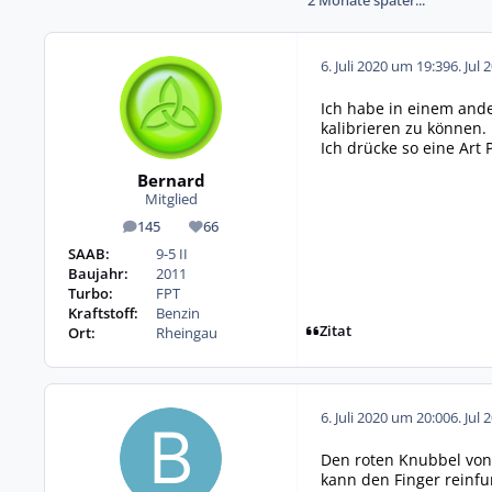
2 Monate später...
6. Juli 2020 um 19:39
6. Jul 
Ich habe in einem ande
kalibrieren zu können.
Ich drücke so eine Art
Bernard
Mitglied
145
66
Beiträge
Reputation
SAAB:
9-5 II
Baujahr:
2011
Turbo:
FPT
Kraftstoff:
Benzin
Zitat
Ort:
Rheingau
6. Juli 2020 um 20:00
6. Jul 
Den roten Knubbel von
kann den Finger reinf