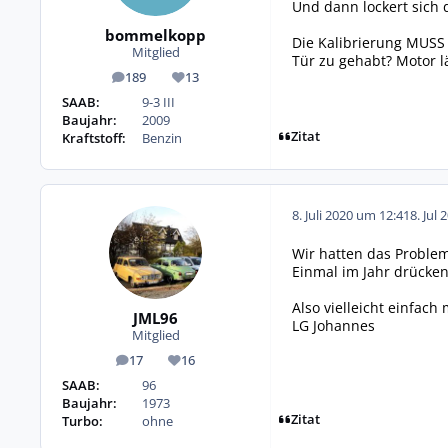
Und dann lockert sich d
bommelkopp
Die Kalibrierung MUSS 
Mitglied
Tür zu gehabt? Motor lä
189
13
Beiträge
Reputation
SAAB:
9-3 III
Baujahr:
2009
Zitat
Kraftstoff:
Benzin
8. Juli 2020 um 12:41
8. Jul 
Wir hatten das Problem
Einmal im Jahr drücken
Also vielleicht einfac
JML96
LG Johannes
Mitglied
17
16
Beiträge
Reputation
SAAB:
96
Baujahr:
1973
Zitat
Turbo:
ohne