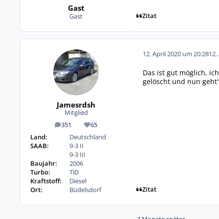
Gast
Zitat
Gast
12. April 2020 um 20:28
12.
Das ist gut möglich, ic
gelöscht und nun geht
Jamesrdsh
Mitglied
351
65
Beiträge
Reputation
Land:
Deutschland
SAAB:
9-3 II
9-3 III
Baujahr:
2006
Turbo:
TiD
Kraftstoff:
Diesel
Zitat
Ort:
Büdelsdorf