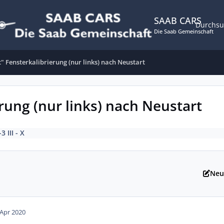
SAAB CARS
Durchs
Die Saab Gemeinschaft
t" Fensterkalibrierung (nur links) nach Neustart
erung (nur links) nach Neustart
-3 III - X
Neu
 Apr 2020