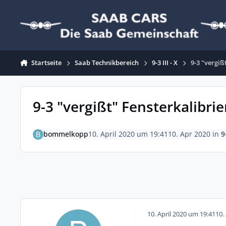
Zum Inhalt springen
Startseite
Saab Technikbereich
9-3 III - X
9-3 "vergiß
9-3 "vergißt" Fensterkalibri
bommelkopp
10. April 2020 um 19:41
10. Apr 2020
in
9
10. April 2020 um 19:41
10.