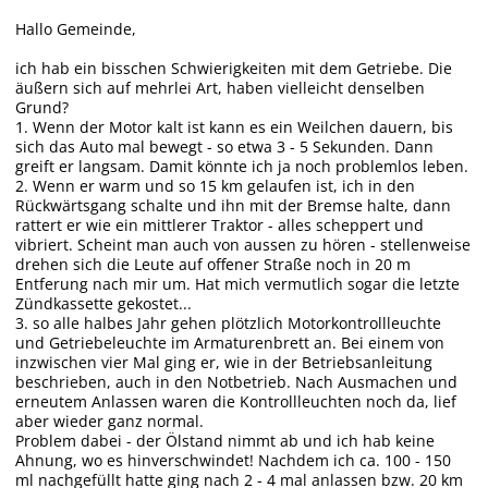
Hallo Gemeinde,
ich hab ein bisschen Schwierigkeiten mit dem Getriebe. Die
äußern sich auf mehrlei Art, haben vielleicht denselben
Grund?
1. Wenn der Motor kalt ist kann es ein Weilchen dauern, bis
sich das Auto mal bewegt - so etwa 3 - 5 Sekunden. Dann
greift er langsam. Damit könnte ich ja noch problemlos leben.
2. Wenn er warm und so 15 km gelaufen ist, ich in den
Rückwärtsgang schalte und ihn mit der Bremse halte, dann
rattert er wie ein mittlerer Traktor - alles scheppert und
vibriert. Scheint man auch von aussen zu hören - stellenweise
drehen sich die Leute auf offener Straße noch in 20 m
Entferung nach mir um. Hat mich vermutlich sogar die letzte
Zündkassette gekostet...
3. so alle halbes Jahr gehen plötzlich Motorkontrollleuchte
und Getriebeleuchte im Armaturenbrett an. Bei einem von
inzwischen vier Mal ging er, wie in der Betriebsanleitung
beschrieben, auch in den Notbetrieb. Nach Ausmachen und
erneutem Anlassen waren die Kontrollleuchten noch da, lief
aber wieder ganz normal.
Problem dabei - der Ölstand nimmt ab und ich hab keine
Ahnung, wo es hinverschwindet! Nachdem ich ca. 100 - 150
ml nachgefüllt hatte ging nach 2 - 4 mal anlassen bzw. 20 km