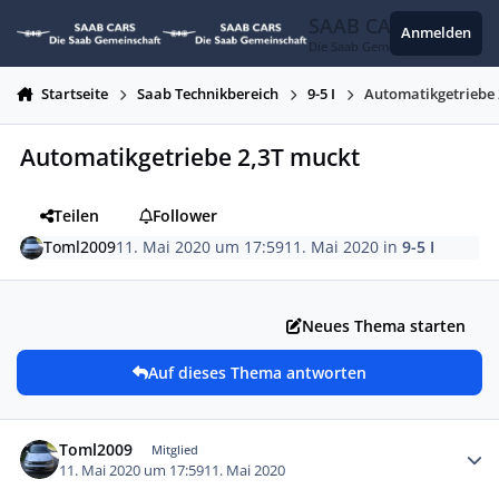
Zum Inhalt springen
SAAB CARS
Anmelden
Die Saab Gemeinschaft
Startseite
Saab Technikbereich
9-5 I
Automatikgetriebe 
Automatikgetriebe 2,3T muckt
Teilen
Follower
Toml2009
11. Mai 2020 um 17:59
11. Mai 2020
in
9-5 I
Neues Thema starten
Auf dieses Thema antworten
Autor-Statistiken
Toml2009
Mitglied
11. Mai 2020 um 17:59
11. Mai 2020