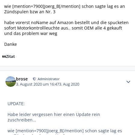
wie [mention=7900]Joerg_B[/mention] schon sagte lag es an
Zündspulen bzw an Nr. 3
habe vorerst noName auf Amazon bestellt und die spucketen
sofort Motorkontrollleuchte aus.. somit OEM alle 4 gekauft
und das problem war weg
Danke
Zitat
Autor-Statistiken
brose
Administrator
3. August 2020 um 16:47
3. Aug 2020
UPDATE:
Habe leider vergessen hier einen Update rein
zuschreiben...
wie [mention=7900]Joerg_B[/mention] schon sagte lag es