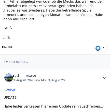
ein Fehler abgelegt war oder ob die Mechs das während der
Probefahrt mit dem Tech2 herausgefunden haben. Ich
glaube, es war zweiteres. Habe die betreffende Spule
erneuert, und nach einigen Monaten kam die nächste. Habe
dann alle erneuert.
Gruß
Jörg
Zitat
1
1 Monat später...
Autor-Statistiken
rachi
Mitglied
3. August 2020 um 14:25
3. Aug 2020
AUTOR
UPDATE:
Habe leider vergessen hier einen Update rein zuschreiben...