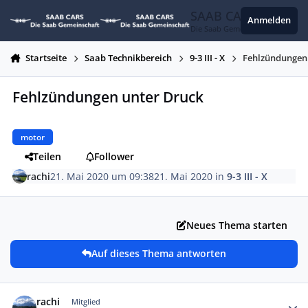
Zum Inhalt springen
SAAB CARS
Anmelden
Die Saab Gemeinschaft
Startseite
Saab Technikbereich
9-3 III - X
Fehlzündungen
Fehlzündungen unter Druck
motor
Teilen
Follower
rachi
21. Mai 2020 um 09:38
21. Mai 2020
in
9-3 III - X
Neues Thema starten
Auf dieses Thema antworten
Autor-Statistiken
rachi
Mitglied