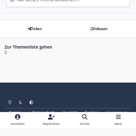
Teilen
Follower
Zur Themenliste gehen
Heller Modus
Dunkler Modus
Systemeinstellung
Design
Datenschutz
Kontakt
Cookies
Impressum
© Copyright 2025 - SAABoteure e. V.
Powered by
Invision Community
Anmelden
Registrieren
Suchen
Menü