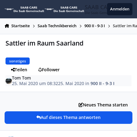
Zum Inhalt springen
SAAB CARS
Anmelden
Die Saab Gemeinschaft
Startseite
Saab Technikbereich
900 II - 9-3 I
Sattler im 
Sattler im Raum Saarland
sonstiges
Teilen
Follower
Tom Tom
25. Mai 2020 um 08:32
25. Mai 2020
in
900 II - 9-3 I
Neues Thema starten
Auf dieses Thema antworten
Autor-Statistiken