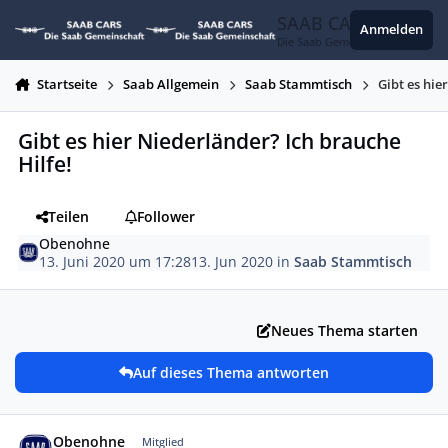
Zum Inhalt springen
SAAB CARS
Anmelden
Die Saab Gemeinschaft
Startseite
Saab Allgemein
Saab Stammtisch
Gibt es hie
Gibt es hier Niederländer? Ich brauche
Hilfe!
Teilen
Follower
Obenohne
13. Juni 2020 um 17:28
13. Jun 2020
in
Saab Stammtisch
Neues Thema starten
Auf dieses Thema antworten
Autor-Statistiken
Obenohne
Mitglied