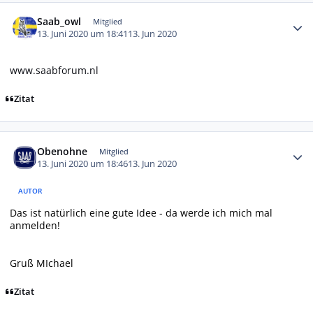
Autor-Statistiken
Saab_owl
Mitglied
13. Juni 2020 um 18:41
13. Jun 2020
www.saabforum.nl
Zitat
Autor-Statistiken
Obenohne
Mitglied
13. Juni 2020 um 18:46
13. Jun 2020
AUTOR
Das ist natürlich eine gute Idee - da werde ich mich mal
anmelden!
Gruß MIchael
Zitat