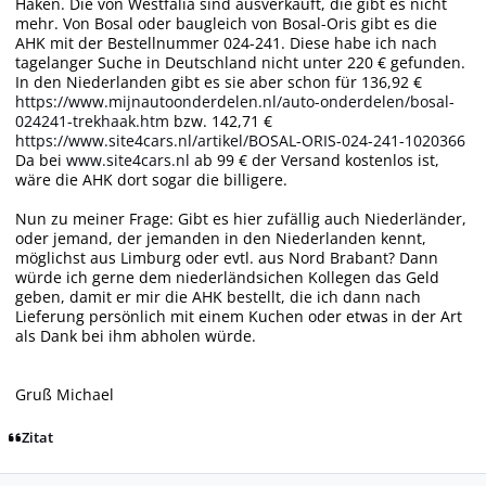
Haken. Die von Westfalia sind ausverkauft, die gibt es nicht
mehr. Von Bosal oder baugleich von Bosal-Oris gibt es die
AHK mit der Bestellnummer 024-241. Diese habe ich nach
tagelanger Suche in Deutschland nicht unter 220 € gefunden.
In den Niederlanden gibt es sie aber schon für 136,92 €
https://www.mijnautoonderdelen.nl/auto-onderdelen/bosal-
024241-trekhaak.htm
bzw. 142,71 €
https://www.site4cars.nl/artikel/BOSAL-ORIS-024-241-1020366
Da bei
www.site4cars.nl
ab 99 € der Versand kostenlos ist,
wäre die AHK dort sogar die billigere.
Nun zu meiner Frage: Gibt es hier zufällig auch Niederländer,
oder jemand, der jemanden in den Niederlanden kennt,
möglichst aus Limburg oder evtl. aus Nord Brabant? Dann
würde ich gerne dem niederländsichen Kollegen das Geld
geben, damit er mir die AHK bestellt, die ich dann nach
Lieferung persönlich mit einem Kuchen oder etwas in der Art
als Dank bei ihm abholen würde.
Gruß Michael
Zitat