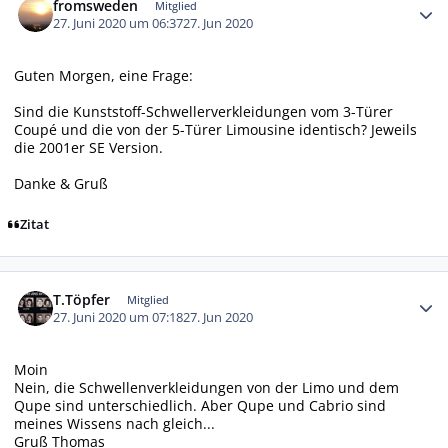
fromsweden
Mitglied
27. Juni 2020 um 06:37
27. Jun 2020
Guten Morgen, eine Frage:
Sind die Kunststoff-Schwellerverkleidungen vom 3-Türer
Coupé und die von der 5-Türer Limousine identisch? Jeweils
die 2001er SE Version.
Danke & Gruß
Zitat
Autor-Statistiken
T.Töpfer
Mitglied
27. Juni 2020 um 07:18
27. Jun 2020
Moin
Nein, die Schwellenverkleidungen von der Limo und dem
Qupe sind unterschiedlich. Aber Qupe und Cabrio sind
meines Wissens nach gleich...
Gruß Thomas