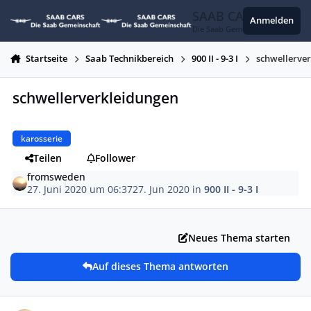
Zum Inhalt springen
SAAB CARS
Anmelden
Die Saab Gemeinschaft
Startseite
Saab Technikbereich
900 II - 9-3 I
schwellerve
schwellerverkleidungen
karosserie
Teilen
Follower
fromsweden
27. Juni 2020 um 06:37
27. Jun 2020
in
900 II - 9-3 I
Neues Thema starten
Auf dieses Thema antworten
Autor-Statistiken