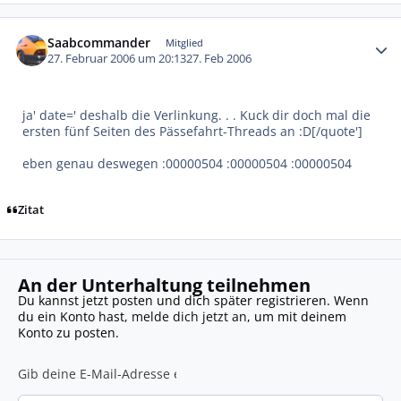
Autor-Statistiken
Saabcommander
Mitglied
27. Februar 2006 um 20:13
27. Feb 2006
ja' date=' deshalb die Verlinkung. . . Kuck dir doch mal die
ersten fünf Seiten des Pässefahrt-Threads an :D[/quote']
eben genau deswegen :00000504 :00000504 :00000504
Zitat
An der Unterhaltung teilnehmen
Du kannst jetzt posten und dich später registrieren. Wenn
du ein Konto hast,
melde dich jetzt an
, um mit deinem
Konto zu posten.