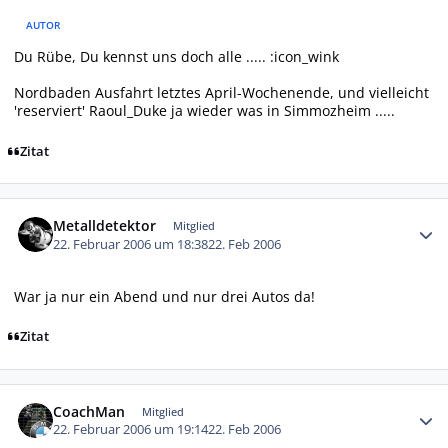
AUTOR
Du Rübe, Du kennst uns doch alle ..... :icon_wink
Nordbaden Ausfahrt letztes April-Wochenende, und vielleicht
'reserviert' Raoul_Duke ja wieder was in Simmozheim .....
Zitat
Autor-Statistiken
Metalldetektor
Mitglied
22. Februar 2006 um 18:38
22. Feb 2006
War ja nur ein Abend und nur drei Autos da!
Zitat
Autor-Statistiken
CoachMan
Mitglied
22. Februar 2006 um 19:14
22. Feb 2006