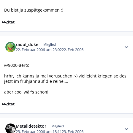
Du bist ja zuspätgekommen ;)
Zitat
Autor-Statistiken
raoul_duke
Mitglied
22. Februar 2006 um 23:02
22. Feb 2006
@9000-aero:
hrhr, ich kanns ja mal verusuchen ;-) vielleicht kriegen se des
jetzt im frühjahr auf die reihe....
aber cool wär's schon!
Zitat
Autor-Statistiken
Metalldetektor
Mitglied
23. Februar 2006 um 18:11
23. Feb 2006