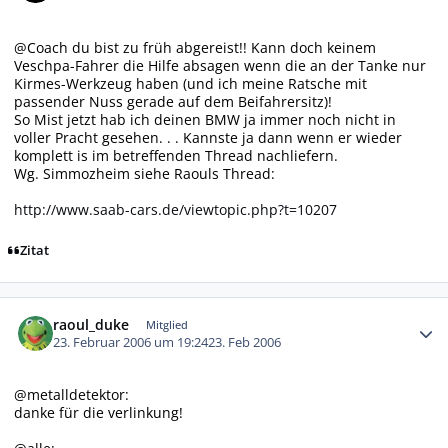
@Coach du bist zu früh abgereist!! Kann doch keinem
Veschpa-Fahrer die Hilfe absagen wenn die an der Tanke nur
Kirmes-Werkzeug haben (und ich meine Ratsche mit
passender Nuss gerade auf dem Beifahrersitz)!
So Mist jetzt hab ich deinen BMW ja immer noch nicht in
voller Pracht gesehen. . . Kannste ja dann wenn er wieder
komplett is im betreffenden Thread nachliefern.
Wg. Simmozheim siehe Raouls Thread:
http://www.saab-cars.de/viewtopic.php?t=10207
Zitat
Autor-Statistiken
raoul_duke
Mitglied
23. Februar 2006 um 19:24
23. Feb 2006
@metalldetektor:
danke für die verlinkung!