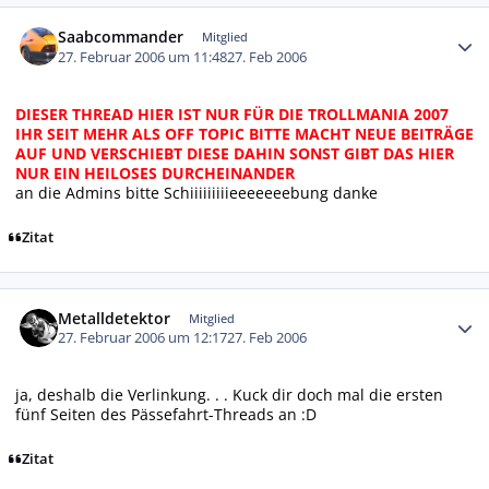
Autor-Statistiken
Saabcommander
Mitglied
27. Februar 2006 um 11:48
27. Feb 2006
DIESER THREAD HIER IST NUR FÜR DIE TROLLMANIA 2007
IHR SEIT MEHR ALS OFF TOPIC BITTE MACHT NEUE BEITRÄGE
AUF UND VERSCHIEBT DIESE DAHIN SONST GIBT DAS HIER
NUR EIN HEILOSES DURCHEINANDER
an die Admins bitte Schiiiiiiiiieeeeeeebung danke
Zitat
Autor-Statistiken
Metalldetektor
Mitglied
27. Februar 2006 um 12:17
27. Feb 2006
ja, deshalb die Verlinkung. . . Kuck dir doch mal die ersten
fünf Seiten des Pässefahrt-Threads an :D
Zitat