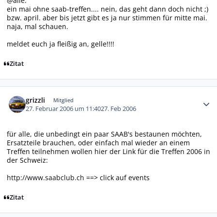
@alle:
ein mai ohne saab-treffen.... nein, das geht dann doch nicht ;)
bzw. april. aber bis jetzt gibt es ja nur stimmen für mitte mai.
naja, mal schauen.
meldet euch ja fleißig an, gelle!!!!
Zitat
Autor-Statistiken
grizzli
Mitglied
27. Februar 2006 um 11:40
27. Feb 2006
für alle, die unbedingt ein paar SAAB's bestaunen möchten,
Ersatzteile brauchen, oder einfach mal wieder an einem
Treffen teilnehmen wollen hier der Link für die Treffen 2006 in
der Schweiz:
http://www.saabclub.ch
==> click auf events
Zitat