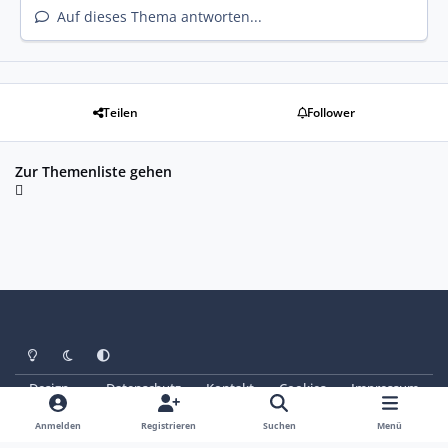
Auf dieses Thema antworten...
Teilen
Follower
Zur Themenliste gehen
Heller Modus
Dunkler Modus
Systemeinstellung
Design
Datenschutz
Kontakt
Cookies
Impressum
© Copyright 2025 - SAABoteure e. V.
Powered by
Invision Community
Anmelden
Registrieren
Suchen
Menü