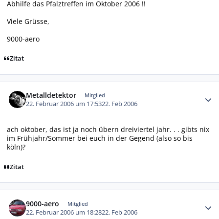
Abhilfe das Pfalztreffen im Oktober 2006 !!
Viele Grüsse,
9000-aero
Zitat
Autor-Statistiken
Metalldetektor
Mitglied
22. Februar 2006 um 17:53
22. Feb 2006
ach oktober, das ist ja noch übern dreiviertel jahr. . . gibts nix
im Frühjahr/Sommer bei euch in der Gegend (also so bis
köln)?
Zitat
Autor-Statistiken
9000-aero
Mitglied
22. Februar 2006 um 18:28
22. Feb 2006