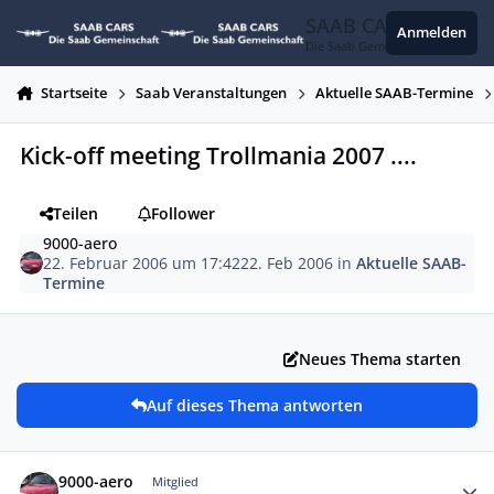
Zum Inhalt springen
SAAB CARS
Anmelden
Die Saab Gemeinschaft
Startseite
Saab Veranstaltungen
Aktuelle SAAB-Termine
Kick-off meeting Trollmania 2007 ....
Teilen
Follower
9000-aero
22. Februar 2006 um 17:42
22. Feb 2006
in
Aktuelle SAAB-
Termine
Neues Thema starten
Auf dieses Thema antworten
Autor-Statistiken
9000-aero
Mitglied