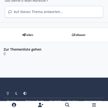
Auf dieses Thema antworten...
Teilen
Follower
Zur Themenliste gehen
Heller Modus
Dunkler Modus
Systemeinstellung
Design
Datenschutz
Kontakt
Cookies
Impressum
© Copyright 2025 - SAABoteure e. V.
Powered by
Invision Community