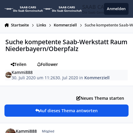
Zum Inhalt springen
SAAB CARS
Anmelden
Die Saab Gemeinschaft
Startseite
Links
Kommerziell
Suche kompetente Saab-W
Suche kompetente Saab-Werkstatt Raum
Niederbayern/Oberpfalz
Teilen
Follower
Kammi888
30. Juli 2020 um 11:26
30. Jul 2020
in
Kommerziell
Neues Thema starten
Auf dieses Thema antworten
Autor-Statistiken
Kammi888
Mitglied