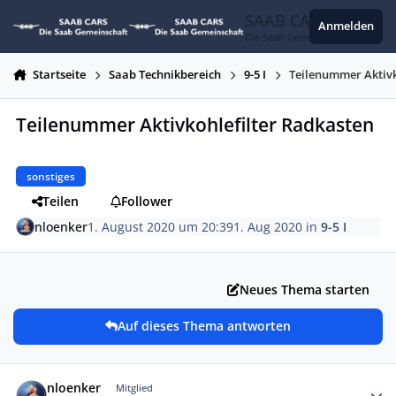
Zum Inhalt springen
SAAB CARS
Anmelden
Die Saab Gemeinschaft
Startseite
Saab Technikbereich
9-5 I
Teilenummer Aktivk
Teilenummer Aktivkohlefilter Radkasten
sonstiges
Teilen
Follower
nloenker
1. August 2020 um 20:39
1. Aug 2020
in
9-5 I
Neues Thema starten
Auf dieses Thema antworten
Autor-Statistiken
nloenker
Mitglied