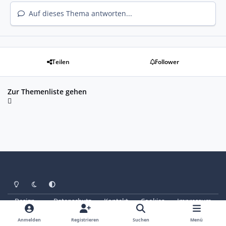
Auf dieses Thema antworten...
Teilen
Follower
Zur Themenliste gehen
Heller Modus
Dunkler Modus
Systemeinstellung
Design
Datenschutz
Kontakt
Cookies
Impressum
© Copyright 2025 - SAABoteure e. V.
Powered by
Invision Community
Anmelden
Registrieren
Suchen
Menü