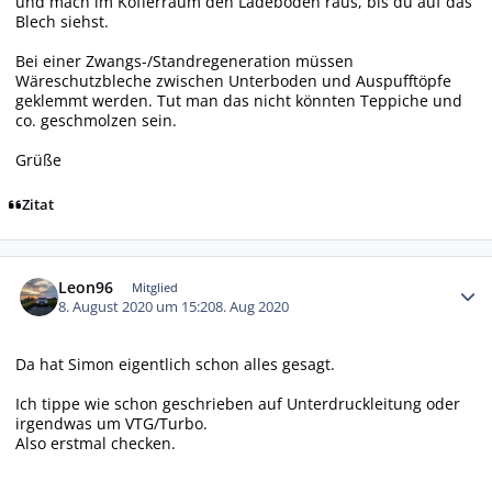
und mach im Kofferraum den Ladeboden raus, bis du auf das
Blech siehst.
Bei einer Zwangs-/Standregeneration müssen
Wäreschutzbleche zwischen Unterboden und Auspufftöpfe
geklemmt werden. Tut man das nicht könnten Teppiche und
co. geschmolzen sein.
Grüße
Zitat
Autor-Statistiken
Leon96
Mitglied
8. August 2020 um 15:20
8. Aug 2020
Da hat Simon eigentlich schon alles gesagt.
Ich tippe wie schon geschrieben auf Unterdruckleitung oder
irgendwas um VTG/Turbo.
Also erstmal checken.