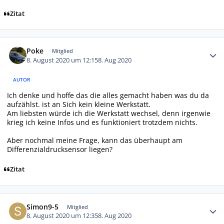
Zitat
Autor-Statistiken
Poke
Mitglied
8. August 2020 um 12:15
8. Aug 2020
AUTOR
Ich denke und hoffe das die alles gemacht haben was du da
aufzählst. ist an Sich kein kleine Werkstatt.
Am liebsten würde ich die Werkstatt wechsel, denn irgenwie
krieg ich keine Infos und es funktioniert trotzdem nichts.
Aber nochmal meine Frage, kann das überhaupt am
Differenzialdrucksensor liegen?
Zitat
Autor-Statistiken
Simon9-5
Mitglied
8. August 2020 um 12:35
8. Aug 2020