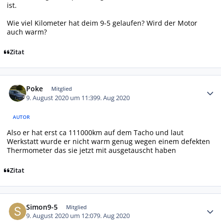
ist.
Wie viel Kilometer hat deim 9-5 gelaufen? Wird der Motor
auch warm?
Zitat
Autor-Statistiken
Poke
Mitglied
9. August 2020 um 11:39
9. Aug 2020
AUTOR
Also er hat erst ca 111000km auf dem Tacho und laut
Werkstatt wurde er nicht warm genug wegen einem defekten
Thermometer das sie jetzt mit ausgetauscht haben
Zitat
Autor-Statistiken
Simon9-5
Mitglied
9. August 2020 um 12:07
9. Aug 2020