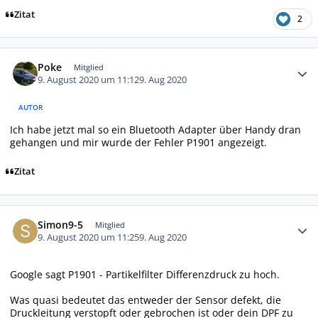
Zitat
2
Autor-Statistiken
Poke
Mitglied
9. August 2020 um 11:12
9. Aug 2020
AUTOR
Ich habe jetzt mal so ein Bluetooth Adapter über Handy dran
gehangen und mir wurde der Fehler P1901 angezeigt.
Zitat
Autor-Statistiken
Simon9-5
Mitglied
9. August 2020 um 11:25
9. Aug 2020
Google sagt P1901 - Partikelfilter Differenzdruck zu hoch.
Was quasi bedeutet das entweder der Sensor defekt, die
Druckleitung verstopft oder gebrochen ist oder dein DPF zu