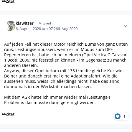
Zitat
Autor-Statistiken
klawitter
Mitglied
6. August 2020 um 07:26
6. Aug 2020
Auf jeden Fall hat dieser Motor reichlich Bums von ganz unten
raus. Leistungseinbussen, wenn er im Modus zum DPF-
Regenerieren ist, habe ich bei meinem (Opel Vectra C Caravan
1.9cdti, 2006) nie feststellen können - im Gegensatz zu manch
anderen Dieseln.
Anyway, dieser Opel bekam mit 135 tkm die gleiche Kur wie
Deiner und danach erst mal eine Adaptionsfahrt. Wie die
aussehen muss, weiss ich allerdings nicht, habe das anno
dunnumals in der Werkstatt machen lassen.
Mit dem AGR hatte ich immer wieder mal (Leistungs-)
Probleme, das musste dann gereinigt werden.
Zitat
1
Autor-Statistiken