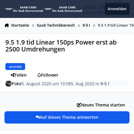
Zum Inhalt springen
SAAB CARS
Anmelden
Die Saab Gemeinschaft
Startseite
Saab Technikbereich
9-5 I
9.5 1.9 tid Linear
9.5 1.9 tid Linear 150ps Power erst ab
2500 Umdrehungen
antrieb
Teilen
Follower
Poke
5. August 2020 um 10:08
5. Aug 2020
in
9-5 I
Neues Thema starten
Auf dieses Thema antworten
Autor-Statistiken