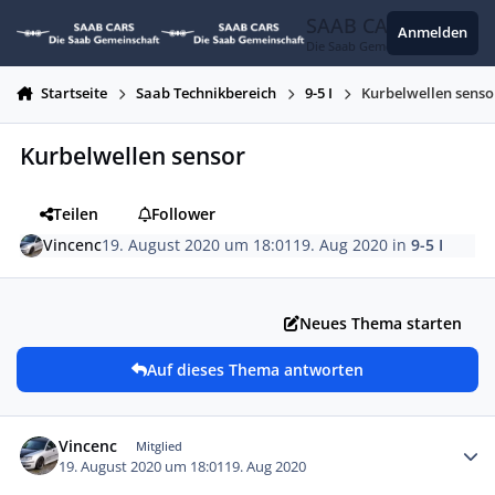
Zum Inhalt springen
SAAB CARS
Anmelden
Die Saab Gemeinschaft
Startseite
Saab Technikbereich
9-5 I
Kurbelwellen senso
Kurbelwellen sensor
Teilen
Follower
Vincenc
19. August 2020 um 18:01
19. Aug 2020
in
9-5 I
Neues Thema starten
Auf dieses Thema antworten
Autor-Statistiken
Vincenc
Mitglied
19. August 2020 um 18:01
19. Aug 2020