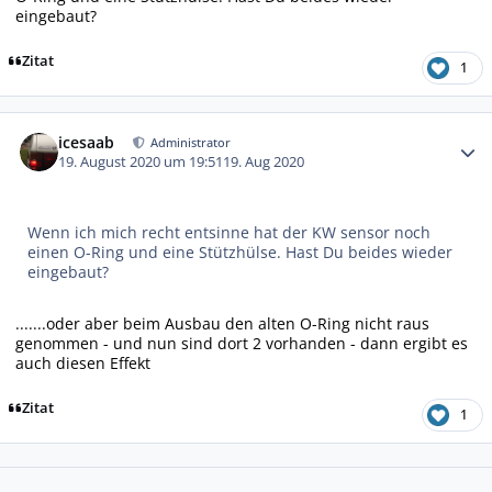
eingebaut?
Zitat
1
Autor-Statistiken
icesaab
Administrator
19. August 2020 um 19:51
19. Aug 2020
Wenn ich mich recht entsinne hat der KW sensor noch
einen O-Ring und eine Stützhülse. Hast Du beides wieder
eingebaut?
.......oder aber beim Ausbau den alten O-Ring nicht raus
genommen - und nun sind dort 2 vorhanden - dann ergibt es
auch diesen Effekt
Zitat
1