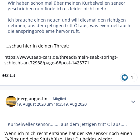
Wir haben schon mal über meinen Kurbelwellen sensor
geschrieben nun finde ich es leider nicht mehr...
Ich brauche einen neuen und will diesmal den richtigen
nehmen, aus dem jetzigen tritt Öl aus, was eventuell auch
die anspringprobleme hervor ruft.
....schau hier in deinen Threat:
https://www.saab-cars.de/threads/mein-saab-springt-
schlecht-an.72938/page-6#post-1425771
Zitat
1
Autor-Statistiken
joerg augustin
Mitglied
19. August 2020 um 19:35
19. Aug 2020
Kurbelwellensensor........ aus dem jetzigen tritt Öl aus.....
Wenn ich mich recht entsinne hat der KW sensor noch einen
O-Ring und eine Stützhülse. Hast Du beides wieder