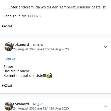
.....unter anderem, da wo du den Temperatursensor bestellst
Saab Teile Nr 9399973
Zitat
Autor-Statistiken
tokanord
Mitglied
24. August 2020 um 12:03
24. Aug 2020
AUTOR
Super!
Das freut mich!
Kommt mit auf die Liste!!!
Zitat
Autor-Statistiken
tokanord
Mitglied
24. August 2020 um 12:14
24. Aug 2020