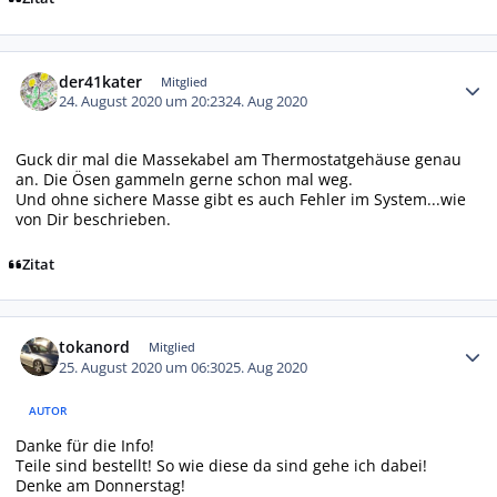
Autor-Statistiken
der41kater
Mitglied
24. August 2020 um 20:23
24. Aug 2020
Guck dir mal die Massekabel am Thermostatgehäuse genau
an. Die Ösen gammeln gerne schon mal weg.
Und ohne sichere Masse gibt es auch Fehler im System...wie
von Dir beschrieben.
Zitat
Autor-Statistiken
tokanord
Mitglied
25. August 2020 um 06:30
25. Aug 2020
AUTOR
Danke für die Info!
Teile sind bestellt! So wie diese da sind gehe ich dabei!
Denke am Donnerstag!