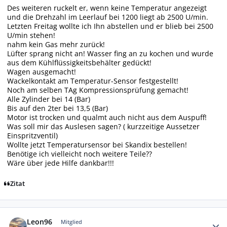
Des weiteren ruckelt er, wenn keine Temperatur angezeigt
und die Drehzahl im Leerlauf bei 1200 liegt ab 2500 U/min.
Letzten Freitag wollte ich Ihn abstellen und er blieb bei 2500
U/min stehen!
nahm kein Gas mehr zurück!
Lüfter sprang nicht an! Wasser fing an zu kochen und wurde
aus dem Kühlflüssigkeitsbehälter gedückt!
Wagen ausgemacht!
Wackelkontakt am Temperatur-Sensor festgestellt!
Noch am selben TAg Kompressionsprüfung gemacht!
Alle Zylinder bei 14 (Bar)
Bis auf den 2ter bei 13,5 (Bar)
Motor ist trocken und qualmt auch nicht aus dem Auspuff!
Was soll mir das Auslesen sagen? ( kurzzeitige Aussetzer
Einspritzventil)
Wollte jetzt Temperatursensor bei Skandix bestellen!
Benötige ich vielleicht noch weitere Teile??
Wäre über jede Hilfe dankbar!!!
Zitat
Autor-Statistiken
Leon96
Mitglied