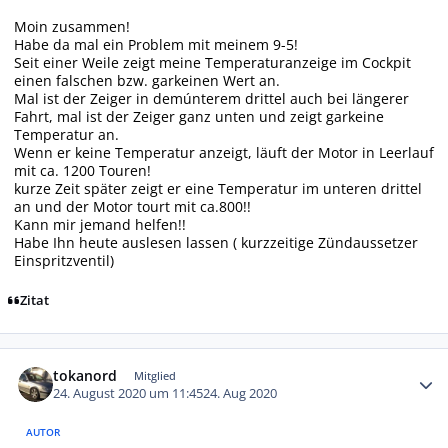
Moin zusammen!
Habe da mal ein Problem mit meinem 9-5!
Seit einer Weile zeigt meine Temperaturanzeige im Cockpit
einen falschen bzw. garkeinen Wert an.
Mal ist der Zeiger in demúnterem drittel auch bei längerer
Fahrt, mal ist der Zeiger ganz unten und zeigt garkeine
Temperatur an.
Wenn er keine Temperatur anzeigt, läuft der Motor in Leerlauf
mit ca. 1200 Touren!
kurze Zeit später zeigt er eine Temperatur im unteren drittel
an und der Motor tourt mit ca.800!!
Kann mir jemand helfen!!
Habe Ihn heute auslesen lassen ( kurzzeitige Zündaussetzer
Einspritzventil)
Zitat
Autor-Statistiken
tokanord
Mitglied
24. August 2020 um 11:45
24. Aug 2020
AUTOR