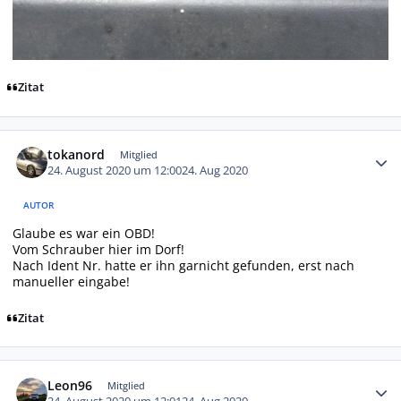
Zitat
Autor-Statistiken
tokanord
Mitglied
24. August 2020 um 12:00
24. Aug 2020
AUTOR
Glaube es war ein OBD!
Vom Schrauber hier im Dorf!
Nach Ident Nr. hatte er ihn garnicht gefunden, erst nach
manueller eingabe!
Zitat
Autor-Statistiken
Leon96
Mitglied