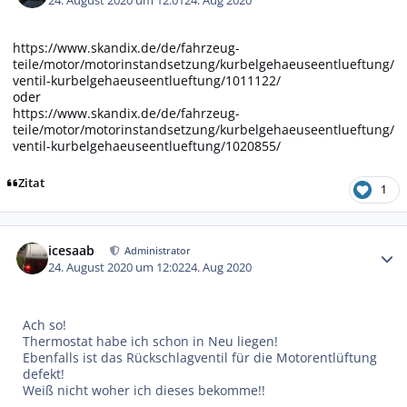
24. August 2020 um 12:01
24. Aug 2020
https://www.skandix.de/de/fahrzeug-
teile/motor/motorinstandsetzung/kurbelgehaeuseentlueftung/
ventil-kurbelgehaeuseentlueftung/1011122/
oder
https://www.skandix.de/de/fahrzeug-
teile/motor/motorinstandsetzung/kurbelgehaeuseentlueftung/
ventil-kurbelgehaeuseentlueftung/1020855/
Zitat
1
Autor-Statistiken
icesaab
Administrator
24. August 2020 um 12:02
24. Aug 2020
Ach so!
Thermostat habe ich schon in Neu liegen!
Ebenfalls ist das Rückschlagventil für die Motorentlüftung
defekt!
Weiß nicht woher ich dieses bekomme!!