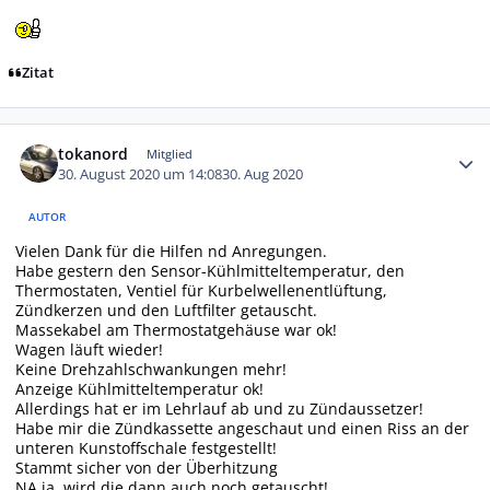
Zitat
Autor-Statistiken
tokanord
Mitglied
30. August 2020 um 14:08
30. Aug 2020
AUTOR
Vielen Dank für die Hilfen nd Anregungen.
Habe gestern den Sensor-Kühlmitteltemperatur, den
Thermostaten, Ventiel für Kurbelwellenentlüftung,
Zündkerzen und den Luftfilter getauscht.
Massekabel am Thermostatgehäuse war ok!
Wagen läuft wieder!
Keine Drehzahlschwankungen mehr!
Anzeige Kühlmitteltemperatur ok!
Allerdings hat er im Lehrlauf ab und zu Zündaussetzer!
Habe mir die Zündkassette angeschaut und einen Riss an der
unteren Kunstoffschale festgestellt!
Stammt sicher von der Überhitzung
NA ja, wird die dann auch noch getauscht!