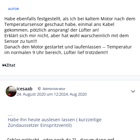
AUTOR
Habe ebenfalls festgestellt, als ich bei kaltem Motor nach dem
Temperatursensor geschaut habe, einmal ans Kabel
gekommen, pötzlich ansprang! der Lüfter an!
Erklärt sich mir nicht, aber hat wohl warscheinlich mit dem
Sensor zu tun!!!
Danach den Motor gestartet und laufenlassen -- Temperatur
im normalen 9 Uhr bereich, Lüfter lief trotzdem!!!
Zitat
Autor-Statistiken
icesaab
Administrator
24. August 2020 um 12:20
24. Aug 2020
....
Habe Ihn heute auslesen lassen ( kurzzeitige
Zündaussetzer Einspritzventil)
- Fehler gelöscht - oder noch da ?? - darum dann ggf.