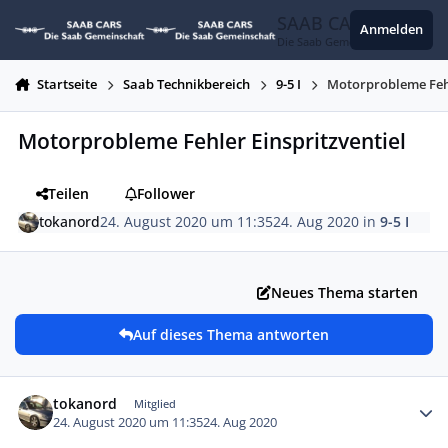
Zum Inhalt springen
SAAB CARS
Anmelden
Die Saab Gemeinschaft
Startseite
Saab Technikbereich
9-5 I
Motorprobleme Fehl
Motorprobleme Fehler Einspritzventiel
Teilen
Follower
tokanord
24. August 2020 um 11:35
24. Aug 2020
in
9-5 I
Neues Thema starten
Auf dieses Thema antworten
Autor-Statistiken
tokanord
Mitglied
24. August 2020 um 11:35
24. Aug 2020