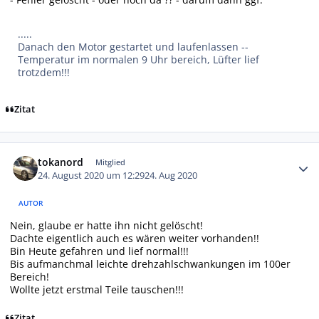
.....
Danach den Motor gestartet und laufenlassen --
Temperatur im normalen 9 Uhr bereich, Lüfter lief
trotzdem!!!
Zitat
Autor-Statistiken
tokanord
Mitglied
24. August 2020 um 12:29
24. Aug 2020
AUTOR
Nein, glaube er hatte ihn nicht gelöscht!
Dachte eigentlich auch es wären weiter vorhanden!!
Bin Heute gefahren und lief normal!!!
Bis aufmanchmal leichte drehzahlschwankungen im 100er
Bereich!
Wollte jetzt erstmal Teile tauschen!!!
Zitat